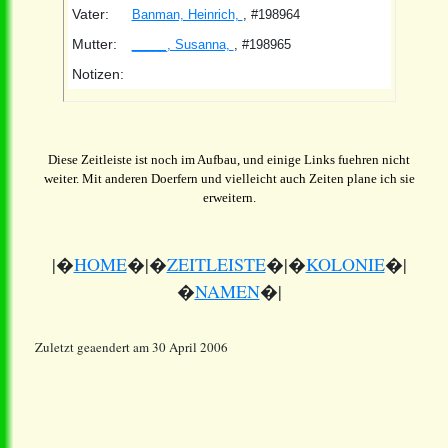
Vater:
Banman, Heinrich,
, #198964
Mutter:
_____, Susanna,
, #198965
Notizen:
Diese Zeitleiste ist noch im Aufbau, und einige Links fuehren nicht
weiter. Mit anderen Doerfern und vielleicht auch Zeiten plane ich sie
erweitern.
|�
HOME
�|�
ZEITLEISTE
�|�
KOLONIE
�|
�
NAMEN
�|
Zuletzt geaendert am 30 April 2006