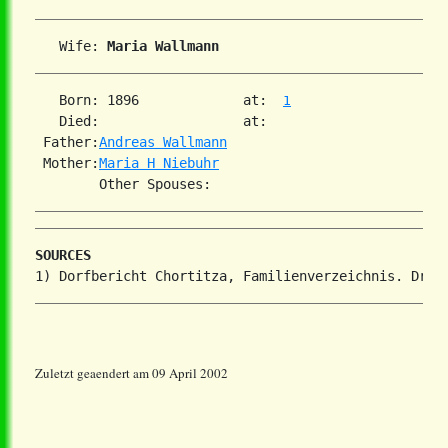
   Wife: 
Maria Wallmann
   Born: 1896             at:  
1
   Died:                  at:   

 Father:
Andreas Wallmann
 Mother:
Maria H Niebuhr
SOURCES
Zuletzt geaendert am 09 April 2002