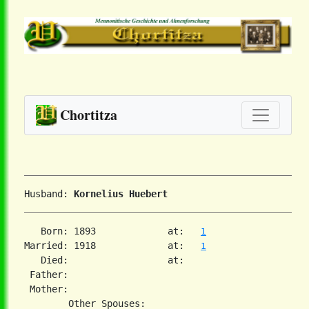
Chortitza
Husband: 
Kornelius Huebert
   Born: 1893             at:   
1
Married: 1918             at:   
1
   Died:                  at:   

 Father:

 Mother:
