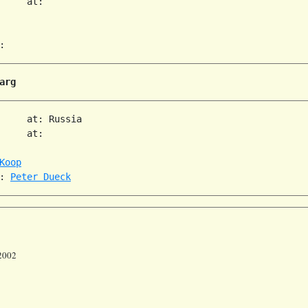
     at:   

arg
     at: Russia  

     at:   

Koop
: 
Peter Dueck
 2002