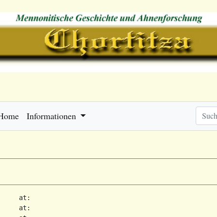
Home
Informationen
     at:   

     at:   
