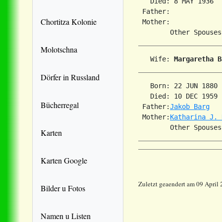
   Died: 8 MAY 1936  
 Father:

Chortitza Kolonie
 Mother:

Molotschna
   Wife: 
Margaretha B
Dörfer in Russland
   Born: 22 JUN 1880 
   Died: 10 DEC 1959 
Bücherregal
 Father:
Jakob Barg
 Mother:
Katharina J. 
        Other Spouses
Karten
Karten Google
Zuletzt geaendert am 09 April
Bilder u Fotos
Namen u Listen