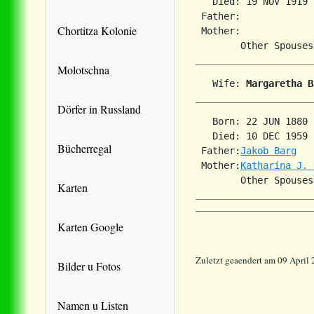
   Died: 19 NOV 1919 
 Father:

Chortitza Kolonie
 Mother:

Molotschna
   Wife: 
Margaretha B
Dörfer in Russland
   Born: 22 JUN 1880 
   Died: 10 DEC 1959 
Bücherregal
 Father:
Jakob Barg
 Mother:
Katharina J. 
        Other Spouses
Karten
Karten Google
Zuletzt geaendert am 09 April
Bilder u Fotos
Namen u Listen