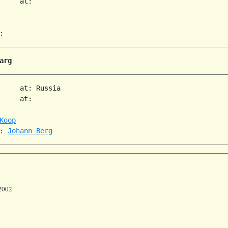
     at:   

arg
     at: Russia  

     at:   

Koop
: 
Johann Berg
 2002