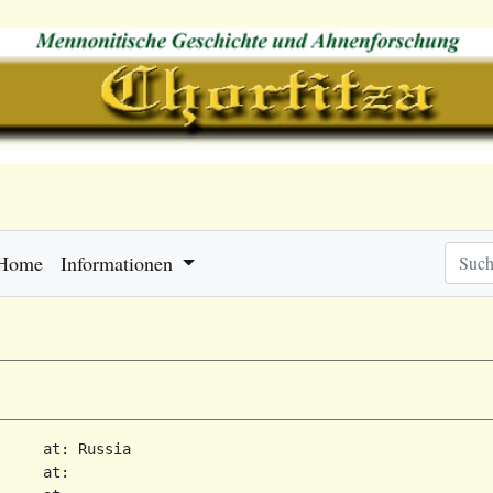
Home
Informationen
     at: Russia  

     at:   
