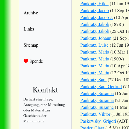
Pankratz, Hilda
(11 Jun 19
Pankratz, Jacob
(14 Sep 1
Archive
Pankratz, Jacob J.
(10 Apr
Pankratz, Jakob
(1878-)
Links
Pankratz, Jakob
(25 Oct 1
Pankratz, Johann
(21 Sep 
Sitemap
Pankratz, Luise
(12 Jun 19
Pankratz, Maria
(10 Mar 1
Pankratz, Maria
(1909-)
Spende
Pankratz, Maria
(10 Apr 1
Pankratz, Maria
(12 Oct 1
Pankratz, Sara
(27 Dec 18
Pankratz, Sara Gertrud
(7 
Kontakt
Pankratz, Susanna
(16 Jun
Du hast eine Frage,
Pankratz, Susanna
(21 Jan
Anregung, eine Mitteilung
Pankratz, Susanne
(1 Mar 
oder Material zur
Pankratz, Viktor
(1 Jul 19
Geschichte der
Paskewsky, Grigori
(ABT 
Mennoniten?
Pastler, Clara
(15 Mar 193