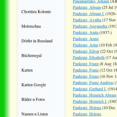
Panamarenko, Johann
(AB
Pankratz, Abram
(25 Jul 1
Chortitza Kolonie
Pankratz, Abram J.
(1920-
Pankratz, Agatha
(17 Nov 
Molotschna
Pankratz, Anganetha
(1913
Pankratz, Anita
(1937-)
Pankratz, Anna
Dörfer in Russland
Pankratz, Artur
(10 Feb 19
Pankratz, Edgar
(22 Oct 1
Bücherregal
Pankratz, Elisabeth
(17 Au
Pankratz, Franz
(8 Aug 18
Karten
Pankratz, Franz
(12 Oct 1
Pankratz, Franz
(16 Nov 1
Pankratz, Franz Andreas
(
Karten Google
Pankratz, Gerhard J.
(1914
Pankratz, Heinrich Abram
Bilder u Fotos
Pankratz, Heinrich J.
(1907
Pankratz, Helena
(10 Dec 
Namen u Listen
Pankratz, Helena