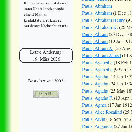
Kontaktieren kannst du uns
Pauls, Abraham
unter Kontakt oder sende
Pauls, Abraham
(1 Dec 18
eine E-Mail an
Pauls, Abraham Henry
(9 
kontakt@chortitza.org
mit deiner Nachricht an uns.
Pauls, Abraham K.
(26 Ma
Pauls, Abram
(25 Dec 188
Pauls, Abram
(19 Jun 191
Pauls, Abram A.
(25 Aug 
Letzte Änderung:
Pauls, Abram Alfred
(14 S
19. März 2026
Pauls, Aganetha
(18 Feb 1
Pauls, Aganetha
(9 Sep 18
Pauls, Agatha
(14 Jan 187
Besucher seit 2002:
Pauls, Agatha
(24 Jan 189
Pauls, Agatha
(25 May 18
Pauls, Agatha F.
(13 Apr 
Pauls, Agnes
(17 Jan 1912
Pauls, Alice Rosalind
(25 
Pauls, Alvin
(18 Sep 1942
Pauls, Anganeta
(27 Jan 1