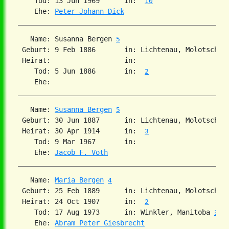
    Tod: 13 Jun 1969      in:  
10
    Ehe: 
Peter Johann Dick
   Name: Susanna Bergen 
5
 Geburt: 9 Feb 1886       in: Lichtenau, Molotschna
 Heirat:                  in:   

    Tod: 5 Jun 1886       in:  
2
   Name: 
Susanna Bergen
5
 Geburt: 30 Jun 1887      in: Lichtenau, Molotschna
 Heirat: 30 Apr 1914      in:  
3
    Tod: 9 Mar 1967       in:   

    Ehe: 
Jacob F. Voth
   Name: 
Maria Bergen
4
 Geburt: 25 Feb 1889      in: Lichtenau, Molotschna
 Heirat: 24 Oct 1907      in:  
2
    Tod: 17 Aug 1973      in: Winkler, Manitoba 
3
    Ehe: 
Abram Peter Giesbrecht