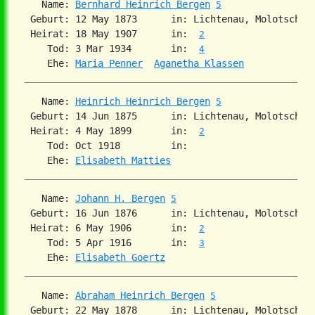
   Name: 
Bernhard Heinrich Bergen
5
 Geburt: 12 May 1873      in: Lichtenau, Molotschna
 Heirat: 18 May 1907      in:  
2
    Tod: 3 Mar 1934       in:  
4
    Ehe: 
Maria Penner
Aganetha Klassen
   Name: 
Heinrich Heinrich Bergen
5
 Geburt: 14 Jun 1875      in: Lichtenau, Molotschna
 Heirat: 4 May 1899       in:  
2
    Tod: Oct 1918         in:   

    Ehe: 
Elisabeth Matties
   Name: 
Johann H. Bergen
5
 Geburt: 16 Jun 1876      in: Lichtenau, Molotschna
 Heirat: 6 May 1906       in:  
2
    Tod: 5 Apr 1916       in:  
3
    Ehe: 
Elisabeth Goertz
   Name: 
Abraham Heinrich Bergen
5
 Geburt: 22 May 1878      in: Lichtenau, Molotschna