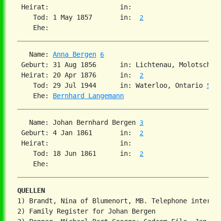
 Heirat:                  in:   

    Tod: 1 May 1857       in:  
2
   Name: 
Anna Bergen
6
 Geburt: 31 Aug 1856      in: Lichtenau, Molotschna
 Heirat: 20 Apr 1876      in:  
2
    Tod: 29 Jul 1944      in: Waterloo, Ontario 
5
    Ehe: 
Bernhard Langemann
   Name: Johan Bernhard Bergen 
3
 Geburt: 4 Jan 1861       in:  
2
 Heirat:                  in:   

    Tod: 18 Jun 1861      in:  
2
QUELLEN
1) Brandt, Nina of Blumenort, MB. Telephone intervie
2) Family Register for Johan Bergen
