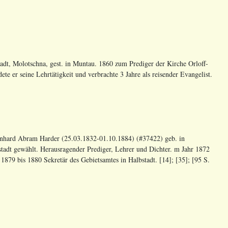
dt, Molotschna, gest. in Muntau. 1860 zum Prediger der Kirche Orloff-
e er seine Lehrtätigkeit und verbrachte 3 Jahre als reisender Evangelist.
nhard Abram Harder (25.03.1832-01.10.1884) (#37422) geb. in
stadt gewählt. Herausragender Prediger, Lehrer und Dichter. m Jahr 1872
 1879 bis 1880 Sekretär des Gebietsamtes in Halbstadt. [14]; [35]; [95 S.