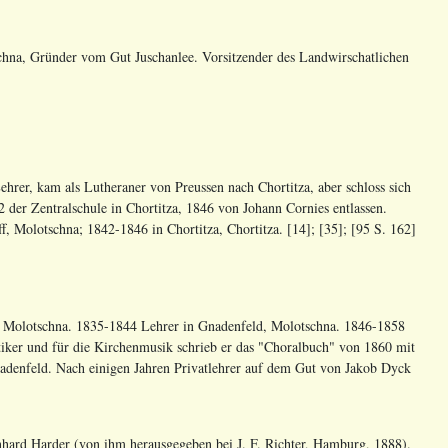
hna, Gründer vom Gut Juschanlee. Vorsitzender des Landwirschatlichen
hrer, kam als Lutheraner von Preussen nach Chortitza, aber schloss sich
der Zentralschule in Chortitza, 1846 von Johann Cornies entlassen.
, Molotschna; 1842-1846 in Chortitza, Chortitza. [14]; [35]; [95 S. 162]
, Molotschna. 1835-1844 Lehrer in Gnadenfeld, Molotschna. 1846-1858
atiker und für die Kirchenmusik schrieb er das "Choralbuch" von 1860 mit
Gnadenfeld. Nach einigen Jahren Privatlehrer auf dem Gut von Jakob Dyck
nhard Harder (von ihm herausgegeben bei J. F. Richter, Hamburg, 1888).