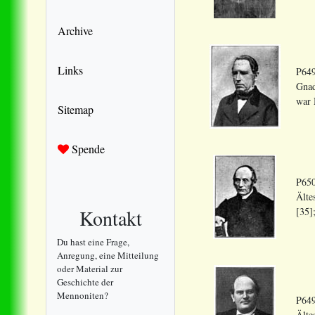
Archive
Links
P649
Gnad
war 
Sitemap
Spende
P650
Älte
Kontakt
[35]
Du hast eine Frage,
Anregung, eine Mitteilung
oder Material zur
Geschichte der
Mennoniten?
P649
Älte