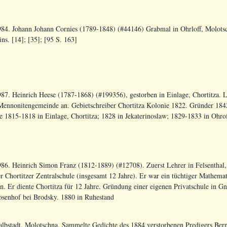
84. Johann Johann Cornies (1789-1848) (#44146) Grabmal in Ohrloff, Molotsc
ins. [14]; [35]; [95 S. 163]
87. Heinrich Heese (1787-1868) (#199356), gestorben in Einlage, Chortitza. Le
Mennonitengemeinde an. Gebietschreiber Chortitza Kolonie 1822. Gründer 1842 
e 1815-1818 in Einlage, Chortitza; 1828 in Jekaterinoslaw; 1829-1833 in Ohroff
86. Heinrich Simon Franz (1812-1889) (#12708). Zuerst Lehrer in Felsenthal
er Chortitzer Zentralschule (insgesamt 12 Jahre). Er war ein tüchtiger Mathem
n. Er diente Chortitza für 12 Jahre. Gründung einer eigenen Privatschule in 
osenhof bei Brodsky. 1880 in Ruhestand
albstadt, Molotschna. Sammelte Gedichte des 1884 verstorbenen Predigers Ber