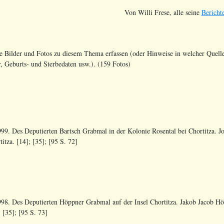
Von Willi Frese, alle seine
Bericht
lle Bilder und Fotos zu diesem Thema erfassen (oder Hinweise in welcher Quelle 
Geburts- und Sterbedaten usw.). (159 Fotos)
99. Des Deputierten Bartsch Grabmal in der Kolonie Rosental bei Chortitza. J
titza. [14]; [35]; [95 S. 72]
98. Des Deputierten Höppner Grabmal auf der Insel Chortitza. Jakob Jacob Höp
; [35]; [95 S. 73]