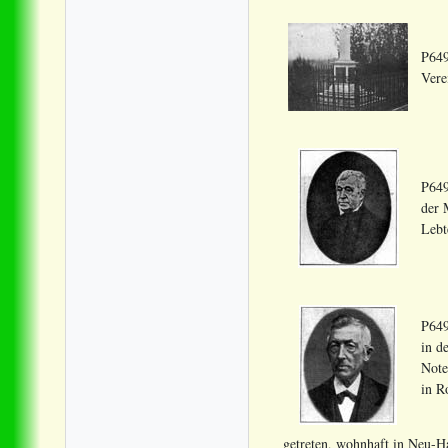
P649
Vere
P649
der 
Lebt
P649
in d
Note
in R
getreten, wohnhaft in Neu-H