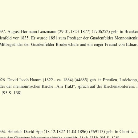
97. August Hermann Lenzmann (29.01.1823-1877) (#706252) geb. in Brenken
enfeld vor 1835. Er wurde 1851 zum Prediger der Gnadenfelder Mennonitenkir
Mitbegründer der Gnadenfelder Bruderschule und ein enger Freund von Eduard 
26. David Jacob Hamm (1822 - ca. 1884) (#4685) geb. in Preußen, Ladekop
ster der mennonitischen Kirche „Am Trakt“, sprach auf der Kirchenkonferenz 
; [95 S. 138]
94. Heinrich David Epp (18.12.1827-11.04.1896) (#69113) geb. in Chortitza, 
sten der Chortitza Mennonitenkirche gewählt. [14]; [35]; [95 S. 138]