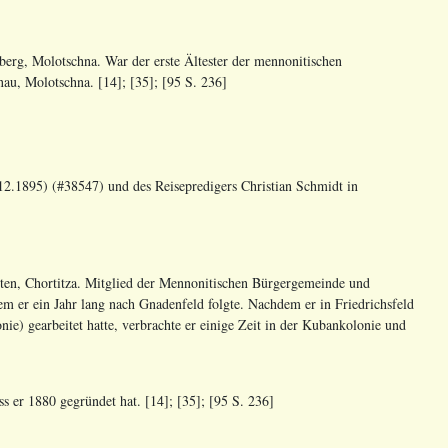
erg, Molotschna. War der erste Ältester der mennonitischen
u, Molotschna. [14]; [35]; [95 S. 236]
2.1895) (#38547) und des Reisepredigers Christian Schmidt in
en, Chortitza. Mitglied der Mennonitischen Bürgergemeinde und
m er ein Jahr lang nach Gnadenfeld folgte. Nachdem er in Friedrichsfeld
) gearbeitet hatte, verbrachte er einige Zeit in der Kubankolonie und
 er 1880 gegründet hat. [14]; [35]; [95 S. 236]