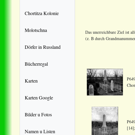
Chortitza Kolonie
Molotschna
Das unerreichbare Ziel ist a
(z. B durch Grandmanummer, 
Dörfer in Russland
Bücherregal
P649
Karten
Chor
Karten Google
Bilder u Fotos
P649
[14]
Namen u Listen