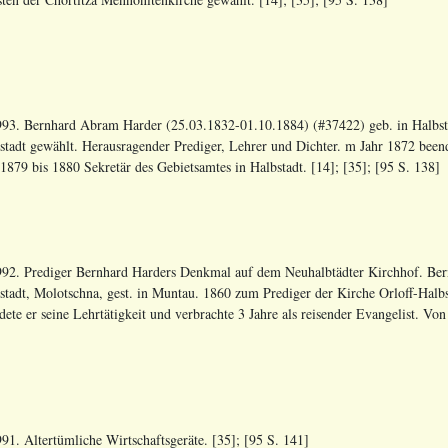
93. Bernhard Abram Harder (25.03.1832-01.10.1884) (#37422) geb. in Halbsta
stadt gewählt. Herausragender Prediger, Lehrer und Dichter. m Jahr 1872 beendet
1879 bis 1880 Sekretär des Gebietsamtes in Halbstadt. [14]; [35]; [95 S. 138]
92. Prediger Bernhard Harders Denkmal auf dem Neuhalbtädter Kirchhof. Ber
stadt, Molotschna, gest. in Muntau. 1860 zum Prediger der Kirche Orloff-Halb
dete er seine Lehrtätigkeit und verbrachte 3 Jahre als reisender Evangelist. Von
91. Altertümliche Wirtschaftsgeräte. [35]; [95 S. 141]