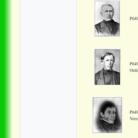
P649
P649
Ordi
P649
Vere