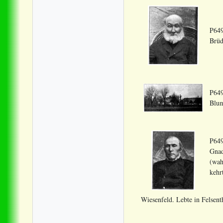
P649
Brüd
P649
Blum
P649
Gnad
(wah
kehr
Wiesenfeld. Lebte in Felsent