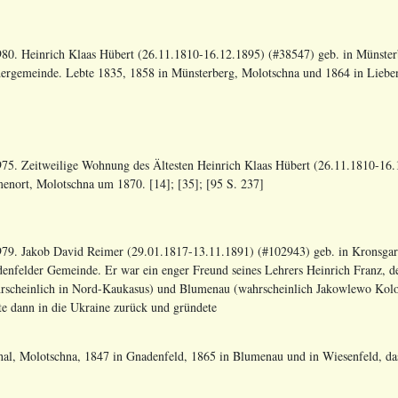
80. Heinrich Klaas Hübert (26.11.1810-16.12.1895) (#38547) geb. in Münsterb
ergemeinde. Lebte 1835, 1858 in Münsterberg, Molotschna und 1864 in Liebena
75. Zeitweilige Wohnung des Ältesten Heinrich Klaas Hübert (26.11.1810-16.1
enort, Molotschna um 1870. [14]; [35]; [95 S. 237]
79. Jakob David Reimer (29.01.1817-13.11.1891) (#102943) geb. in Kronsgart
enfelder Gemeinde. Er war ein enger Freund seines Lehrers Heinrich Franz, de
rscheinlich in Nord-Kaukasus) und Blumenau (wahrscheinlich Jakowlewo Kolonie
te dann in die Ukraine zurück und gründete
hal, Molotschna, 1847 in Gnadenfeld, 1865 in Blumenau und in Wiesenfeld, dass