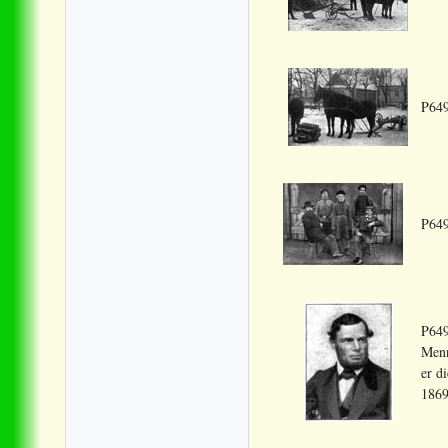
P649
P649
P649
Menn
er d
1869