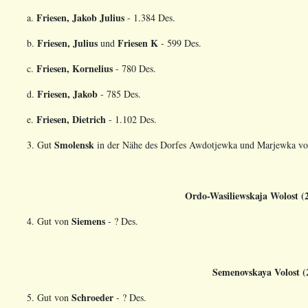
Friesen, Jakob Julius
a.
- 1.384 Des.
Friesen, Julius
Friesen K
b.
und
- 599 Des.
Friesen, Kornelius
c.
- 780 Des.
Friesen, Jakob
d.
- 785 Des.
Friesen, Dietrich
e.
- 1.102 Des.
Smolensk
3. Gut
in der Nähe des Dorfes Awdotjewka und Marjewka v
Ordo-Wasiliewskaja Wolost (
Siemens
4. Gut von
- ? Des.
Semenovskaya Volost 
Schroeder
5. Gut von
- ? Des.