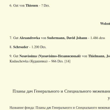
Thiessen
6. Gut von
- ? Des.
Wolos
Alexandrovka
Sudermann, David Johann
7. Gut
von
- 1.486 dess
Schroeder
8.
- 1.200 Des.
Nesavissima
(
Nyesavisimo
-Независимый)
Thielmann
,
Jo
9. Gut
von
Kudaschewka (Кудашевка) – 966 Des. [14]
Планы дач Генерального и Специального межеван
у
Название фонда: Планы дач Генерального и Специального межева