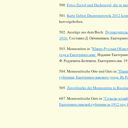
500.
Fotos Ziegel und Dachziegel, die in me
501.
Karte Gebiet Dnepropetowsk 2012 komp
hervorgehoben.
502
. Auszüge aus dem Buch:
Путеводитель
1910.
Составил Д. Овчинников. Екатериносла
503
. Mennoniten in "
Южно-Русская Област
года в Екатеринославе.
Издание Екатерино
Ф. Родзевича-Белевича. Екатеринослав. 1912
504
. Mennonitische Orte und Guts in
"План
губернии, Екатеринославского уезда. Из Р
505.
Ziegelwerke der Mennoniten in Russla
687. Mennonitische Guts in
"Сельско-хозяй
Екатеринославской губернии за 1912 год.