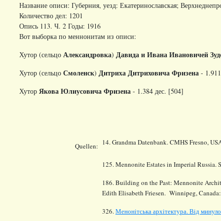
Название описи: Губерния, уезд: Екатеринославская; Верхнеднеп
Количество дел: 1201
Опись 113. Ч. 2 Годы: 1916
Вот выборка по меннонитам из описи:
Александровка
Давида и Ивана Ивановичей Зу
Хутор (сельцо
)
Смоленск
Дитриха Дитриховича Фризена
Хутор (сельцо
)
- 1.911
Якова Юлиусовича Фризена
Хутор
- 1.384 дес. [504]
14.
Grandma Datenbank. CMHS Fresno, USA
Quellen:
125. Mennonite Estates in Imperial Russia.
186
. Building on the Past: Mennonite Archi
Edith Elisabeth Friesen. Winnipeg, Canada
326
.
Менонiтська архiтектура. Вiд минул