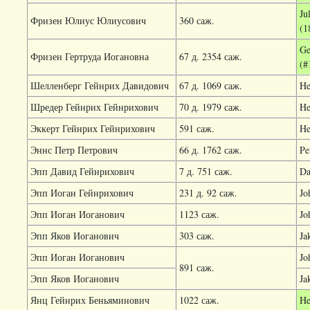
Ju
Фризен Юлиус Юлиусович
360 саж.
(1
Ge
Фризен Гертруда Иогановна
67 д. 2354 саж.
(#
Шелленберг Гейнрих Давидович
67 д. 1069 саж.
He
Шредер Гейнрих Гейнрихович
70 д. 1979 саж.
He
Эккерт Гейнрих Гейнрихович
591 саж.
He
Эннс Петр Петрович
66 д. 1762 саж.
Pe
Эпп Давид Гейнрихович
7 д. 751 саж.
Da
Эпп Иоган Гейнрихович
231 д. 92 саж.
Jo
Эпп Иоган Иоганович
1123 саж.
Jo
Эпп Яков Иоганович
303 саж.
Ja
Эпп Иоган Иоганович
Jo
891 саж.
Эпп Яков Иоганович
Ja
Янц Гейнрих Беньяминович
1022 саж.
He