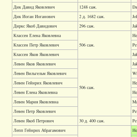
Дик Давид Яковлевич
1248 саж.
Da
Дик Иоган Иоганович
2 д. 1682 саж.
Jo
Диркс Якоб Давидович
296 саж.
Ja
Классен Елена Яковлевна
He
Классен Петр Яковлевич
506 саж.
Pe
Классен Яков Яковлевич
Ja
Левен Яков Яковлевич
Ja
Левен Вильгельм Яковлевич
Wi
Левен Гейнрих Яковлевич
He
506 саж.
Левен Елена Яковлевна
He
Левен Мария Яковлевна
Ma
Левен Петр Яковлевич
Pe
Левен Якоб Петрович
30 д. 400 саж.
Pe
Лепп Гейнрих Абрагамович
He