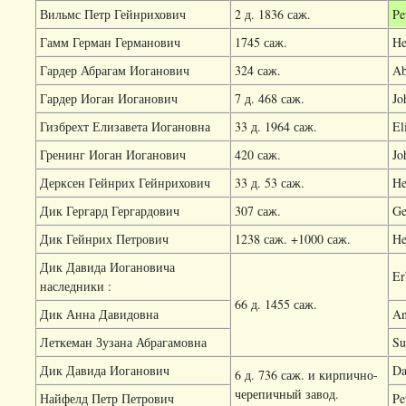
Вильмс Петр Гейнрихович
2 д. 1836 саж.
Pe
Гамм Герман Германович
1745 саж.
He
Гардер Абрагам Иоганович
324 саж.
Ab
Гардер Иоган Иоганович
7 д. 468 саж.
Jo
Гизбрехт Елизавета Иогановна
33 д. 1964 саж.
El
Гренинг Иоган Иоганович
420 саж.
Jo
Дерксен Гейнрих Гейнрихович
33 д. 53 саж.
He
Дик Гергард Гергардович
307 саж.
Ge
Дик Гейнрих Петрович
1238 саж. +1000 саж.
He
Дик Давида Иогановича
Er
наследники :
66 д. 1455 саж.
Дик Анна Давидовна
An
Леткеман Зузана Абрагамовна
Su
Дик Давида Иоганович
Da
6 д. 736 саж. и кирпично-
черепичный завод.
Найфелд Петр Петрович
Pe