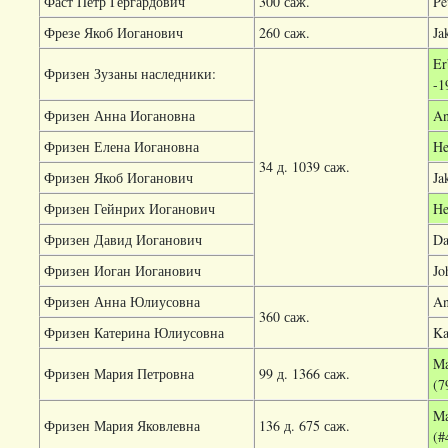
Фаст Петр Гергардович
300 саж.
Pe
Фрезе Якоб Иоганович
260 саж.
Ja
Er
Фризен Зузаны наследники:
-1
Фризен Анна Иогановна
An
Фризен Елена Иогановна
He
34 д. 1039 саж.
Фризен Якоб Иоганович
Ja
Фризен Гейнрих Иоганович
He
Фризен Давид Иоганович
Da
Фризен Иоган Иоганович
Jo
Фризен Анна Юлиусовна
An
360 саж.
Фризен Катерина Юлиусовна
Ka
Ma
Фризен Мария Петровна
99 д. 1366 саж.
(7
Ma
Фризен Мария Яковлевна
136 д. 675 саж.
(#