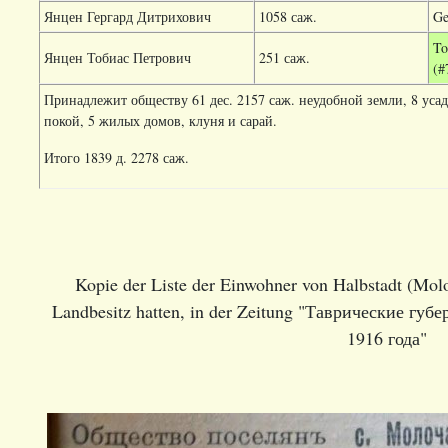
Янцен Гергард Дитрихович
1058 саж.
Ge
To
Янцен Тобиас Петрович
251 саж.
(#
Принадлежит обществу 61 дес. 2157 саж. неудобной земли, 8 уса
покой, 5 жилых домов, клуня и сарай.
Итого 1839 д. 2278 саж.
Kopie der Liste der Einwohner von Halbstadt (Molo
Landbesitz hatten, in der Zeitung "Таврические гу
1916 года"