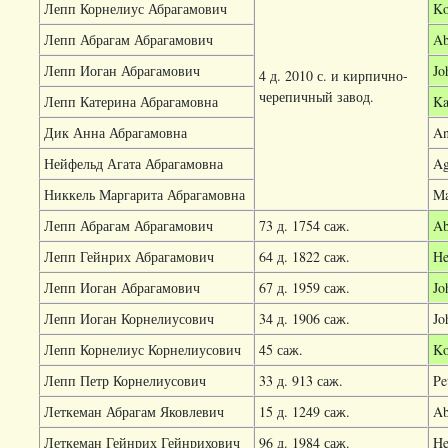
Лепп Корнелиус Абрагамович
Ko
Лепп Абрагам Абрагамович
Ab
Лепп Иоган Абрагамович
Jo
4 д. 2010 с. и кирпично-
черепичный завод.
Лепп Катерина Абрагамовна
Ka
Дик Анна Абрагамовна
An
Нейфельд Агата Абрагамовна
Ag
Никкель Маргарита Абрагамовна
Ma
Лепп Абрагам Абрагамович
73 д. 1754 саж.
Ab
Лепп Гейнрих Абрагамович
64 д. 1822 саж.
He
Лепп Иоган Абрагамович
67 д. 1959 саж.
Jo
Лепп Иоган Корнелиусович
34 д. 1906 саж.
Jo
Лепп Корнелиус Корнелиусович
45 саж.
Ko
Лепп Петр Корнелиусович
33 д. 913 саж.
Pe
Леткеман Абрагам Яковлевич
15 д. 1249 саж.
Ab
Леткеман Гейнрих Гейнрихович
96 д. 1984 саж.
He