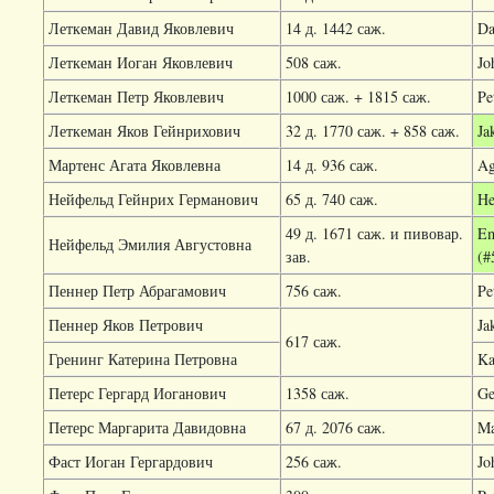
Леткеман Давид Яковлевич
14 д. 1442 саж.
Da
Леткеман Иоган Яковлевич
508 саж.
Jo
Леткеман Петр Яковлевич
1000 саж. + 1815 саж.
Pe
Леткеман Яков Гейнрихович
32 д. 1770 саж. + 858 саж.
Ja
Мартенс Агата Яковлевна
14 д. 936 саж.
Ag
Нейфельд Гейнрих Германович
65 д. 740 саж.
He
49 д. 1671 саж. и пивовар.
Em
Нейфельд Эмилия Августовна
зав.
(#
Пеннер Петр Абрагамович
756 саж.
Pe
Пеннер Яков Петрович
Ja
617 саж.
Гренинг Катерина Петровна
Ka
Петерс Гергард Иоганович
1358 саж.
Ge
Петерс Маргарита Давидовна
67 д. 2076 саж.
Ma
Фаст Иоган Гергардович
256 саж.
Jo