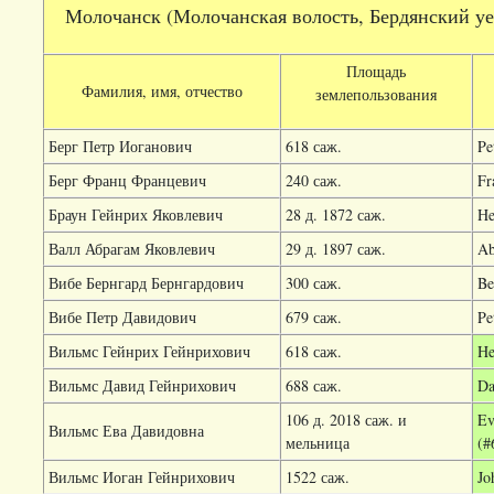
Молочанск (Молочанская волость, Бердянский уезд
Площадь
Фамилия, имя, отчество
землепользования
Берг Петр Иоганович
618 саж.
Pe
Берг Франц Францевич
240 саж.
Fr
Браун Гейнрих Яковлевич
28 д. 1872 саж.
He
Валл Абрагам Яковлевич
29 д. 1897 саж.
Ab
Вибе Бернгард Бернгардович
300 саж.
Be
Вибе Петр Давидович
679 саж.
Pe
Вильмс Гейнрих Гейнрихович
618 саж.
He
Вильмс Давид Гейнрихович
688 саж.
Da
106 д. 2018 саж. и
Ev
Вильмс Ева Давидовна
мельница
(#
Вильмс Иоган Гейнрихович
1522 саж.
Jo