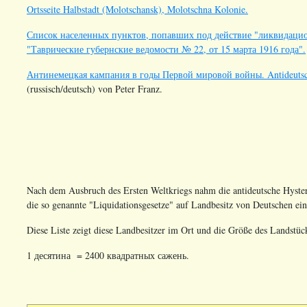
Ortsseite Halbstadt (Molotschansk), Molotschna Kolonie.
Список населенных пунктов, попавших под действие "ликвидацио
"Таврические губернские ведомости № 22, от 15 марта 1916 года".
Антинемецкая кампания в годы Первой мировой войны. Antideutsch
(russisch/deutsch) von Peter Franz.
Nach dem Ausbruch des Ersten Weltkriegs nahm die antideutsche Hyster
die so genannte "Liquidationsgesetze" auf Landbesitz von Deutschen e
Diese Liste zeigt diese Landbesitzer im Ort und die Größe des Landstück
1 десятина = 2400 квадратных сажень.