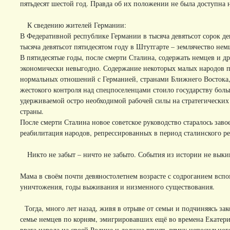
пятьдесят шестой год. Правда об их положении не была доступна
К сведению жителей Германии:
В Федеративной республике Германии в тысяча девятьсот сорок де
тысяча девятьсот пятидесятом году в Штутгарте – землячество нем
В пятидесятые годы, после смерти Сталина, содержать немцев и 
экономически невыгодно. Содержание некоторых малых народов
нормальных отношений с Германией, странами Ближнего Востока,
жестокого контроля над спецпоселенцами стоило государству бол
удерживаемой остро необходимой рабочей силы на стратегически
страны.
После смерти Сталина новое советское руководство старалось заво
реабилитация народов, репрессированных в период сталинского р
Никто не забыт – ничто не забыто. События из истории не выкин
Мама в своём почти девяностолетнем возрасте с содроганием всп
уничтожения, годы выживания и низменного существования.
Тогда, много лет назад, живя в отрыве от семьи и подчиняясь за
семье немцев по корням, эмигрировавших ещё во времена Екатери
врага народа на своей Родине и должна тянуть лямку непосильного