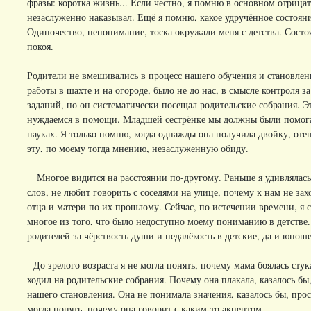
фразы: коротка жизнь... Если честно, я помню в основном отрицат
незаслуженно наказывал. Ещё я помню, какое удручённое состояни
Одиночество, непонимание, тоска окружали меня с детства. Сост
покоя.
Родители не вмешивались в процесс нашего обучения и становлен
работы в шахте и на огороде, было не до нас, в смысле контрол
заданий, но он систематически посещал родительские собрания. Эт
нуждаемся в помощи. Младшей сестрёнке мы должны были помогат
науках. Я только помню, когда однажды она получила двойку, отец
эту, по моему тогда мнению, незаслуженную обиду.
Многое видится на расстоянии по-другому. Раньше я удивлялась
слов, не любит говорить с соседями на улице, почему к нам не зах
отца и матери по их прошлому. Сейчас, по истечении времени, я с
многое из того, что было недоступно моему пониманию в детстве
родителей за чёрствость души и недалёкость в детские, да и юно
До зрелого возраста я не могла понять, почему мама боялась стук
ходил на родительские собрания. Почему она плакала, казалось бы
нашего становления. Она не понимала значения, казалось бы, про
могла понять, почему она говорит с каким-то акцентом...