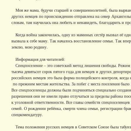
Моя же мама, будучи старшей и совершеннолетней, была вырвана
других немцев по происхождению отправлена на север Архангельск
словам, там научилась она любить и ненавидеть, благодарить и про
Когда война закончилась, одну из маминых сестёр вызвал её одн
вызвала к себе маму. Так началось восстановление семьи. Так вп
землю, мою родину.
Информация для читателей:
Спецпоселение – это советский метод лишения свободы. Режим с
тысяча девятьсот сорок пятого года для немцев и других депортир
российских немцев это была форма полицейского контроля, когда 
по прежним местам жительства. За побег с места поселения было 
Все спецпоселенцы должны были подчиняться специально созданно
разрешения они не имели право отлучаться за пределы района пос
к уголовной ответственности. Все главы семейств спецпоселенце
семей. О рождении ребёнка, смерти члена семьи, регистрации брак
спецкомендатуру.
Тема положения русских немцев в Советском Союзе была табуизир