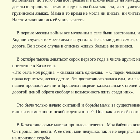
девятьсот тридцать восьмом году школа была закрыта, часть учите
грузинском языках. Мама в то время не могла ни писать, ни читат
На этом закончились её университеты.
В первые месяцы войны все мужчины в селе были арестованы, и 
Ходили слухи, что моего деда выпустили. Не застав дома семьи, о
дороге. Во всяком случае в списках живых больше не значился.
В октябре тысяча девятьсот сорок первого года в числе других н
поселение в Казахстан.
«Это была моя родина, – сказала мать однажды. – С парой чемода
права вернуться, легко одетые, без достаточного запаса еды, мы
нашей прошлой жизни и брошены посреди казахстанских степей с
дорогой ценой обретя свободу и возможность жить среди них».
Это было только начало скитаний и борьбы мамы за существован
вины и возможности освобождения от неё. Она, как и все её сооте
В Казахстане семье матери пришлось нелегко. Моя бабушка вско
Он пропал без вести. А её отец, мой дедушка, так и не вернулся
на произвол судьбы.