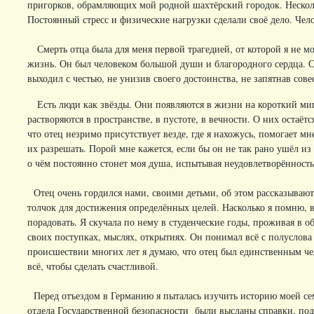
пригорков, обрамляющих мой родной шахтёрский городок. Несколь
Постоянный стресс и физические нагрузки сделали своё дело. Чело
Смерть отца была для меня первой трагедией, от которой я не мог
жизнь. Он был человеком большой души и благородного сердца. С
выходил с честью, не унизив своего достоинства, не запятнав сове
Есть люди как звёзды. Они появляются в жизни на короткий миг
растворяются в пространстве, в пустоте, в вечности. О них остаёт
что отец незримо присутствует везде, где я нахожусь, помогает м
их разрешать. Порой мне кажется, если бы он не так рано ушёл из 
о чём постоянно стонет моя душа, испытывая неудовлетворённость
Отец очень гордился нами, своими детьми, об этом рассказывают 
толчок для достижения определённых целей. Насколько я помню, 
порадовать. Я скучала по нему в студенческие годы, проживая в 
своих поступках, мыслях, открытиях. Он понимал всё с полуслова
происшествии многих лет я думаю, что отец был единственным че
всё, чтобы сделать счастливой.
Перед отъездом в Германию я пыталась изучить историю моей сем
отдела Государственной безопасности были высланы справки, п