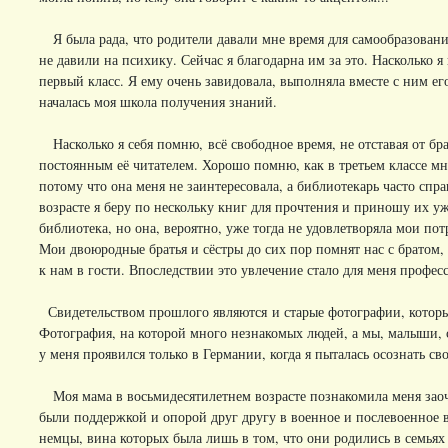
Я была рада, что родители давали мне время для самообразован
не давили на психику. Сейчас я благодарна им за это. Насколько я
первый класс. Я ему очень завидовала, выполняла вместе с ним е
началась моя школа получения знаний.
Насколько я себя помню, всё свободное время, не отставая от бр
постоянным её читателем. Хорошо помню, как в третьем классе м
потому что она меня не заинтересовала, а библиотекарь часто спр
возрасте я беру по нескольку книг для прочтения и приношу их уж
библиотека, но она, вероятно, уже тогда не удовлетворяла мои пот
Мои двоюродные братья и сёстры до сих пор помнят нас с братом,
к нам в гости. Впоследствии это увлечение стало для меня профес
Свидетельством прошлого являются и старые фотографии, которы
Фотография, на которой много незнакомых людей, а мы, малыши, с
у меня проявился только в Германии, когда я пыталась осознать св
Моя мама в восьмидесятилетнем возрасте познакомила меня заоч
были поддержкой и опорой друг другу в военное и послевоенное в
немцы, вина которых была лишь в том, что они родились в семьях