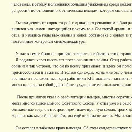
человеком, поэтому пользовался большим уважением среди коллег.
репрессий по отношению к этническим немцам, которые сплошь и 
Тысяча девятьсот сорок второй год оказался решающим в биогра
выявлен как немец, находящийся почему-то в Советской армии, и
отца, и начались годы выживания в новой обстановке с новым тит
постоянным контролем спецкомендатуры.
У нас в семье было не принято говорить о событиях этих страшн
Я родилась через шесть лет после окончания войны. Отец работа
организм так устроен, что он ко всему привыкает, и здесь он по
приспособиться и выжить. И только однажды, когда мне было четыр
военные и послевоенные годы работники КГБ пытались заставить е
могло повлечь за собой дальнейшее ухудшение его положения или 
После принятия указа о реабилитации немцев, многие соратники
места многонационального Советского Союза. У отца уже не было
семидесятые годы он построил дом, имел прочную семью, троих де
хорошо, как мы сейчас живём, мы ещё никогда не жили. Мы остане
Он остался в таёжном краю навсегда. Об этом свидетельствует 