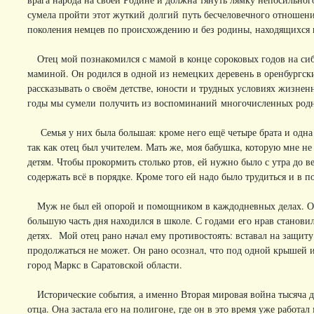
сумела пройти этот жуткий долгий путь бесчеловечного отношения 
поколения немцев по происхождению и без родины, находящихся в
Отец мой познакомился с мамой в конце сороковых годов на сиб
маминой. Он родился в одной из немецких деревень в оренбургски
рассказывать о своём детстве, юности и трудных условиях жизненн
годы мы сумели получить из воспоминаний многочисленных родн
Семья у них была большая: кроме него ещё четыре брата и одна с
так как отец был учителем. Мать же, моя бабушка, которую мне н
детям. Чтобы прокормить столько ртов, ей нужно было с утра до ве
содержать всё в порядке. Кроме того ей надо было трудиться и в п
Муж не был ей опорой и помощником в каждодневных делах. Он 
большую часть дня находился в школе. С годами его нрав станови
детях. Мой отец рано начал ему противостоять: вставал на защиту 
продолжаться не может. Он рано осознал, что под одной крышей им
город Маркс в Саратовской области.
Исторические события, а именно Вторая мировая война тысяча дев
отца. Она застала его на полигоне, где он в это время уже рабо