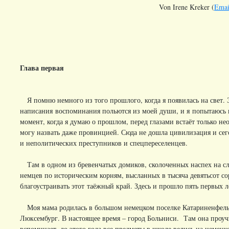
Von Irene Kreker (
Emai
Глава первая
Я помню немного из того прошлого, когда я появилась на свет. Э
написания воспоминания польются из моей души, и я попытаюсь 
момент, когда я думаю о прошлом, перед глазами встаёт только н
могу назвать даже провинцией. Сюда не дошла цивилизация и сег
и неполитических преступников и спецпереселенцев.
Там в одном из бревенчатых домиков, сколоченных наспех на слу
немцев по историческим корням, высланных в тысяча девятьсот со
благоустраивать этот таёжный край. Здесь и прошло пять первых 
Моя мама родилась в большом немецком поселке Катариненфельд
Люксембург. В настоящее время – город Больниси. Там она проучи
вспоминает, до этого года все предметы в школе велись на немец