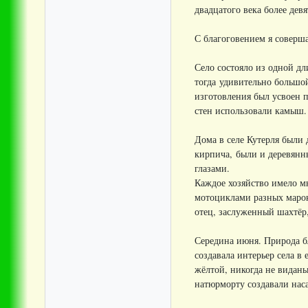
двадцатого века более дев
С благоговением я соверш
Село состояло из одной д
тогда удивительно большой
изготовления был усвоен 
стен использовали камыш.
Дома в селе Кутерля были 
кирпича, были и деревянны
глазами.
Каждое хозяйство имело мн
мотоциклами разных марок 
отец, заслуженный шахтёр,
Середина июня. Природа б
создавала интерьер села в
жёлтой, никогда не видан
натюрморту создавали наса