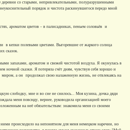
ие деревни со старыми, непривлекательными, полуразрушенными
неукоснительный порядок и чистота раскинувшегося передо мной
стях, ароматом цветов – в палисадниках, пеньем соловьёв и
ми в кепки полевыми цветами. Выгоревшие от жаркого солнца
их сказок.
омыми запахами, ароматом и свежей чистотой воздуха. Я окунулась в
ем ночной сказки. Я потеряла счёт дням, чувствуя себя хорошо и
 миром, а он продолжал свою налаженную жизнь, не отвлекаясь на
кую слободку, мне и во сне не снилось... Моя кузина, дочка дяди
ождала меня повсюду, вернее, руководила организацией моего
возложенным на неё обязательствам: знакомила меня со своими
ду ними происходило на непонятном для меня немецком наречии, но
иностранном государстве, я поняла смысл сказанных отцом слов: "Мой