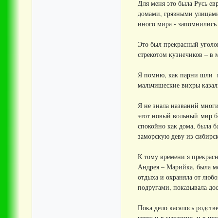
Для меня это была Русь е
домами, грязными улицами
иного мира - запомнились
Это был прекрасный уголок
стрекотом кузнечиков – в
Я помню, как парни шли в
мальчишеские вихры казал
Я не знала названий многи
этот новый вольный мир бе
спокойно как дома, была 
заморскую деву из сибирск
К тому времени я прекрасн
Андрея – Марийка, была м
отдыха и охраняла от любо
подругами, показывала дос
Пока дело касалось родств
когда и в магазине, и в ш