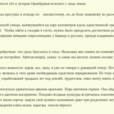
ятисот сёл и хуторов Оренбуржья исчезнут с лица земли.
ала прогулки и походы по неизвестному, но до боли знакомому из расс
линной улицы, вытянувшейся на пару километров вдоль единственной пр
. Чтобы зайти к соседям в гости, нужно было преодолеть достаточное ра
первыми немцами-переселенцами у башкир и русских, прежде владевших 
добротные, что сразу бросалось в глаза. Насколько мне память не изменя
е постройки. Забегая вперёд, скажу: и саман мы месили своими ногами в
ого живности: коров, коз, овец, я уже не говорю о домашней птице. Поч
являлась в этих краях необходимым средством передвижения. По тому вр
 отработавший тридцать лет под землёй, трудоголик, имел мечту иметь 
лагоухала удивительно яркими красками. Пора цветения сирени. Она обд
 его цветном восприятии. Плодово-ягодные культуры встречались повсем
ых мною сортов, нашли своё целевое назначение даже при разделении ч
ждения клёна-ясеня, карагача, тополя чёрного.