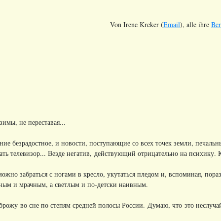
Von Irene Kreker (
Email
), alle ihre
Ber
имы, не переставая...
ние безрадостное, и новости, поступающие со всех точек земли, печальн
ть телевизор... Везде негатив, действующий отрицательно на психику. К
можно забраться с ногами в кресло, укутаться пледом и, вспоминая, по
ьным и мрачным, а светлым и по-детски наивным.
 брожу во сне по степям средней полосы России. Думаю, что это неслуча