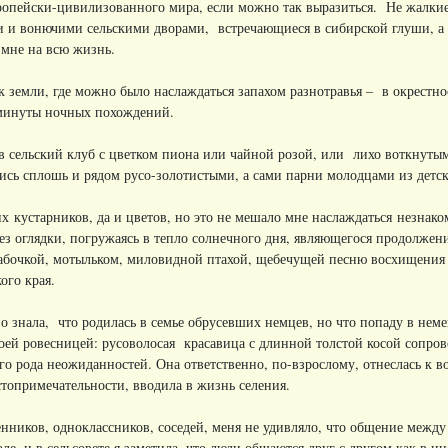
вропейски-цивилизованного мира, если можно так выразиться. Не жалк
 и вонючими сельскими дворами, встречающиеся в сибирской глуши, а 
 мне на всю жизнь.
 земли, где можно было наслаждаться запахом разнотравья – в окрестно
 минуты ночных похождений.
 сельский клуб с цветком пиона или чайной розой, или лихо воткнуты
ись сплошь и рядом русо-золотистыми, а сами парни молодцами из детск
х кустарников, да и цветов, но это не мешало мне наслаждаться незнак
з оглядки, погружаясь в тепло солнечного дня, являющегося продолжени
бабочкой, мотыльком, миловидной птахой, щебечущей песню восхищения
ого края.
о знала, что родилась в семье обрусевших немцев, но что попаду в немец
оей ровесницей: русоволосая красавица с длинной толстой косой сопров
го рода неожиданностей. Она ответственно, по-взрослому, отнеслась к 
топримечательности, вводила в жизнь селения.
енников, одноклассников, соседей, меня не удивляло, что общение меж
коле, и в сельсовете я заметила, что люди общаются друг с другом как в 