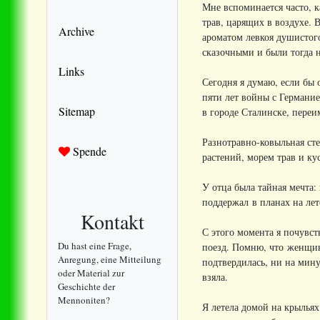
Мне вспоминается часто, 
трав, царящих в воздухе. 
Archive
ароматом левкоя душистого
сказочными и были тогда 
Links
Сегодня я думаю, если бы 
пяти лет войны с Германи
Sitemap
в городе Сталинске, пере
Разнотравно-ковыльная ст
Spende
растений, морем трав и ку
У отца была тайная мечта:
поддержал в планах на лет
Kontakt
С этого момента я почувст
Du hast eine Frage,
поезд. Помню, что женщина
Anregung, eine Mitteilung
подтвердилась, ни на мин
oder Material zur
взяла.
Geschichte der
Mennoniten?
Я летела домой на крыльях 