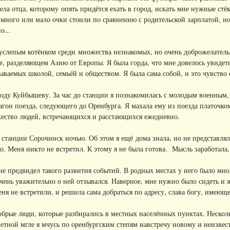
ела отца, которому опять придётся ехать в город, искать мне нужные стё
много или мало очки стоили по сравнению с родительской зарплатой, но 
о...
луслепым котёнком среди множества незнакомых, но очень доброжелател
е, разделяющем Азию от Европы. Я была горда, что мне довелось увидеть э
зываемых школой, семьёй и обществом. Я была сама собой, и это чувство
ду Куйбышеву. За час до станции я познакомилась с молодым военным, к
агон поезда, следующего до Оренбурга. Я махала ему из поезда платочко
жество людей, встречающихся и расстающихся ежедневно.
станции Сорочинск ночью. Об этом я ещё дома знала, но не представлял
о. Меня никто не встретил. К этому я не была готова. Мысль заработала
не предвидел такого развития событий. В родных местах у него было мног
очень уважительно о ней отзывался. Наверное, мне нужно было сидеть и жд
еня не встретили, и решила сама добраться по адресу, слава богу, имеющ
обрые люди, которые разбирались в местных населённых пунктах. Нескол
етной мгле я мчусь по оренбургским степям навстречу новому и неизвес