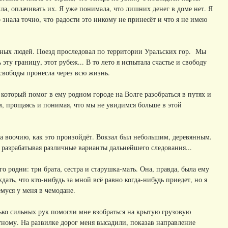
кла, оплачивать их. Я уже понимала, что лишних денег в доме нет. Я
знала точно, что радости это никому не принесёт и что я не имею
ьных людей. Поезд проследовал по территории Уральских гор. Мы
ту границу, этот рубеж... В то лето я испытала счастье и свободу
 свободы пронесла через всю жизнь.
оторый помог в ему родном городе на Волге разобраться в путях и
м, прощаясь и понимая, что мы не увидимся больше в этой
а воочию, как это произойдёт. Вокзал был небольшим, деревянным.
, разрабатывая различные варианты дальнейшего следования...
о родни: три брата, сестра и старушка-мать. Она, правда, была ему
ать, что кто-нибудь за мной всё равно когда-нибудь приедет, но я
емуся у меня в чемодане.
ько сильных рук помогли мне взобраться на крытую грузовую
тному. На развилке дорог меня высадили, показав направление