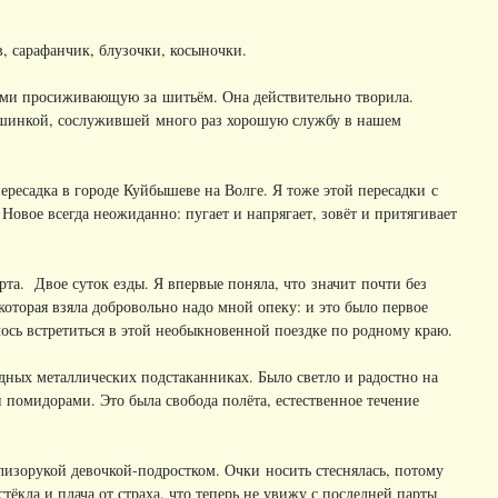
в, сарафанчик, блузочки, косыночки.
сами просиживающую за шитьём. Она действительно творила.
машинкой, сослужившей много раз хорошую службу в нашем
ресадка в городе Куйбышеве на Волге. Я тоже этой пересадки с
 Новое всегда неожиданно: пугает и напрягает, зовёт и притягивает
рта. Двое суток езды. Я впервые поняла, что значит почти без
которая взяла добровольно надо мной опеку: и это было первое
ось встретиться в этой необыкновенной поездке по родному краю.
ных металлических подстаканниках. Было светло и радостно на
и помидорами. Это была свобода полёта, естественное течение
лизорукой девочкой-подростком. Очки носить стеснялась, потому
стёкла и плача от страха, что теперь не увижу с последней парты