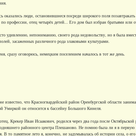
ния.
десь оказались люди, остановившиеся посреди широкого поля позавтракат
 по профессии, отец четырёх детей... Его дом был избран братьями или
сто удивлению, непониманию, своего рода недовольству, но я была вместе
полей, засаженных различного рода злаковыми культурами.
ня, сразу оговорюсь, немецким поселением началось в тот же день.
е известно, что Красногвардейский район Оренбургской области занимае
кой Умиркой он относится к бассейну Большого Кинеля.
й отец, Крекер Иван Исаакович, родился через два года после Октябрьск
егодняшнего районного центра Плешаново. Не помню была ли я в первую 
я. В то памятное лето я, конечно, не задумывалась об истории села, о ег