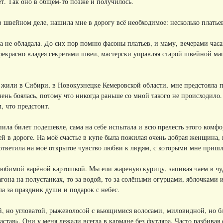
т. Так оно в общем-то позже и получилось.
 швейном деле, нашила мне в дорогу всё необходимое: несколько платье
да не обладала. До сих пор помню фасоны платьев, и маму, вечерами ча
рекрасно владея секретами швеи, мастерски управляя старой швейной 
жили в Сибири, в Новокузнецке Кемеровской области, мне предстояла пе
чень боялась, потому что никогда раньше со мной такого не происходило.
, что предстоит.
ила билет подешевле, сама на себе испытала и всю прелесть этого комфо
ей в дороге. На моё счастье в купе была пожилая очень добрая женщина, 
ответила на моё открытое чувство любви к людям, с которыми мне пришл
юбимой варёной картошкой. Мы ели жареную курицу, запивая чаем в чуд
гона на полустанках, то за водой, то за солёными огурцами, яблочками 
а за праздник души и подарок с небес.
ой, но угловатой, рыжеволосой с вьющимися волосами, миловидной, но б
стая». Они у меня лежали всегда в кармане без футляра. Часто разбивая 