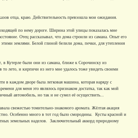
казов отца, краю. Действительность превзошла мои ожидания.
оходящей по нему дороге. Ширина этой улицы показалась мне
сстояние. Отец рассказывал, что дома строили из самана. Опыт его
этими землями. Белой глиной белили дома, печки, для утепления
ет, в Кутерле были они из самана, ближе к Сорочинску из
 то лето, и кирпичи из него мне удалось тоже увидеть своими
ти в каждом дворе была легковая машина, которая наряду с
емени для меня это являлось признаком достатка, так как мой
личный автомобиль, но так и не сумел её осуществить...
авала свежестью томительно-знакомого аромата. Жёлтая акация
естно. Особенно много в тот год было смородины. Кусты красной и
астных земельных наделов. Заключительный аккорд природному