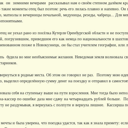
как он зимними вечерами рассказывал нам о своём степном далёком кр
В такие моменты отец был поэтом: речь его лилась плавно и напевно. Он
, матиолы и вечерницы печальной, медуницы, резеды, чабреца... Для ме
непонятными.
отец не уехал рано из посёлка Кутерля Оренбургской области и не посту
ей, погрузившим, приведшим его как немца по национальности в шахтовы
именованном позже в Новокузнецк, он бы стал учителем географии, или
епь будила во мне необъяснимые желания. Неведомая земля волновала
старников.
 вернуться в родные места. Об этом он говорил не раз. Поэтому мою иде
о, выделил определённую сумму денег на поездку и отправил в самостоят
вовала себя на ступеньку выше на пути взросления. Мне тогда было неп
-кассир по ошибке дала мне сдачу на четырнадцать рублей больше. По 
уту не раздумывая, я вернулась с полпути и вернула лишнее. Кассирша 
мечты и была уверена, что поездка удастся, так как я знала примету: есл