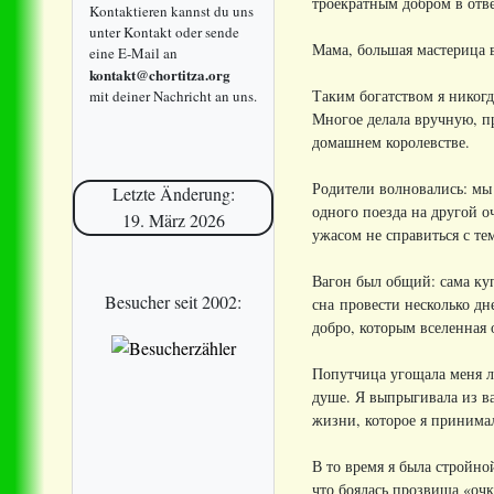
троекратным добром в отве
Kontaktieren kannst du uns
unter Kontakt oder sende
Мама, большая мастерица в
eine E-Mail an
kontakt@chortitza.org
Таким богатством я никог
mit deiner Nachricht an uns.
Многое делала вручную, п
домашнем королевстве.
Родители волновались: мы 
Letzte Änderung:
одного поезда на другой о
19. März 2026
ужасом не справиться с тем
Вагон был общий: сама куп
Besucher seit 2002:
сна провести несколько дн
добро, которым вселенная 
Попутчица угощала меня л
душе. Я выпрыгивала из ва
жизни, которое я принимал
В то время я была стройн
что боялась прозвища «очка