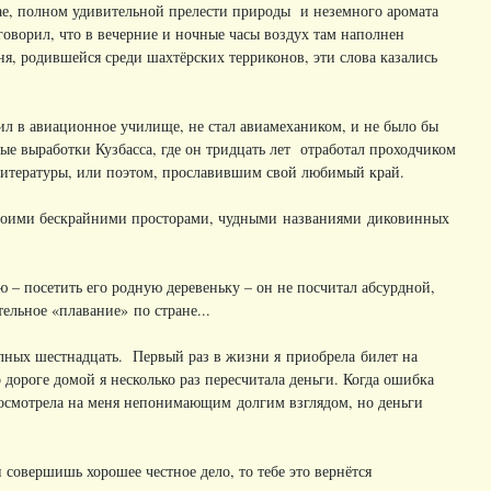
ае, полном удивительной прелести природы и неземного аромата
 говорил, что в вечерние и ночные часы воздух там наполнен
ня, родившейся среди шахтёрских терриконов, эти слова казались
пил в авиационное училище, не стал авиамехаником, и не было бы
е выработки Кузбасса, где он тридцать лет отработал проходчиком
 литературы, или поэтом, прославившим свой любимый край.
 своими бескрайними просторами, чудными названиями диковинных
ю – посетить его родную деревеньку – он не посчитал абсурдной,
ельное «плавание» по стране...
олных шестнадцать. Первый раз в жизни я приобрела билет на
дороге домой я несколько раз пересчитала деньги. Когда ошибка
посмотрела на меня непонимающим долгим взглядом, но деньги
и совершишь хорошее честное дело, то тебе это вернётся