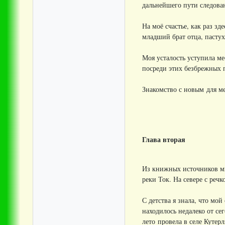
дальнейшего пути следова
На моё счастье, как раз з
младший брат отца, пастух
Моя усталость уступила ме
посреди этих безбрежных 
Знакомство с новым для ме
Глава вторая
Из книжных источников мн
реки Ток. На севере с реч
С детства я знала, что мо
находилось недалеко от с
лето провела в селе Кутерл