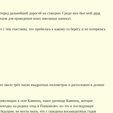
ь перед дальнейшей дорогой на станцию. Среди них был мой дядя,
 отцом для проведения моих школьных каникул.
 с тем счастлива, что прибилась к какому-то берегу и не потерялась
т около трёх тысяч квадратных километров и расположен в долине
ой революции в селе Каменец, ныне урочище Каменец, которое
поездку на родину отца в Плешаново, но это и последующее
о будущем, не могла знать, что с середины восьмидесятых годов