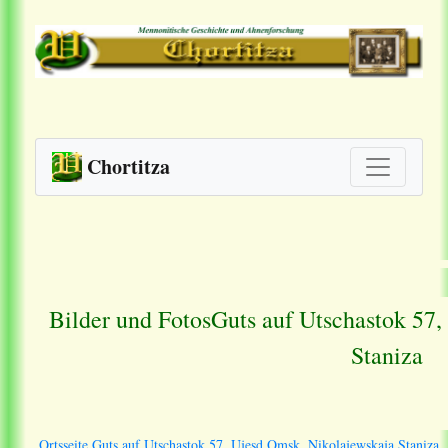
Chortitza
Bilder und Fotos
Guts auf Utschastok 57,
Staniza
Ortsseite Guts auf Utschastok 57, Ujesd Omsk, Nikolajewskaja Staniza.