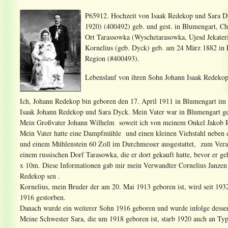
P65912. Hochzeit von Isaak Redekop und Sara D
1920) (400492) geb. und gest. in Blumengart, Ch
Ort Tarassowka (Wyschetarasowka, Ujesd Jekater
Kornelius (geb. Dyck) geb. am 24 März 1882 in 
Region (#400493).
Lebenslauf von ihren Sohn Johann Isaak Redeko
Ich, Johann Redekop bin geboren den 17. April 1911 in Blumengart im 
Isaak Johann Redekop und Sara Dyck. Mein Vater war in Blumengart g
Mein Großvater Johann Wilhelm soweit ich von meinem Onkel Jakob Re
Mein Vater hatte eine Dampfmühle und einen kleinen Viehstahl neben 
und einem Mühlenstein 60 Zoll im Durchmesser ausgestattet, zum Vera
einem russischen Dorf Tarasowka, die er dort gekauft hatte, bevor er g
x 10m. Diese Informationen gab mir mein Verwandter Cornelius Janzen
Redekop sen .
Kornelius, mein Bruder der am 20. Mai 1913 geboren ist, wird seit 1932
1916 gestorben.
Danach wurde ein weiterer Sohn 1916 geboren und wurde infolge dessen
Meine Schwester Sara, die um 1918 geboren ist, starb 1920 auch an Typ