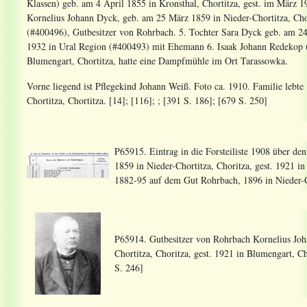
Klassen) geb. am 4 April 1855 in Kronsthal, Chortitza, gest. im März 1
Kornelius Johann Dyck, geb. am 25 März 1859 in Nieder-Chortitza, Chor
(#400496), Gutbesitzer von Rohrbach. 5. Tochter Sara Dyck geb. am 2
1932 in Ural Region (#400493) mit Ehemann 6. Isaak Johann Redekop (
Blumengart, Chortitza, hatte eine Dampfmühle im Ort Tarassowka.
Vorne liegend ist Pflegekind Johann Weiß. Foto ca. 1910. Familie lebt
Chortitza, Chortitza. [14]; [116]; ; [391 S. 186]; [679 S. 250]
P65915. Eintrag in die Forsteiliste 1908 über d
1859 in Nieder-Chortitza, Choritza, gest. 1921 i
1882-95 auf dem Gut Rohrbach, 1896 in Nieder-Ch
P65914. Gutbesitzer von Rohrbach Kornelius Joh
Chortitza, Choritza, gest. 1921 in Blumengart, Ch
S. 246]