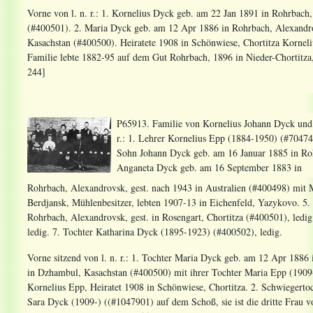
Vorne von l. n. r.: 1. Kornelius Dyck geb. am 22 Jan 1891 in Rohrbach,
(#400501). 2. Maria Dyck geb. am 12 Apr 1886 in Rohrbach, Alexandr
Kasachstan (#400500). Heiratete 1908 in Schönwiese, Chortitza Korne
Familie lebte 1882-95 auf dem Gut Rohrbach, 1896 in Nieder-Chortitza, 
244]
P65913. Familie von Kornelius Johann Dyck und 
r.: 1. Lehrer Kornelius Epp (1884-1950) (#704740
Sohn Johann Dyck geb. am 16 Januar 1885 in Ro
Anganeta Dyck geb. am 16 September 1883 in
Rohrbach, Alexandrovsk, gest. nach 1943 in Australien (#400498) mit 
Berdjansk, Mühlenbesitzer, lebten 1907-13 in Eichenfeld, Yazykovo. 5
Rohrbach, Alexandrovsk, gest. in Rosengart, Chortitza (#400501), led
ledig. 7. Tochter Katharina Dyck (1895-1923) (#400502), ledig.
Vorne sitzend von l. n. r.: 1. Tochter Maria Dyck geb. am 12 Apr 1886
in Dzhambul, Kasachstan (#400500) mit ihrer Tochter Maria Epp (190
Kornelius Epp, Heiratet 1908 in Schönwiese, Chortitza. 2. Schwiegerto
Sara Dyck (1909-) ((#1047901) auf dem Schoß, sie ist die dritte Frau 