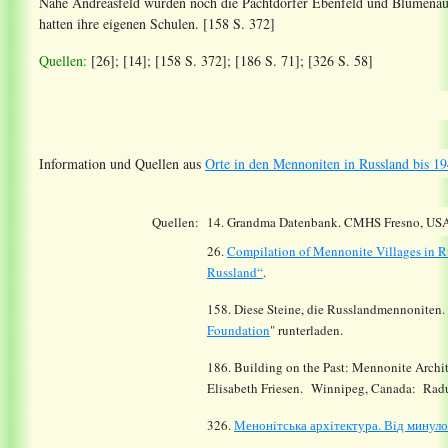
Nahe Andreasfeld wurden noch die Pachtdörfer Ebenfeld und Blumenau,
hatten ihre eigenen Schulen. [158 S. 372]
Quellen:
[26]; [14]; [158 S. 372]; [186 S. 71]; [326 S. 58]
Information und Quellen aus
Orte in den Mennoniten in Russland bis 19
Quellen:
14.
Grandma Datenbank. CMHS Fresno, USA
26.
Compilation of Mennonite Villages in R
Russland“
.
158. Diese Steine, die Russlandmennoniten. 
Foundation
" runterladen.
186. Building on the Past: Mennonite Archit
Elisabeth Friesen. Winnipeg, Canada: Radu
326.
Менон
i
тська арх
i
тектура. В
i
д минуло