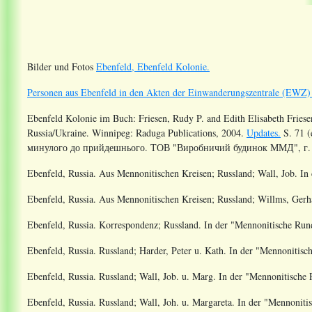
Bilder und Fotos
Ebenfeld, Ebenfeld Kolonie.
Personen aus Ebenfeld in den Akten der Einwanderungszentrale (EWZ)
Ebenfeld Kolonie im Buch:
Friesen, Rudy P. and Edith Elisabeth Friese
Russia/Ukraine. Winnipeg: Raduga Publications, 2004.
Updates.
S.
71
(
минулого до прийдешнього. ТОВ "Виробничий будинок ММД", г. 
Ebenfeld, Russia. Aus Mennonitischen Kreisen; Russland; Wall, Job
. I
Ebenfeld, Russia. Aus Mennonitischen Kreisen; Russland; Willms, Gerh
Ebenfeld, Russia. Korrespondenz; Russland
. In der "Mennonitische Ru
Ebenfeld, Russia. Russland; Harder, Peter u. Kath
. In der "Mennonitis
Ebenfeld, Russia. Russland; Wall, Job. u. Marg
. In der "Mennonitisch
Ebenfeld, Russia. Russland; Wall, Joh. u. Margareta
. In der "Mennonit