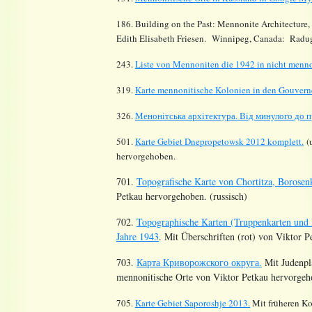
186. Building on the Past: Mennonite Architecture,
Edith Elisabeth Friesen. Winnipeg, Canada: Radug
243.
Liste von Mennoniten die 1942 in nicht menno
319.
Karte mennonitische Kolonien in den Gouvern
326.
Менонiтська архiтектура. Вiд минулого до 
501.
Karte Gebiet Dnepropetowsk 2012 komplett.
(u
hervorgehoben.
701.
Topografische Karte von Chortitza, Boros
Petkau hervorgehoben. (russisch)
702.
Topographische Karten (Truppenkarten und
Jahre 1943
. Mit Überschriften (rot) von Viktor P
703.
Карта Криворожского округа.
Mit Judenpl
mennonitische Orte von Viktor Petkau hervorgeh
705.
Karte Gebiet Saporoshje 2013.
Mit früheren Ko