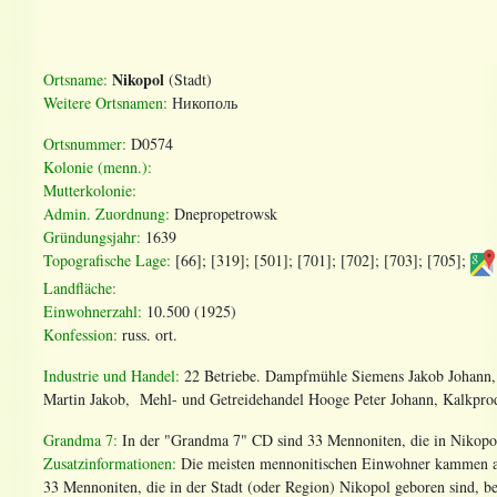
Nikopol
Ortsname:
(Stadt)
Weitere Ortsnamen:
Никополь
Ortsnummer:
D0574
Kolonie (menn.):
Mutterkolonie:
Admin. Zuordnung:
Dnepropetrowsk
Gründungsjahr:
1639
Topografische Lage:
[66]; [319]; [501]; [701]; [702]; [703]; [705];
Landfläche:
Einwohnerzahl:
10.500 (1925)
Konfession:
russ. ort.
Industrie und Handel:
22 Betriebe. Dampfmühle Siemens Jakob Johann,
Martin Jakob, Mehl- und Getreidehandel Hooge Peter Johann, Kalkpr
Grandma 7:
In der "Grandma 7" CD sind 33 Mennoniten, die in Nikopol,
Zusatzinformationen:
Die meisten mennonitischen Einwohner kammen au
33 Mennoniten, die in der Stadt (oder Region) Nikopol geboren sind, be