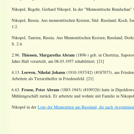
Nikopol, Regehr, Gerhard Nikopol
. In der "Mennonitische Rundschau
Nikopol, Russia. Aus mennonitischen Kreisen; Süd- Russland; Koch, Is
1:2.
Nikopol, Taurien, Russia. Aus Mennonitischen Kreisen; Russland; Dork
S. 2:4.
Thiessen, Margaretha Abram
2.96.
(1898-) geb. in Chortitza, Saporo
Jahre Haft verurteilt, am 08.03.1957 rehabilitiert.
[21]
Loewen, Nikolai Johann
4.13.
(1910-1937/42) (#187073), aus Friedensf
Arbeitete als Tierarzthelfer in Friedensfeld.
[21]
Froese, Peter
Abram
6.63.
(1883-1943) (#109326) hatte in Dipoldiswa
Mühlengeschäft zurück. Er arbeitete und wohnte mit Familie in Nikopol
Nikopol in der
Liste der Mennoniten aus Russland, die nach Argentinien