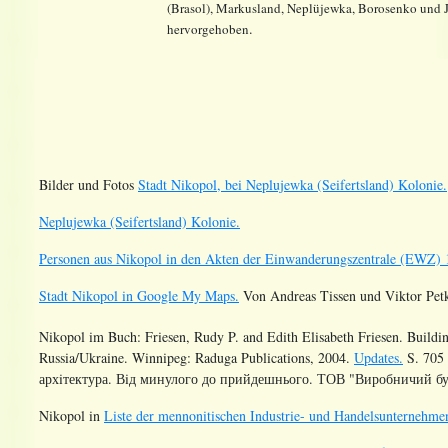
(Brasol), Markusland, Neplüjewka, Borosenko und J
.
hervorgehoben
Bilder und Fotos
Stadt Nikopol, bei Neplujewka (Seifertsland) Kolonie.
Neplujewka (Seifertsland) Kolonie.
Personen aus Nikopol in den Akten der Einwanderungszentrale (EWZ) 
Stadt Nikopol in Google My Maps.
Von Andreas Tissen und Viktor Pet
Nikopol im Buch:
Friesen, Rudy P. and Edith Elisabeth Friesen. Buildin
Russia/Ukraine. Winnipeg: Raduga Publications, 2004.
Updates.
S.
705
архiтектура. Вiд минулого до прийдешнього. ТОВ "Виробничий бу
Nikopol
in
Liste der mennonitischen Industrie- und Handelsunternehme