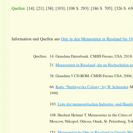
Quellen:
[14]; [21]; [38]; [103]; [108 S. 293]; [186 S. 705]; [326 S. 63
Information und Quellen aus
Orte in den Mennoniten in Russland bis 19
Quellen:
14.
Grandma Datenbank. CMHS Fresno, USA. 2018
21.
Mennoniten in Russland, die an Hochschulen und
38. Grandma 5 CD-ROM. CMHS Fresno USA. 2006
66.
Karte “Nepluyevka Colony“ by W. Schroeder
. M
1990.
103.
Liste der mennonitischen Industrie- und Hand
108.
Huebert Helmut T. Mennonites in the Cities of
Moscow, Nikopol, Odessa, Omsk, St. Petersburg, Tok
151.
Mennonitische Orte in Russland in Google M