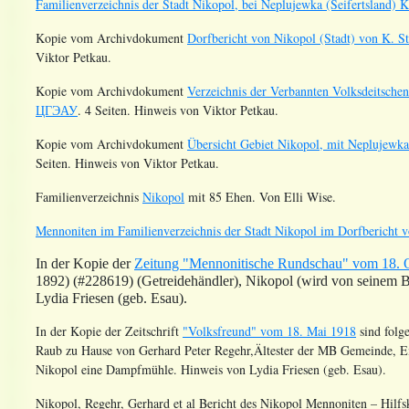
Familienverzeichnis der Stadt Nikopol, bei Neplujewka (Seifertsland) K
Kopie vom Archivdokument
Dorfbericht von Nikopol (Stadt) von K. 
Viktor Petkau.
Kopie vom Archivdokument
Verzeichnis der Verbannten Volksdeitsche
ЦГЭАУ
. 4 Seiten. Hinweis von Viktor Petkau.
Kopie vom Archivdokument
Übersicht Gebiet Nikopol, mit Neplujewk
Seiten. Hinweis von Viktor Petkau.
Familienverzeichnis
Nikopol
mit 85 Ehen. Von Elli Wise.
Mennoniten im Familienverzeichnis der Stadt Nikopol im Dorfbericht 
In der Kopie der
Zeitung "Mennonitische Rundschau" vom 18. O
1892) (#228619) (Getreidehändler), Nikopol (wird von seinem B
Lydia Friesen (geb. Esau).
In der Kopie der Zeitschrift
"Volksfreund" vom 18. Mai 1918
sind folg
Raub zu Hause von Gerhard Peter Regehr,Ältester der MB Gemeinde, Ein
Nikopol eine Dampfmühle. Hinweis von Lydia Friesen (geb. Esau).
Nikopol, Regehr, Gerhard et al Bericht des Nikopol Mennoniten – Hilfs