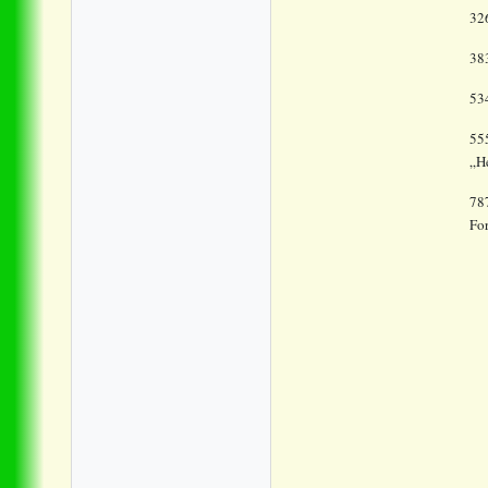
32
38
53
555
„H
78
Fo