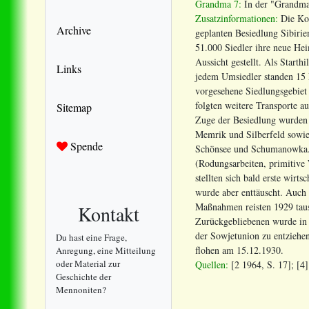
Grandma 7:
In der "Grandma
Zusatzinformationen:
Die Kol
Archive
geplanten Besiedlung Sibiri
51.000 Siedler ihre neue Hei
Aussicht gestellt. Als Starth
Links
jedem Umsiedler standen 15 
vorgesehene Siedlungsgebiet 
folgten weitere Transporte a
Sitemap
Zuge der Besiedlung wurden 
Memrik und Silberfeld sowie
Spende
Schönsee und Schumanowka. D
(Rodungsarbeiten, primitive
stellten sich bald erste wirt
wurde aber enttäuscht. Auch 
Maßnahmen reisten 1929 tause
Kontakt
Zurückgebliebenen wurde in d
der Sowjetunion zu entziehe
Du hast eine Frage,
flohen am 15.12.1930.
Anregung, eine Mitteilung
oder Material zur
Quellen:
[2 1964, S. 17]; [4]
Geschichte der
Mennoniten?