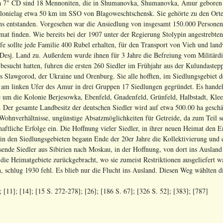
 7" CD sind 18 Mennoniten, die in Shumanovka, Shumanovka, Amur geboren s
onielag etwa 50 km im SSO von Blagoweschtschensk. Sie gehörte zu den Orte
ens entstanden. Vorgesehen war die Ansiedlung von insgesamt 150.000 Personen
mat finden. Wie bereits bei der 1907 unter der Regierung Stolypin angestrebten
ilfe sollte jede Familie 400 Rubel erhalten, für den Transport von Vieh und lan
Desj. Land zu. Außerdem wurde ihnen für 3 Jahre die Befreiung vom Militärdi
besucht hatten, fuhren die ersten 260 Siedler im Frühjahr aus der Kulundaste
us Slawgorod, der Ukraine und Orenburg. Sie alle hofften, im Siedlungsgebiet
am linken Ufer des Amur in drei Gruppen 17 Siedlungen gegründet. Es handel
 um die Kolonie Berjesowka, Ebenfeld, Gnadenfeld, Grünfeld, Halbstadt, Klee
er gesamte Landbesitz der deutschen Siedler wird auf etwa 500.00 ha gesch
 Wohnverhältnisse, ungünstige Absatzmöglichkeiten für Getreide, da zum Teil 
schaftliche Erfolge ein. Die Hoffnung vieler Siedler, in ihrer neuen Heimat den 
in den Siedlungsgebieten begann Ende der 20er Jahre die Kollektivierung und d
nde Siedler aus Sibirien nach Moskau, in der Hoffnung, von dort ins Ausland 
ie Heimatgebiete zurückgebracht, wo sie zumeist Restriktionen ausgeliefert wa
n, schlug 1930 fehl. Es blieb nur die Flucht ins Ausland. Diesen Weg wählten
; [11]; [14]; [15 S. 272-278]; [26]
; [186
S. 67
]; [326 S. 52]
; [383]; [787]