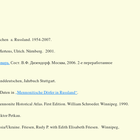
schen a. Russland. 1954-2007.
Mertens, Ulrich. Nürnberg. 2001.
оварь.
Сост. В.Ф. Дизендорф. Москва, 2006. 2-е переработанное
.
anddeutschen, Jahrbuch Stuttgart
 Daten in
„Mennonitische Dörfer in Russland“
.
nnonite Historical Atlas. First Edition. William Schroeder. Winnipeg. 1990.
ktor Petkau.
sia/Ukraine. Friesen, Rudy P. with Edith Elisabeth Friesen. Winnipeg,