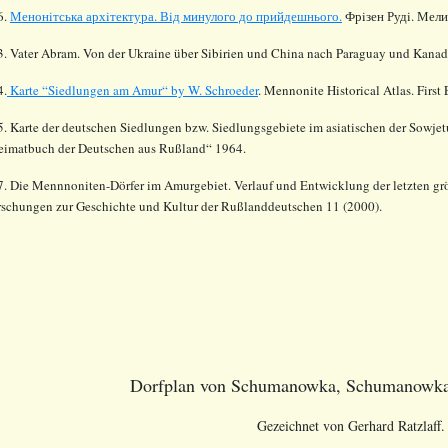
6.
Менонiтська архiтектура. Вiд минулого до прийдешнього.
Фрiзен Рудi. Мелит
3
. Vater Abram. Von der Ukraine über Sibirien und China nach Paraguay und Kanad
4.
Karte “Siedlungen am Amur“ by W. Schroeder
. Mennonite Historical Atlas. Firs
. Karte der deutschen Siedlungen bzw. Siedlungsgebiete im asiatischen der Sowjetu
eimatbuch der Deutschen aus Rußland“ 1964.
7. Die Mennnoniten-Dörfer im Amurgebiet. Verlauf und Entwicklung der letzten gr
rschungen zur Geschichte und Kultur der Rußlanddeutschen 11 (2000).
Dorfplan von Schumanowka, Schumanowka
Gezeichnet von Gerhard Ratzlaff.