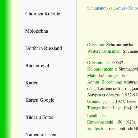
Schumanowka (Amur) Kolon
Chortitza Kolonie
Molotschna
Schumanowka
Ortsname:
Dörfer in Russland
Weitere Ortsnamen:
Shumanov
Ortsnummer:
D0542
Bücherregal
Kolonie (menn.):
Shumanov
Mutterkolonie:
gemischt
Admin. Zuordnung:
Amurgeb
Karten
обл., Тамбовский р-н.
Дал
Амурская область (1932-91
Karten Google
Gründungsjahr:
1927, Dezemb
Topografische Lage:
[94]; [5
Landfläche:
Bilder u Fotos
Einwohnerzahl:
156 (1928), 
Konfession:
mennonitisch/
Namen u Listen