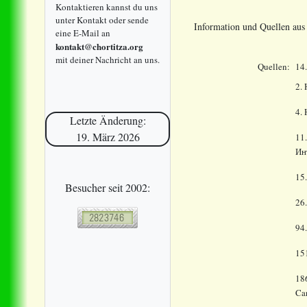
Kontaktieren kannst du uns
unter Kontakt oder sende
Information und Quellen au
eine E-Mail an
kontakt@chortitza.org
mit deiner Nachricht an uns.
Quellen:
14
2.
4.
Letzte Änderung:
19. März 2026
11
Ин
15.
Besucher seit 2002:
26
94
15
186
Ca