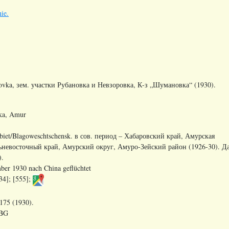
ie.
ka, зем. участки Рубановка и Невзоровка, К-з „Шумановка“ (1930).
ka, Amur
iet/Blagoweschtschensk. в сов. период – Хабаровский край, Амурская
ьневосточный край, Амурский округ, Амуро-Зейский район (1926-30). Д
).
er 1930 nach China geflüchtet
34]
;
[555]
;
175 (1930).
MBG