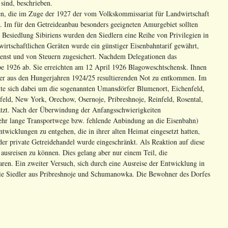
ind, beschrieben.
n, die im Zuge der 1927 der vom Volkskommissariat für Landwirtschaft
. Im für den Getreideanbau besonders geeigneten Amurgebiet sollten
 Besiedlung Sibiriens wurden den Siedlern eine Reihe von Privilegien in
dwirtschaftlichen Geräten wurde ein günstiger Eisenbahntarif gewährt,
enst und von Steuern zugesichert. Nachdem Delegationen das
ppe 1926 ab. Sie erreichten am 12 April 1926 Blagoweschtschensk. Ihnen
 der aus den Hungerjahren 1924/25 resultierenden Not zu entkommen. Im
te sich dabei um die sogenannten Umansdörfer Blumenort, Eichenfeld,
feld, New York, Orechow, Osernoje, Pribreshnoje, Reinfeld, Rosental,
ätzt. Nach der Überwindung der Anfangsschwierigkeiten
sehr lange Transportwege bzw. fehlende Anbindung an die Eisenbahn)
Entwicklungen zu entgehen, die in ihrer alten Heimat eingesetzt hatten,
er private Getreidehandel wurde eingeschränkt. Als Reaktion auf diese
ausreisen zu können. Dies gelang aber nur einem Teil, die
ren. Ein zweiter Versuch, sich durch eine Ausreise der Entwicklung in
 die Siedler aus Pribreshnoje und Schumanowka. Die Bewohner des Dorfes