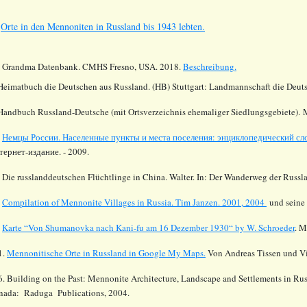
s
Orte in den Mennoniten in Russland bis 1943 lebten.
.
Grandma Datenbank. CMHS Fresno, USA. 2018.
Beschreibung.
 Heimatbuch die Deutschen aus Russland. (HB) Stuttgart: Landmannschaft die Deut
 Handbuch Russland-Deutsche (mit Ortsverzeichnis ehemaliger Siedlungsgebiete). 
.
Немцы России. Населенные пункты и места поселения: энциклопедический сл
тернет-издание. - 2009.
 Die russlanddeutschen Flüchtlinge in China. Walter. In: Der Wanderweg der Russl
.
Compilation of Mennonite Villages in Russia.
Tim Janzen. 2001, 2004
und seine
.
Karte “Von Shumanovka nach Kani-fu am 16 Dezember 1930“ by W. Schroeder
.
Me
1.
Mennonitische Orte in Russland in Google My Maps.
Von Andreas Tissen und Vi
. Building on the Past: Mennonite Architecture, Landscape and Settlements in Rus
nada: Raduga Publications, 2004.