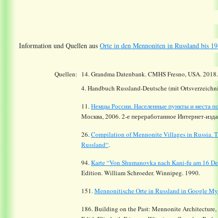
Information und Quellen aus
Orte in den Mennoniten in Russland bis 19
Quellen:
14.
Grandma Datenbank. CMHS Fresno, USA. 2018
4. Handbuch Russland-Deutsche (mit Ortsverzeichni
11.
Немцы России. Населенные пункты и места по
Москва, 2006. 2-е переработанное Интернет-издан
26.
Compilation of Mennonite Villages in Russia.
T
Russland“
.
94.
Karte “Von Shumanovka nach Kani-fu am 16 De
Edition. William Schroeder. Winnipeg. 1990.
151.
Mennonitische Orte in Russland in Google M
186. Building on the Past: Mennonite Architecture,