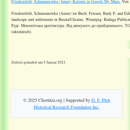
Friedensfeld, Schumanowka (Amur) Kolonie in Google My Maps.
Von A
Friedensfeld, Schumanowka (Amur) im Buch:
Friesen, Rudy P. and Edi
landscape and settlements in Russia/Ukraine. Winnipeg: Raduga Publica
Рудi. Менонiтська архiтектура. Вiд минулого до прийдешнього. 
(ukrainisch)
.
Zuletzt geändert am 5 Januar 2021.
© 2025 Chortitza.org | Supported by
D. F. Plett
Historical Research Foundation Inc.