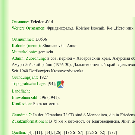
Friedensfeld
Ortsname:
Weitere Ortsnamen:
Фриденсфельд
,
Kolchos Istocnik, К
-
з
„
Источник
“
Ortsnummer:
D0536
Kolonie (menn.):
Shumanovka, Amur
Mutterkolonie:
gemischt
Admin. Zuordnung
:
в сов. период – Хабаровский край, Амурская о
Амуро-Зейский район (1926-30). Дальневосточный край, Дальнево
Seit 1940 Dorfsowjets Krestovozdvizenka.
Gründungsjahr:
1927
Topografische Lage:
[94];
Landfläche:
Einwohnerzahl:
196 (1941).
Konfession:
Братско
-
менн
.
Grandma 7:
In der "Grandma 7" CD sind 6 Mennoniten, die in Frieden
Zusatzinformationen
:
В 75 км к юго-вост. от Благовещенска. Жит. д
Quellen:
[4]; [11]; [14]; [26]
; [186
S. 67
]; [326 S. 52]
; [787]