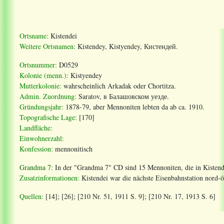
Ortsname:
Kistendei
Weitere Ortsnamen:
Kistendey, Kistyendey, Кистендей.
Ortsnummer:
D0529
Kolonie (menn.):
Kistyendey
Mutterkolonie:
wahrscheinlich Arkadak oder Chortitza.
Admin. Zuordnung:
Saratov, в Балашовском уезде.
Gründungsjahr:
1878-79, aber Mennoniten lebten da ab ca. 1910.
Topografische Lage:
[170]
Landfläche:
Einwohnerzahl:
Konfession:
mennonitisch
Grandma 7:
In der "Grandma 7" CD sind 15 Mennoniten, die in Kistende
Zusatzinformationen:
Kistendei war die nächste Eisenbahnstation nord-ö
Quellen:
[14]; [26]; [210 Nr. 51, 1911 S. 9]; [210 Nr. 17, 1913 S. 6]