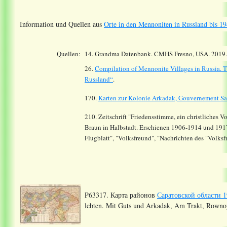
Information und Quellen aus
Orte in den Mennoniten in Russland bis 19
Quellen:
14.
Grandma Datenbank. CMHS Fresno, USA. 2019
26.
Compilation of Mennonite Villages in Russia.
T
Russland“
.
170.
Karten zur Kolonie Arkadak, Gouvernement Sa
210. Zeitschrift "Friedensstimme, ein christliches 
Braun in Halbstadt. Erschienen 1906-1914 und 191
Flugblatt", "Volksfreund", "Nachrichten des "Volks
P63317. Карта районов
Саратовской области 1
lebten. Mit Guts und Arkadak, Am Trakt, Rownopo