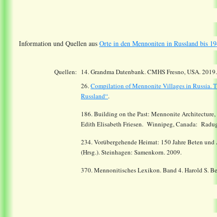
Information und Quellen aus
Orte in den Mennoniten in Russland bis 19
Quellen:
14.
Grandma Datenbank. CMHS Fresno, USA. 2019
26.
Compilation of Mennonite Villages in Russia.
T
Russland“
.
186. Building on the Past: Mennonite Architecture,
Edith Elisabeth Friesen. Winnipeg, Canada: Radug
234. Vorübergehende Heimat: 150 Jahre Beten und A
(Hrsg.). Steinhagen: Samenkorn. 2009.
370. Mennonitisches Lexikon. Band 4. Harold S. Be