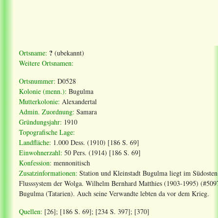
?
Ortsname:
(ubekannt)
Weitere Ortsnamen:
Ortsnummer:
D0528
Kolonie (menn.):
Bugulma
Mutterkolonie:
Alexandertal
Admin. Zuordnung:
Samara
Gründungsjahr:
1910
Topografische Lage:
Landfläche:
1.000 Dess. (1910) [186 S. 69]
Einwohnerzahl:
50 Pers. (1914) [186 S. 69]
Konfession:
mennonitisch
Zusatzinformationen:
Station und Kleinstadt Bugulma liegt im Südoste
Flusssystem der Wolga. Wilhelm Bernhard Matthies (1903-1995) (#50978
Bugulma (Tatarien). Auch seine Verwandte lebten da vor dem Krieg.
Quellen:
[26]; [186 S. 69]; [234 S. 397]; [370]