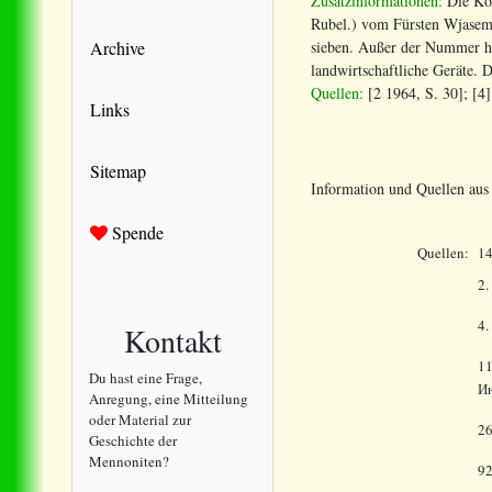
Zusatzinformationen:
Die Kol
Rubel.) vom Fürsten Wjasems
sieben. Außer der Nummer ha
Archive
landwirtschaftliche Geräte.
Quellen:
[2 1964, S. 30]; [4]
Links
Sitemap
Information und Quellen au
Spende
Quellen:
1
2.
4.
Kontakt
1
Du hast eine Frage,
Ин
Anregung, eine Mitteilung
oder Material zur
2
Geschichte der
Mennoniten?
9