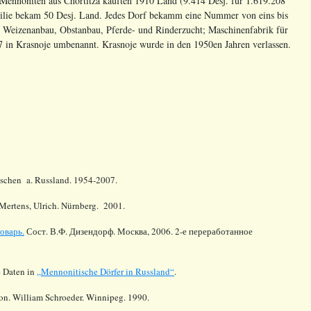
nnoniten aus Chortitza kauften 1910 Land (9.414 Desj. für 1.619.208
milie bekam 50 Desj. Land. Jedes Dorf bekamm eine Nummer von eins bis
 Weizenanbau, Obstanbau, Pferde- und Rinderzucht; Maschinenfabrik für
7 in Krasnoje umbenannt. Krasnoje wurde in den 1950en Jahren verlassen.
tschen a. Russland. 1954-2007.
Mertens, Ulrich. Nürnberg. 2001.
оварь.
Сост. В.Ф. Дизендорф. Москва, 2006. 2-е переработанное
 Daten in
„Mennonitische Dörfer in Russland“
.
tion. William Schroeder. Winnipeg. 1990.