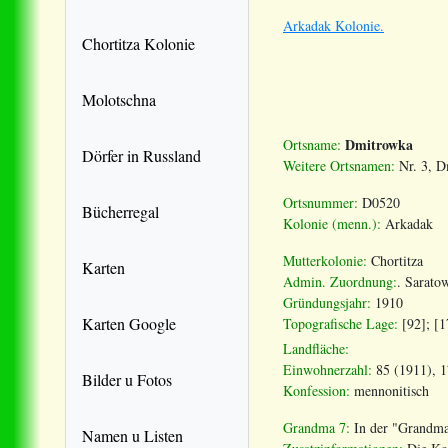
Arkadak Kolonie.
Chortitza Kolonie
Molotschna
Dmitrowka
Ortsname:
Dörfer in Russland
Weitere Ortsnamen:
Nr. 3, D
Ortsnummer:
D0520
Bücherregal
Kolonie (menn.):
Arkadak
Mutterkolonie:
Chortitza
Karten
Admin. Zuordnung:
. Sarato
Gründungsjahr:
1910
Karten Google
Topografische Lage:
[92]; [1
Landfläche:
Einwohnerzahl:
85 (1911), 1
Bilder u Fotos
Konfession:
mennonitisch
Grandma 7:
In der "Grandma
Namen u Listen