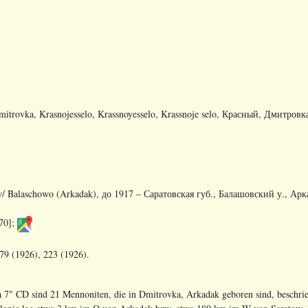
mitrovka, Krasnojesselo, Krassnoyesselo, Krassnoje selo, Красный, Дмитров
w/ Balaschowo (Arkadak),
до
1917 –
Саратовская
губ
.,
Балашовский
у
.,
Арк
70];
79 (1926), 223 (1926).
 7" CD sind 21 Mennoniten, die in Dmitrovka, Arkadak geboren sind, beschri