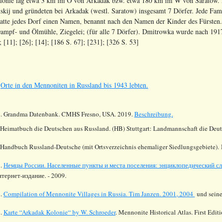
onie lag etwa 3 km im O von Arkadak bzw. etwa 180 km im W von Saratow. Me
kij und gründeten bei Arkadak (westl. Saratow) insgesamt 7 Dörfer. Jede Fa
tte jedes Dorf einen Namen, benannt nach den Namen der Kinder des Fürsten.
 Dampf- und Ölmühle, Ziegelei; (für alle 7 Dörfer). Dmitrowka wurde nach 191
; [11]; [26]; [14]
; [186
S. 67
]
; [231]
; [326 S. 53]
s
Orte in den Mennoniten in Russland bis 1943 lebten.
4.
Grandma Datenbank. CMHS Fresno, USA. 2019.
Beschreibung.
 Heimatbuch die Deutschen aus Russland. (HB) Stuttgart: Landmannschaft die Deu
 Handbuch Russland-Deutsche (mit Ortsverzeichnis ehemaliger Siedlungsgebiete). 
1.
Немцы России. Населенные пункты и места поселения: энциклопедический сл
тернет-издание. - 2009.
6.
Compilation of Mennonite Villages in Russia.
Tim Janzen. 2001, 2004
und seine
2.
Karte “Arkadak Kolonie“ by W. Schroeder
. Mennonite Historical Atlas. First Edi