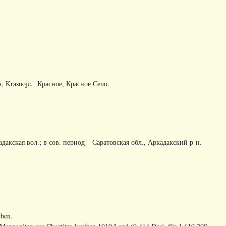
ка, Krasnoje, Красное, Красное Село.
адакская
вол
.;
в
сов
.
период
–
Саратовская
обл
.,
Аркадакский
р
-
н
.
eben.