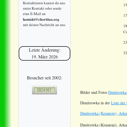
Kontaktieren kannst du uns
1
unter Kontakt oder sende
eine E-Mail an
1
kontakt@chortitza.org
mit deiner Nachricht an uns.
18
Ca
23
Letzte Änderung:
3
19. März 2026
Besucher seit 2002:
Bilder und Fotos
Dmitrowka 
Dimitrowka in der
Liste der
Dmitrowka (Krasnoje), Arka
Dmitrowka (Krasnoje), Ark