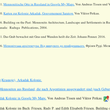
51.
Mennonitische Orte in Russland in Google My Maps.
Von Andreas Tissen und V
70.
Karten zur Kolonie Arkadak, Gouvernement Saratow.
Von Viktor Petkau.
6. Building on the Past: Mennonite Architecture, Landscape and Settlements in Ru
nada: Raduga Publications, 2004.
1. Das Grab bewachst mit Gras und Wunden heilt die Zeit. Johann Penner. 2016.
26.
Менонiтська архiтектура. Вiд минулого до прийдешнього.
Фрiзен Рудi. Мели
(Krasnoje), Arkadak Kolonie.
 Mennoniten aus Russland, die nach Argentinien ausgewandert sind (nach Geburts
dak Kolonie in Google My Maps.
Von Andreas Tissen und Viktor Petkau.
adak Kolonie im Buch:
Friesen, Rudy P. and Edith Elisabeth Friesen. Building o