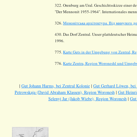
322. Orenburg am Ural. Geschichtsskizze einer d
"Der Mennonit 1955-1964". Internationales menn
326.
Менонiтська архiтектура. Вiд минулого д
430. Das Dorf Zentral. Unser plattdeutscher Hei
1996.
775.
Karte Guts in der Umgebung von Zentral, R
776.
Karte Zentra, Region Woroneshl und Umge
|
Gut Johann Harms, bei Zentral Kolonie
|
Gut Gerhard Löwen, bei 
Petrowskaja (David Abraham Klassen), Region Woronesh
|
Gut Heinri
Selenyj Jar (Jakob Wiebe), Region Woronesh
|
Gut