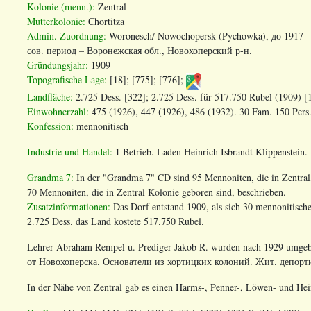
Kolonie (menn.):
Zentral
Mutterkolonie:
Chortitza
Admin. Zuordnung:
Woronesch/ Nowochopersk (Pychowka),
до
1917 –
сов
.
период
–
Воронежская
обл
.,
Новохоперский
р
-
н
.
Gründungsjahr:
1909
Topografische Lage:
[18]; [775]; [776];
Landfläche:
2.725 Dess. [322]; 2.725 Dess. für 517.750 Rubel (1909) [
Einwohnerzahl:
475 (1926), 447 (1926), 486 (1932). 30 Fam. 150 Pers.
Konfession:
mennonitisch
Industrie und Handel:
1 Betrieb. Laden Heinrich Isbrandt Klippenstein.
Grandma 7:
In der "Grandma 7" CD sind 95 Mennoniten, die in Zentral
70 Mennoniten, die in Zentral Kolonie geboren sind, beschrieben.
Zusatzinformationen:
Das Dorf entstand 1909, als sich 30 mennonitische
2.725 Dess. das Land kostete 517.750 Rubel.
Lehrer Abraham Rempel u. Prediger Jakob R. wurden nach 1929 umgeb
от
Новохоперска
.
Основатели из хортицких колоний. Жит. депорт
In der Nähe von Zentral gab es einen Harms-, Penner-, Löwen- und Hein