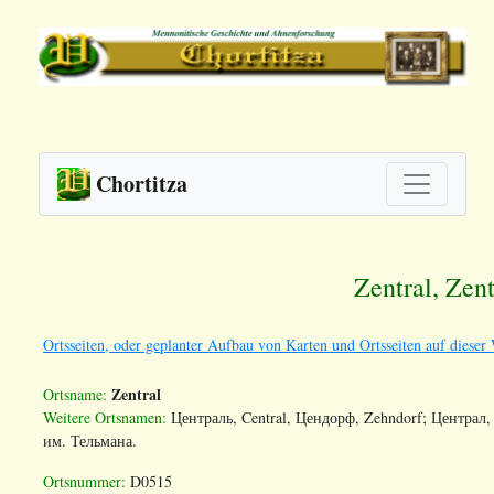
Chortitza
Zentral, Zen
Ortsseiten, oder geplanter Aufbau von Karten und Ortsseiten auf dieser 
Zentral
Ortsname:
Weitere Ortsnamen:
Ц
ентраль
, Central, Цендорф, Zehndorf; Ц
ентрал
,
им.
Тельмана
.
Ortsnummer:
D0515