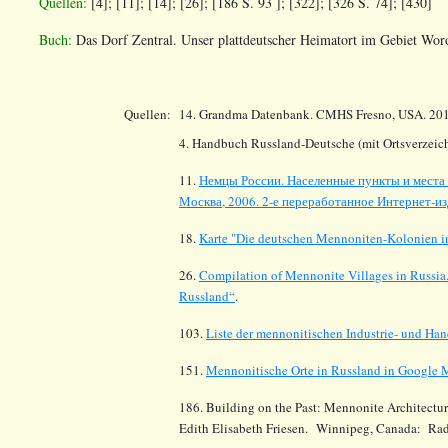
Quellen
:
[4]; [11]; [14]
; [26]; [186 S. 93 ]; [322]; [326 S. 74]; [430]
Buch:
Das Dorf Zentral. Unser plattdeutscher Heimatort im Gebiet Wor
Quellen:
14.
Grandma Datenbank. CMHS Fresno, USA. 20
4. Handbuch Russland-Deutsche (mit Ortsverzeich
11.
Немцы России. Населенные пункты и места 
Москва, 2006. 2-е переработанное Интернет-изд
18.
Karte "Die deutschen Mennoniten-Kolonien i
26.
Compilation of Mennonite Villages in Russia
Russland“
.
103.
Liste der mennonitischen Industrie- und Ha
151.
Mennonitische Orte in Russland in Google
186. Building on the Past: Mennonite Architectur
Edith Elisabeth Friesen. Winnipeg, Canada: Rad