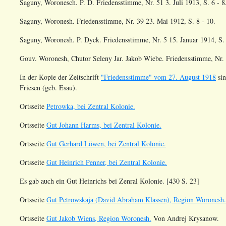
Saguny, Woronesch. P. D. Friedensstimme, Nr. 51 3. Juli 1913, S. 6 - 8
Saguny, Woronesh. Friedensstimme, Nr. 39 23. Mai 1912, S. 8 - 10.
Saguny, Woronesh. P. Dyck. Friedensstimme, Nr. 5 15. Januar 1914, S. 
Gouv. Woronesh, Chutor Seleny Jar. Jakob Wiebe. Friedensstimme, Nr. 5
In der Kopie der Zeitschrift
"Friedensstimme" vom 27. August 1918
sin
Friesen (geb. Esau).
Ortsseite
Petrowka, bei Zentral Kolonie.
Ortsseite
Gut Johann Harms, bei Zentral Kolonie.
Ortsseite
Gut Gerhard Löwen, bei Zentral Kolonie.
Ortsseite
Gut Heinrich Penner, bei Zentral Kolonie.
Es gab auch ein Gut Heinrichs bei Zenral Kolonie.
[430 S. 23]
Ortsseite
Gut Petrowskaja (David Abraham Klassen), Region Woronesh.
Ortsseite
Gut Jakob Wiens, Region Woronesh.
Von Andrej Krysanow.