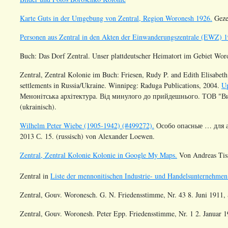
Karte Guts in der Umgebung von Zentral, Region Woronesh 1926.
Gezei
Personen aus Zentral in den Akten der Einwanderungszentrale (EWZ) 
Buch: Das Dorf Zentral. Unser plattdeutscher Heimatort im Gebiet Wor
Zentral, Zentral Kolonie im Buch:
Friesen, Rudy P. and Edith Elisabeth
settlements in Russia/Ukraine. Winnipeg: Raduga Publications, 2004.
Up
Менонiтська архiтектура. Вiд минулого до прийдешнього. ТОВ "В
(ukrainisch)
.
Wilhelm Peter Wiebe (1905-1942) (#499272).
Особо опасные … для а
2013 С. 15. (russisch) von Alexander Loewen.
Zentral, Zentral Kolonie Kolonie in Google My Maps.
Von Andreas Tis
Zentral
in
Liste der mennonitischen Industrie- und Handelsunternehmen
Zentral, Gouv. Woronesch. G. N. Friedensstimme, Nr. 43 8. Juni 1911, S
Zentral, Gouv. Woronesh. Peter Epp. Friedensstimme, Nr. 1 2. Januar 19