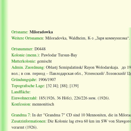
Miloradowka
Ortsname:
Weitere Ortsnamen:
Miloradovka, Waldheim, К-з „Заря коммунизма“.
Ortsnummer:
D0448
Kolonie (menn.):
Pawlodar Tursun-Bay
Mutterkolonie:
gemischt
Admin. Zuordnung:
Oblastj Semipalatinsk/ Rayon Wolodarskaja. до 
вол.; в сов. период – Павлодарская обл., Успенский/ Лозовский/
Gründungsjahr:
1906/1907
Topografische Lage:
[32 J4]; [88]; [139]
Landfläche:
Einwohnerzahl:
185(1926, 36 Höfe), 226/226 нем. (1926).
Konfession:
mennonitisch
Grandma 7:
In der "Grandma 7" CD sind 10 Mennoniten, die in Milorad
Zusatzinformationen:
Die Kolonie lag etwa 60 km im SW von Slawgorod
verarmt (1926).