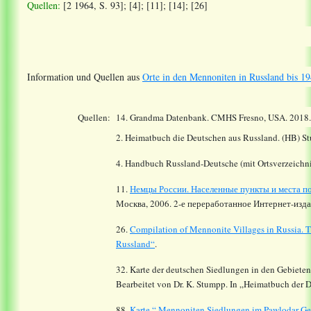
Quellen:
[2 1964, S. 93]; [4]; [11]; [14]; [26]
Information und Quellen aus
Orte in den Mennoniten in Russland bis 19
Quellen:
14.
Grandma Datenbank. CMHS Fresno, USA. 2018
2. Heimatbuch die Deutschen aus Russland. (HB) St
4. Handbuch Russland-Deutsche (mit Ortsverzeichni
11.
Немцы России. Населенные пункты и места по
Москва, 2006. 2-е переработанное Интернет-издан
26.
Compilation of Mennonite Villages in Russia.
T
Russland“
.
32. Karte der deutschen Siedlungen in den Gebiete
Bearbeitet von Dr. K. Stumpp. In „Heimatbuch der 
88.
Karte “ Mennoniten Siedlungen im Pawlodar Ge