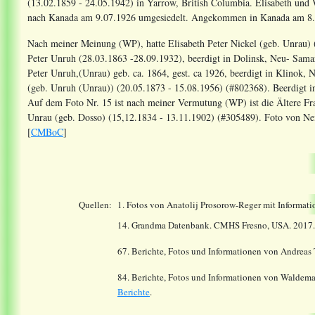
(13.02.1859 - 24.05.1942) in Yarrow, British Columbia. Elisabeth und
nach Kanada am 9.07.1926 umgesiedelt. Angekommen in Kanada am 8.
Nach meiner Meinung (WP), hatte Elisabeth Peter Nickel (geb. Unrau) 
Peter Unruh (28.03.1863 -28.09.1932), beerdigt in Dolinsk, Neu- Samar
Peter Unruh,(Unrau) geb. ca. 1864, gest. ca 1926, beerdigt in Klinok,
(geb. Unruh (Unrau)) (20.05.1873 - 15.08.1956) (#802368). Beerdigt i
Auf dem Foto Nr. 15 ist nach meiner Vermutung (WP) ist die Ältere Fr
Unrau (geb. Dosso) (15,12.1834 - 13.11.1902) (#305489). Foto von Neil
[
CMBoC
]
Quellen:
1. Fotos von Anatolij Prosorow-Reger mit Informat
14.
Grandma Datenbank. CMHS Fresno, USA. 2017
67. Berichte, Fotos und Informationen von Andreas T
84. Berichte, Fotos und Informationen von Waldemar
Berichte
.