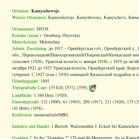
Kamyschewoje
Ortsname:
Weitere Ortsnamen:
Kameschewoje, Kamyshovoye, Kamyschevo, К
амы
Ortsnummer:
D0338
Kolonie (menn.):
Orenburg (Deyevka)
Mutterkolonie:
Molotschna
Admin. Zuordnung
:
до 1917 – Оренбургская губ., Оренбургский у.,
обл., Переволоцкий/Новосергиевский/Покровский/Кичкасский нем.
сельсовет (1926). Уранская волость (с января 1918), с 1919 до ок
октября 1921 до 1925 Уранская волость, Оренбургский край, Кирг
губерния. С 1927 (или с 1930) немецкий Кичкасский подрайон в с
Gründungsjahr:
1895
Topografische Lage:
[33 E4]; [531]; [559];
Landfläche:
1.160 Dess. (1920).
Einwohnerzahl:
132 (1900), 61 (1903), 289 (1917), 211 (1920), 175 (2
(41 Höfe) (1976).
Konfession:
mennonitisch/MBG
Industrie und Handel:
1 Betrieb. Walzenmühle J. Eckert bei Kameschew
Grandma 7:
In der "Grandma 7" CD sind 46 Mennoniten, die in Kamysh