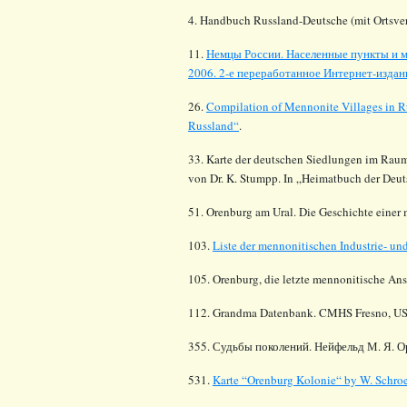
4. Handbuch Russland-Deutsche (mit Ortsver
11.
Немцы России. Населенные пункты и м
2006. 2-е переработанное Интернет-издани
26.
Compilation of Mennonite Villages in R
Russland“
.
33. Karte der deutschen Siedlungen im Rau
von Dr. K. Stumpp. In „Heimatbuch der Deu
51. Orenburg am Ural. Die Geschichte einer 
103.
Liste der mennonitischen Industrie- u
105. Orenburg, die letzte mennonitische Ans
112.
Grandma Datenbank. CMHS Fresno, US
355.
Судьбы поколений. Нейфельд М. Я. Ор
531.
Karte “Orenburg Kolonie“ by W. Schro