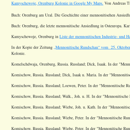
Kamyschewoje, Orenburg Kolonie in Google My Maps.
Von Andreas Ti
Buch: Orenburg am Ural. Die Geschichte einer mennonitisehen Ansiedlu
Buch: Orenburg, die letzte mennonitische Ansiedlung in Osteuropa. Kar
Kamyschewoje,
Orenburg
in
Liste der mennonitischen Industrie- und 
In der Kopie der Zeitung
„Mennonitische Rundschau“ vom 25. Oktobe
Kolonie.
Komelschdwaja, Orenburg, Russia. Russland; Dick, Isaak
. In der "Men
Komischow, Russia. Russland; Dick, Isaak u. Maria
. In der "Mennonit
Komischow, Russia. Russland; Loewen, Peter
. In der "Mennonitische 
Komischow, Russia. Russland; Walk., Joh. u. H
. In der "Mennonitisch
Komischow, Russia. Russland; Wiebe, Joh. u. Kath
. In der "Mennoniti
Komischow, Russia. Russland; Wiebe, Peter
. In der "Mennonitische R
Komischow, Russia. Russland; Wiebe, Peter
. In der "Mennonitische R