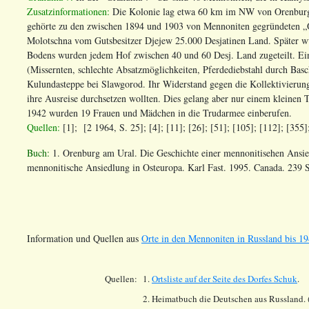
Zusatzinformationen:
Die Kolonie lag etwa 60 km im NW von Orenburg. 
gehörte zu den zwischen 1894 und 1903 von Mennoniten gegründeten „
Molotschna vom Gutsbesitzer Djejew 25.000 Desjatinen Land. Später wu
Bodens wurden jedem Hof zwischen 40 und 60 Desj. Land zugeteilt. Ein 
(Missernten, schlechte Absatzmöglichkeiten, Pferdediebstahl durch Basc
Kulundasteppe bei Slawgorod. Ihr Widerstand gegen die Kollektivierun
ihre Ausreise durchsetzen wollten. Dies gelang aber nur einem kleine
1942 wurden 19 Frauen und Mädchen in die Trudarmee einberufen.
Quellen:
[1]; [2 1964, S. 25]; [4]; [11]; [26]; [51]; [105]; [112]; [355]
Buch:
1. Orenburg am Ural. Die Geschichte einer mennonitisehen Ansie
mennonitische Ansiedlung in Osteuropa. Karl Fast. 1995. Canada. 239 
Information und Quellen aus
Orte in den Mennoniten in Russland bis 19
Quellen:
1.
Ortsliste auf der Seite des Dorfes
Schuk
.
2. Heimatbuch die Deutschen aus Russland. 