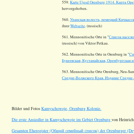
559.
Karte Ujesd Orenburg 1914. Карта Оре
hervorgehoben.
560.
Уранская волость, немецкий Кичкасс
ihrer
Webseite
. (russisch)
561. Mennonitische Orte in "
Список населе
(russisch) von Viktor Petkau.
562. Mennonitische Orte in Orenburg in "
Cп
Букеевская, Кустанайская, Оренбургская и
563. Mennonitische Orte Orenburg, Neu-Sam
Средне-Волжского Края. Издание Средне-
Bilder und Fotos
Kamyschowoje, Orenburg Kolonie.
Die erste Ansiedler in Kamyschewoje im Gebiet Orenburg
von Heinrich
Gesamten Eheregister (Общий семейный список) der Orenburger (De