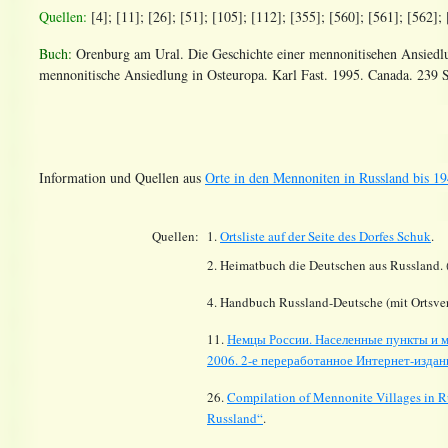
Quellen
:
[4]; [11]; [26]; [51]; [105]; [112]
; [355]; [560]; [561]; [562]; 
Buch:
Orenburg am Ural. Die Geschichte einer mennonitisehen Ansiedlu
mennonitische Ansiedlung in Osteuropa. Karl Fast. 1995. Canada. 239 
Information und Quellen aus
Orte in den Mennoniten in Russland bis 19
Quellen:
1.
Ortsliste auf der Seite des Dorfes
Schuk
.
2. Heimatbuch die Deutschen aus Russland. 
4. Handbuch Russland-Deutsche (mit Ortsver
11.
Немцы России. Населенные пункты и м
2006. 2-е переработанное Интернет-издани
26.
Compilation of Mennonite Villages in R
Russland“
.