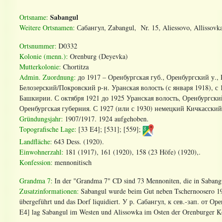
Sabangul
Ortsname:
Weitere Ortsnamen:
С
абангул
, Zabangul, Nr. 15, Aliessovo, Allissovk
Ortsnummer:
D0332
Kolonie (menn.):
Orenburg (Deyevka)
Mutterkolonie:
Chortitza
Admin. Zuordnung
:
до 1917 – Оренбургская губ., Оренбургский у., 
Белозерский/Покровский р-н. Уранская волость (с января 1918), с
Башкирии. С октября 1921 до 1925 Уранская волость, Оренбургски
Оренбургская губерния. С 1927 (или с 1930) немецкий Кичкасский
Gründungsjahr:
1907/1917. 1924 aufgehoben.
Topografische Lage:
[33 E4]; [531]; [559];
Landfläche:
643 Dess. (1920).
Einwohnerzahl:
181 (1917), 161 (1920), 158 (23 Höfe) (1920),.
Konfession:
mennonitisch
Grandma 7:
In der "Grandma 7" CD sind 73 Mennoniten, die in Sabangu
Zusatzinformationen:
Sabangul wurde beim Gut neben Tschernoosero 19
übergeführt und das Dorf liquidiert.
У р. Сабангул, к сев.-зап. от 
E4] lag Sabangul im Westen und Alissowka im Osten der Orenburger K