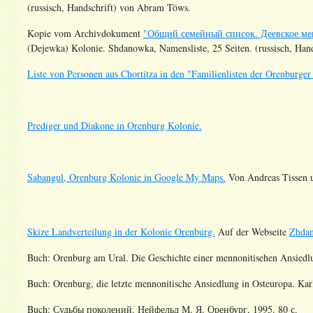
(russisch, Handschrift) von Abram Töws.
Kopie vom Archivdokument
"Общий семейный список. Деевское ме
(Dejewka) Kolonie. Shdanowka, Namensliste, 25 Seiten. (russisch, Ha
Liste von Personen aus Chortitza in den "Familienlisten der Orenburge
Prediger und Diakone in Orenburg Kolonie.
Sabangul, Orenburg Kolonie in Google My Maps.
Von Andreas Tissen 
Skize Landverteilung in der Kolonie Orenburg.
Auf der Webseite
Zhda
Buch: Orenburg am Ural. Die Geschichte einer mennonitisehen Ansiedlu
Buch: Orenburg, die letzte mennonitische Ansiedlung in Osteuropa. Kar
Buch:
Судьбы поколений. Нейфельд М. Я. Оренбург, 1995. 80 с.