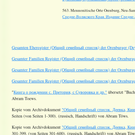
563. Mennonitische Orte Orenburg, Neu-Sam
Средне-Волжского Края. Издание Средне-
Gesamten Eheregister (Общий семейный список) der Orenburger (De
Gesamter Familien Register (Общий семейный список) der Orenburge
Gesamter Familien Register (Общий семейный список) der Orenburge
Gesamter Familien Register (Общий семейный список) der Orenburger
"
Книга о рождении с. Претория, с Суворовка и др."
übersetzt "Buch
Abram Toews.
Kopie vom Archivdokument
"Общий семейный список. Деевка, Книг
Seiten (von Seiten 1-300). (russisch, Handschrift) von Abram Töws.
Kopie vom Archivdokument
"Общий семейный список. Деевка, Книг
301-399, (von Seiten 301-600). (russisch, Handschrift) von Abram Töw