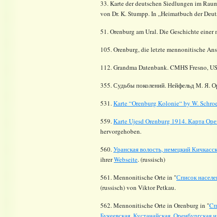
33. Karte der deutschen Siedlungen im Rau
von Dr. K. Stumpp. In „Heimatbuch der Deu
51. Orenburg am Ural. Die Geschichte einer 
105. Orenburg, die letzte mennonitische Ans
112.
Grandma Datenbank. CMHS Fresno, US
355.
Судьбы поколений. Нейфельд М. Я. Ор
531.
Karte “Orenburg Kolonie“ by W. Schro
559.
Karte Ujesd Orenburg 1914. Карта Оре
hervorgehoben.
560.
Уранская волость, немецкий Кичкасс
ihrer
Webseite
. (russisch)
561. Mennonitische Orte in "
Список населе
(russisch) von Viktor Petkau.
562. Mennonitische Orte in Orenburg in "
Cп
Букеевская, Кустанайская, Оренбургская и