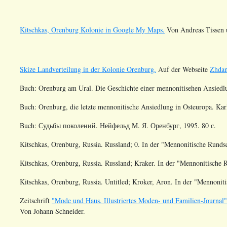
Kitschkas, Orenburg Kolonie in Google My Maps.
Von Andreas Tissen 
Skize Landverteilung in der Kolonie Orenburg.
Auf der Webseite
Zhda
Buch: Orenburg am Ural. Die Geschichte einer mennonitisehen Ansiedlu
Buch: Orenburg, die letzte mennonitische Ansiedlung in Osteuropa. Kar
Buch:
Судьбы поколений. Нейфельд М. Я. Оренбург, 1995. 80 с.
Kitschkas, Orenburg, Russia. Russland; 0
. In der "Mennonitische Rund
Kitschkas, Orenburg, Russia. Russland; Kraker
. In der "Mennonitische
Kitschkas, Orenburg, Russia. Untitled; Kroker, Aron
. In der "Mennoni
Zeitschrift
"Mode und Haus. Illustriertes Moden- und Familien-Journal"
Von Johann Schneider.