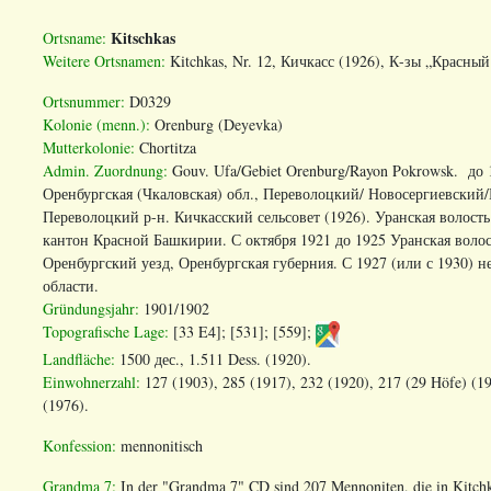
Kitschkas
Ortsname:
Weitere Ortsnamen:
Kitchkas, Nr. 12, Кичкасс (1926), К-зы „Красный
Ortsnummer:
D0329
Kolonie (menn.):
Orenburg (Deyevka)
Mutterkolonie:
Chortitza
Admin. Zuordnung:
Gouv. Ufa/Gebiet Orenburg/Rayon Pokrowsk. до
Оренбургская
(
Чкаловская
)
обл
.,
Переволоцкий
/
Новосергиевский
/
Переволоцкий
р
-
н
. Кичкасский сельсовет (1926). Уранская волость
кантон Красной Башкирии. С октября 1921 до 1925 Уранская волос
Оренбургский уезд, Оренбургская губерния. С 1927 (или с 1930) 
области.
Gründungsjahr:
1901/1902
Topografische Lage:
[33 E4]; [531]; [559];
Landfläche:
1500 дес., 1.511 Dess. (1920).
Einwohnerzahl:
127 (1903), 285 (1917), 232 (1920), 217 (29 Höfe) (19
(1976).
Konfession:
mennonitisch
Grandma 7:
In der "Grandma 7" CD sind 207 Mennoniten, die in Kitchk