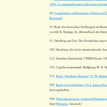
2006. 2-е переработанное Интернет-издани
26.
Compilation of Mennonite Villages in R
Russland“
.
33. Karte der deutschen Siedlungen im Rau
von Dr. K. Stumpp. In „Heimatbuch der Deu
51. Orenburg am Ural. Die Geschichte einer 
105. Orenburg, die letzte mennonitische Ans
112.
Grandma Datenbank. CMHS Fresno, US
355.
Судьбы поколений. Нейфельд М. Я. Ор
531.
Karte “Orenburg Kolonie“ by W. Schro
559.
Karte Ujesd Orenburg 1914. Карта Оре
hervorgehoben.
560.
Уранская волость, немецкий Кичкасс
ihrer
Webseite
. (russisch)