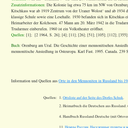
Zusatzinformationen:
Die Kolonie lag etwa 75 km im NW von Orenburg.
Kitschkass war ab 1919 Zentrum von der Uraner Wolost‘ und ab 1934 de
klassige Schule sowie eine Lesehalle. 1930 befanden sich in Kitschkas e
Heimarbeiter der Kolchosen. 47 Mann am 20. März 1942 in die Truda
Trudarmee einberufen. 1960 ist ein Volkstheater eröffnet.
Quellen:
[1]; [2 1964, S. 26]; [4]; [11]; [26]; [51]; [105]; [112]; [355]
Buch:
Orenburg am Ural. Die Geschichte einer mennonitisehen Ansiedlu
mennonitische Ansiedlung in Osteuropa. Karl Fast. 1995. Canada. 239 
Information und Quellen aus
Orte in den Mennoniten in Russland bis 19
Quellen:
1.
Ortsliste auf der Seite des Dorfes
Schuk
.
2. Heimatbuch die Deutschen aus Russland. 
4. Handbuch Russland-Deutsche (mit Ortsver
11.
Немцы России. Населенные пункты и м