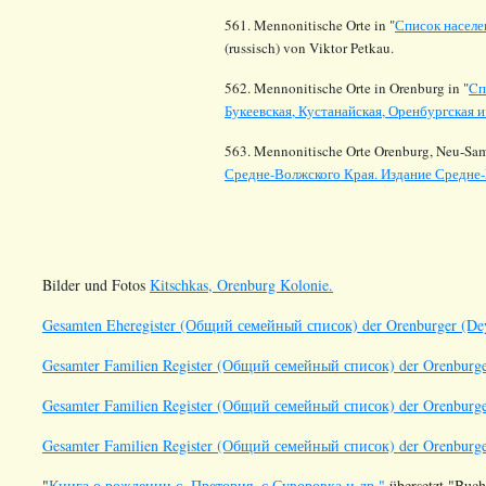
561. Mennonitische Orte in "
Список населе
(russisch) von Viktor Petkau.
562. Mennonitische Orte in Orenburg in "
Cп
Букеевская, Кустанайская, Оренбургская и
563. Mennonitische Orte Orenburg, Neu-Sam
Средне-Волжского Края. Издание Средне-
Bilder und Fotos
Kitschkas, Orenburg Kolonie.
Gesamten Eheregister (Общий семейный список) der Orenburger (De
Gesamter Familien Register (Общий семейный список) der Orenburge
Gesamter Familien Register (Общий семейный список) der Orenburge
Gesamter Familien Register (Общий семейный список) der Orenburger
"
Книга о рождении с. Претория, с Суворовка и др."
übersetzt "Buch