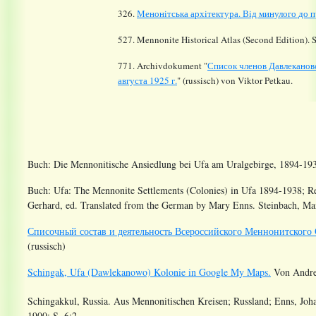
326.
Менонiтська архiтектура. Вiд минулого до 
527. Mennonite Historical Atlas (Second Edition). 
771. Archivdokument "
Список членов Давлекановс
августа 1925 г.
" (russisch) von Viktor Petkau.
Buch: Die Mennonitische Ansiedlung bei Ufa am Uralgebirge, 1894-193
Buch: Ufa: The Mennonite Settlements (Colonies) in Ufa 1894-1938; R
Gerhard, ed. Translated from the German by Mary Enns. Steinbach, Ma
Списочный состав и деятельность Всероссийского Меннонитского 
(russisch)
Schingak, Ufa (Dawlekanowo) Kolonie in Google My Maps.
Von Andrea
Schingakkul, Russia. Aus Mennonitischen Kreisen; Russland; Enns, Joh
1900; S. 6:2.