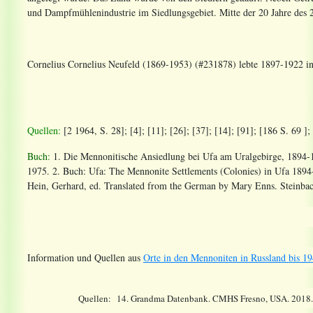
und Dampfmühlenindustrie im Siedlungsgebiet. Mitte der 20 Jahre des 2
Cornelius Cornelius Neufeld (1869-1953) (#231878) lebte 1897-1922 i
Quellen:
[2 1964, S. 28]; [4]; [11]; [26]; [37]; [14]
; [91]; [186
S. 69
];
Buch:
1. Die Mennonitische Ansiedlung bei Ufa am Uralgebirge, 1894-
1975. 2. Buch: Ufa: The Mennonite Settlements (Colonies) in Ufa 1894
Hein, Gerhard, ed. Translated from the German by Mary Enns. Steinba
Information und Quellen aus
Orte in den Mennoniten in Russland bis 19
Quellen:
14.
Grandma Datenbank. CMHS Fresno, USA. 2018