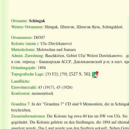
Schingak
Ortsname:
Weitere Ortsnamen:
Shingak,
Шингак
,
Шингак
-
Куль
, Schingakkul.
Ortsnummer:
D0307
Kolonie (menn.):
Ufa (Davlekanovo)
Mutterkolonie:
Molotschna und Samara
Admin. Zuordnung:
Baschkirien, Gebiet Ufa/ Wolost Dawlekanowo. д
в
сов
.
период
–
Башкирская
АССР
,
Давлекановский
р
-
н
;
в
наст
.
вр
Gründungsjahr:
1894
Topografische Lage:
[33 F2]; [79];
;
[527 S. 56]
Landfläche:
Einwohnerzahl:
43 (1917), 43 (1926)
Konfession:
mennonitisch
Grandma 7:
In der "Grandma 7" CD sind 9 Mennoniten, die in Schingak
beschrieben.
Zusatzinformationen:
Die Kolonie lag etwa 60 km im SW von Ufa. Sie
gegründet. Die Kolonie gehörte zu den Siedlungen, die 1894 auf ehema
angelegt wurde. Das Land wurde von den Siedlern gekauft. Neben Getr