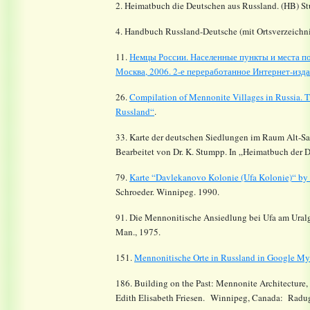
2. Heimatbuch die Deutschen aus Russland. (HB) St
4. Handbuch Russland-Deutsche (mit Ortsverzeichni
11.
Немцы России. Населенные пункты и места по
Москва, 2006. 2-е переработанное Интернет-издан
26.
Compilation of Mennonite Villages in Russia.
T
Russland“
.
33. Karte der deutschen Siedlungen im Raum Alt-S
Bearbeitet von Dr. K. Stumpp. In „Heimatbuch der 
79.
Karte “Davlekanovo Kolonie (Ufa Kolonie)“ by
Schroeder. Winnipeg. 1990.
91. Die Mennonitische Ansiedlung bei Ufa am Uralg
Man., 1975.
151.
Mennonitische Orte in Russland in Google M
186. Building on the Past: Mennonite Architecture,
Edith Elisabeth Friesen. Winnipeg, Canada: Radug