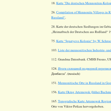
18.
Karte "Die deutschen Mennoniten-Koloni
26.
Compilation of Mennonite Villages in R
Russland“
.
28. Karte der deutschen Siedlungen im Gebiet
„Heimatbuch der Deutschen aus Rußland“ 1
75.
Karte “Ignatyevo Kolonie“ by W. Schroe
103.
Liste der mennonitischen Industrie- u
112.
Grandma Datenbank. CMHS Fresno, US
124.
Итоги сплошной подворной переписи Д
Донбасса
". (russisch)
151.
Mennonitische Orte in Russland in Go
156.
Karte Okrug Artemowsk (früher Bachmu
165.
Topografische Karte Artemowsk Regio
Orte von Viktor Petkau hervorgehoben.