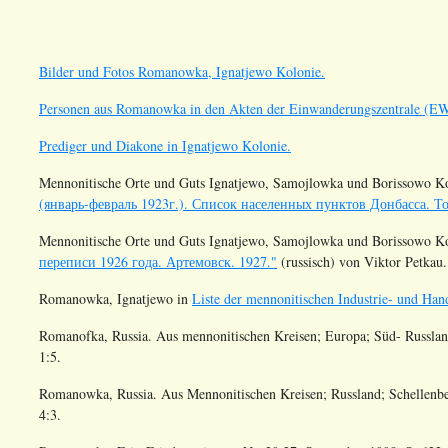
Bilder und Fotos Romanowka, Ignatjewo Kolonie.
Personen aus Romanowka in den Akten der Einwanderungszentrale (E
Prediger und Diakone in Ignatjewo Kolonie.
Mennonitische Orte und Guts Ignatjewo, Samojlowka und Borissowo K
(январь-февраль 1923г.). Список населенных пунктов Донбасса. То
Mennonitische Orte und Guts Ignatjewo, Samojlowka und Borissowo K
переписи 1926 года. Артемовск. 1927."
(russisch) von Viktor Petkau.
Romanowka,
Ignatjewo
in
Liste der mennonitischen Industrie- und Ha
Romanofka, Russia. Aus mennonitischen Kreisen; Europa; Süd- Russlan
1:5.
Romanowka, Russia. Aus Mennonitischen Kreisen; Russland; Schellenbe
4:3.