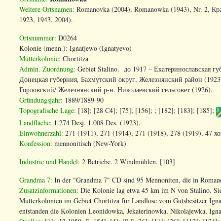
Weitere Ortsnamen:
Romanovka (2004), Romanowka (1943), Nr. 2, Кр
1923, 1943, 2004).
Ortsnummer:
D0264
Kolonie (menn.): Ignatjewo (Ignatyevo)
Mutterkolonie:
Chortitza
Admin. Zuordnung:
Gebiet Stalino.
до 1917 – Екатеринославская губ
Донецкая губерния, Бахмутский округ, Железнянский район (1923
Горловский/ Железнянский р-н. Николаевский сельсовет (1926).
Gr
ü
ndungsjahr
:
1889/1889-90
Topografische
Lage
:
[18]; [28
C
4]; [75]; [156];
; [182]; [183]; [185];
Landfl
ä
che
:
1.274
Desj
. 1.008
Des
.
(1923).
Einwohnerzahl:
271 (1911), 271 (1914), 271 (1918), 278 (1919), 47 хо
Konfession:
mennonitisch (New-York)
Industrie und Handel:
2 Betriebe. 2 Windmühlen. [103]
Grandma 7:
In der "Grandma 7" CD sind 95 Mennoniten, die in Romano
Zusatzinformationen:
Die Kolonie lag etwa 45 km im N von Stalino. Si
Mutterkolonien im Gebiet Chortitza für Landlose vom Gutsbesitzer Ign
entstanden die Kolonien Leonidowka, Jekaterinowka, Nikolajewka, Ig