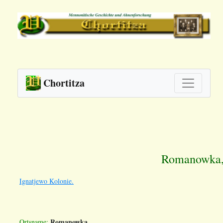
Chortitza
Romanowka, 
Ignatjewo Kolonie.
Romanowka
Ortsname: