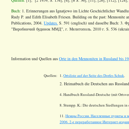
Quellen:
[1]; [2 1959, S. 154]; [4]; [8 S. 36]; [11]; [26]; [112]; [124]
Buch:
1. Erinnerungen aus Ignatjewo im Lichte Geschichtlicher Wandlun
Rudy P. and Edith Elisabeth Friesen. Building on the past: Mennonite a
Publications, 2004.
Updates.
S. 591 (englisch) und dasselbe Buch: 3.
"Виробничий будинок ММД", г. Мелитополь. 2010 г. S. 536 (ukrain
Information und Quellen aus
Orte in den Mennoniten in Russland bis 19
Quellen:
1.
Ortsliste auf der Seite des Dorfes
Schuk
.
2. Heimatbuch die Deutschen aus Russland
4. Handbuch Russland-Deutsche (mit Ortsver
8. Stumpp. K.: Die deutschen Siedlungen i
11.
Немцы России. Населенные пункты и м
2006. 2-е переработанное Интернет-издани