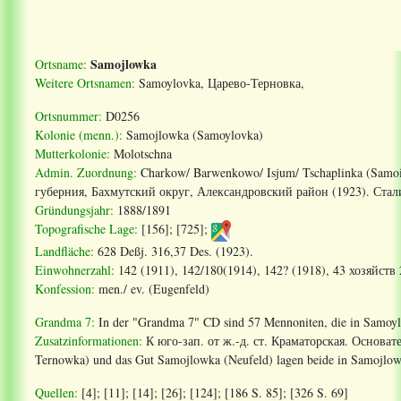
Samojlowka
Ortsname:
Weitere Ortsnamen:
Samoylovka,
Царево
-
Терновка
,
Ortsnummer:
D0256
Kolonie (menn.):
Samojlowka (Samoylovka)
Mutterkolonie:
Molotschna
Admin. Zuordnung:
Charkow/ Barwenkowo/ Isjum/ Tschaplinka (Samo
губерния, Бахмутский округ, Александровский район (1923).
Стал
Gründungsjahr:
1888/1891
Topografische Lage:
[156]; [725];
Landfläche:
628 Deßj. 316,37 Des. (1923).
Einwohnerzahl:
142 (1911), 142/180(1914), 142? (1918), 43 хозяйств
Konfession:
men./ ev. (Eugenfeld)
Grandma 7:
In der "Grandma 7" CD sind 57 Mennoniten, die in Samoyl
Zusatzinformationen
:
К юго-зап. от ж.-д. ст. Краматорская. Основа
Ternowka) und das Gut Samojlowka (Neufeld) lagen beide in Samojlowka
Quellen:
[4]; [11]; [14]; [26]
; [124]; [186 S. 85]; [326 S. 69]