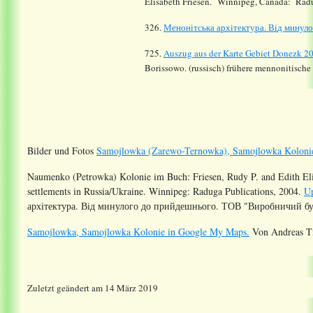
Elisabeth Friesen. Winnipeg, Canada: Radu
326.
Менон
i
тська арх
i
тектура. В
i
д минуло
725.
Auszug aus der Karte Gebiet Donezk 2
Borissowo. (russisch) frühere mennonitisch
Bilder und Fotos
Samojlowka (Zarewo-Ternowka), Samojlowka Koloni
Naumenko (Petrowka) Kolonie im Buch:
Friesen, Rudy P. and Edith Eli
settlements in Russia/Ukraine. Winnipeg: Raduga Publications, 2004.
Up
архiтектура. Вiд минулого до прийдешнього. ТОВ "Виробничий буд
Samojlowka, Samojlowka Kolonie in Google My Maps.
Von Andreas Ti
Zuletzt geändert am 14 März 2019