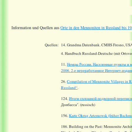
Information und Quellen aus
Orte in den Mennoniten in Russland bis 19
Quellen:
14.
Grandma Datenbank. CMHS Fresno, USA
4. Handbuch Russland-Deutsche (mit Ortsver
11.
Немцы России. Населенные пункты и м
2006. 2-е переработанное Интернет-издани
26.
Compilation of Mennonite Villages in R
Russland“
.
124.
Итоги сплошной подворной переписи Д
Донбасса
". (russisch)
156.
Karte Okrug Artemowsk (früher Bachmu
186. Building on the Past: Mennonite Archit