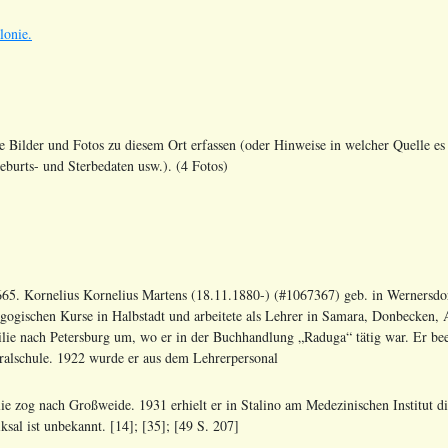
lonie.
le Bilder und Fotos zu diesem Ort erfassen (oder Hinweise in welcher Quelle es 
urts- und Sterbedaten usw.). (4 Fotos)
65. Kornelius Kornelius Martens (18.11.1880-) (#1067367) geb. in Wernersdorf
gogischen Kurse in Halbstadt und arbeitete als Lehrer in Samara, Donbecken, A
lie nach Petersburg um, wo er in der Buchhandlung „Raduga“ tätig war. Er b
ralschule. 1922 wurde er aus dem Lehrerpersonal
ie zog nach Großweide. 1931 erhielt er in Stalino am Medezinischen Institut d
ksal ist unbekannt. [14]; [35]; [49 S. 207]