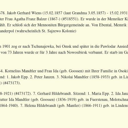
78. Jakob Gerhard Wiens (15.02.1857 (laut Grandma 3.05.1857) - 15.02.1931)
ter Frau Agatha Franz Balzer (1867-) (#518551). Er wurde in der Memriker K
hlt. Er schloß sich der Mennoniten Bürgergemeinde an. Von Ebental, Memrik z
anderpol (wahrscheinlich St. Sajzewo Kolonie)
1901 zog er nach Tschunajewka, bei Omsk und später in die Pawlodar Ansiedlu
r von 73 Jahren wurde er für 3 Jahre nach Nowosibirsk verbannt. Er starb im Ge
4. Kornelius Mandtler und Frau Ida (geb. Goossen) mit Ihrer Familie in Osokin
end: 1. Jakob Epp. 2. Peter Janzen. 3. Nikolai Mandtler (1858-1933) geb. in L
) (#473173).
8-1921) (#473172). 7. Gerhard Hildebrandt. Sitzend: 1. Maria Epp. 2. Ida Jan
utter Ida Mandtler (geb. Goossen) (1836-1919) geb. in Fuerstenau, Molotschna
1864-1940). 7. Helena Hildebrandt (geb. Mantler) (1866-1911) geb. in Lindenor