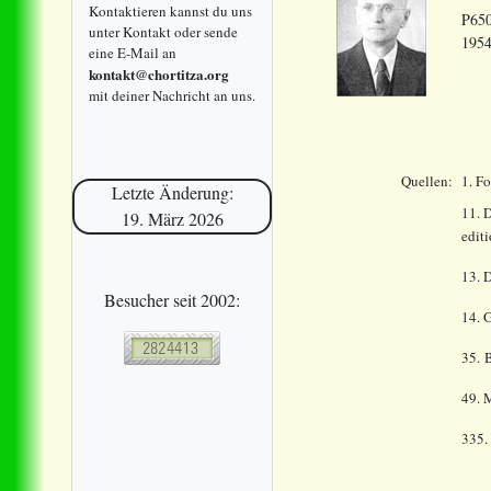
Kontaktieren kannst du uns
P650
unter Kontakt oder sende
195
eine E-Mail an
kontakt@chortitza.org
mit deiner Nachricht an uns.
Quellen:
1. F
Letzte Änderung:
11. 
19. März 2026
edit
13. 
Besucher seit 2002:
14.
G
35. 
49. 
335.