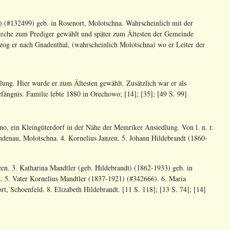
 (#132499) geb. in Rosenort, Molotschna. Wahrscheinlich mit der
irche zum Prediger gewählt und später zum Ältesten der Gemeinde
og er nach Gnadenthal, (wahrscheinlich Molotschna) wo er Leiter der
ng. Hier wurde er zum Ältesten gewählt. Zusätzlich war er als
fängnis. Familie lebte 1880 in Orechowo; [14]; [35]; [49 S. 99]
o, ein Kleingüterdorf in der Nähe der Memriker Ansiedlung. Von l. n. r.
indenau, Molotschna. 4. Kornelius Janzen. 5. Johann Hildebrandt (1860-
zen. 3. Katharina Mandtler (geb. Hildebrandt) (1862-1933) geb. in
. 5. Vater Kornelius Mandtler (1837-1921) (#342666). 6. Maria
t, Schoenfeld. 8. Elizabeth Hildebrandt. [11 S. 118]; [13 S. 74]; [14]