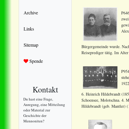
Archive
P646
zwei
gewä
Links
Alex
Sitemap
Bürgergemeinde wurde. Nach 
Reiseprediger tätig. Im Alte
Spende
P954
steh
1922
Kontakt
6. Heinrich Hildebrandt (185
Du hast eine Frage,
Schoensee, Molotschna. 4. M
Anregung, eine Mitteilung
Hildebrandt (geb. Mantler) (
oder Material zur
Geschichte der
Mennoniten?