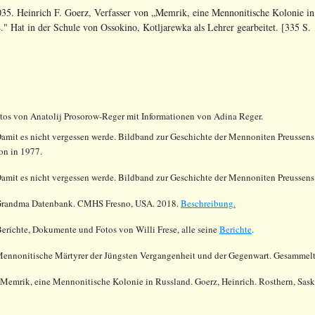
35. Heinrich F. Goerz, Verfasser von „Memrik, eine Mennonitische Kolonie in 
4."
Hat in der Schule von Ossokino, Kotljarewka als Lehrer gearbeitet. [335 S.
otos von Anatolij Prosorow-Reger mit Informationen von Adina Reger.
Damit es nicht vergessen werde. Bildband zur Geschichte der Mennoniten Preussen
ion in 1977.
Damit es nicht vergessen werde. Bildband zur Geschichte der Mennoniten Preusse
randma Datenbank. CMHS Fresno, USA. 2018.
Beschreibung.
Berichte, Dokumente und Fotos von Willi Frese, alle seine
Berichte
.
Mennonitische Märtyrer der Jüngsten Vergangenheit und der Gegenwart. Gesammelt
 Memrik, eine Mennonitische Kolonie in Russland. Goerz, Heinrich. Rosthern, Sask