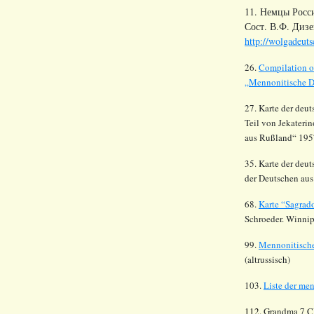
11. Немцы Росс
Сост. В.Ф. Дизе
http://wolgadeuts
26.
Compilation o
„Mennonitische Dö
27. Karte der deu
Teil von
Jekateri
aus
Rußland
“ 195
35. Karte der deu
der Deutschen au
68.
Karte
“
Sagrad
Schroeder. Winnip
99.
Mennonitische
(altrussisch)
103.
Liste der me
112.
Grandma 7 C