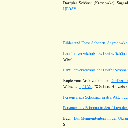
Dorfplan Schönau (Krasnowka), Sagrad
ЦГЭАУ
.
Bilder und Fotos Schönau, Sagradowka
Familienverzeichnis des Dorfes Schöna
Wise)
Familienverzeichnis des Dorfes Schöna
Kopie vom Archivdokument
Dorfberic
Webseite
ЦГЭАУ
. 78 Seiten. Hinweis 
Personen aus Schoenau in den Akten d
Personen aus Schonau in den Akten de
Buch:
Das Mennonitentum in der Ukrain
S.