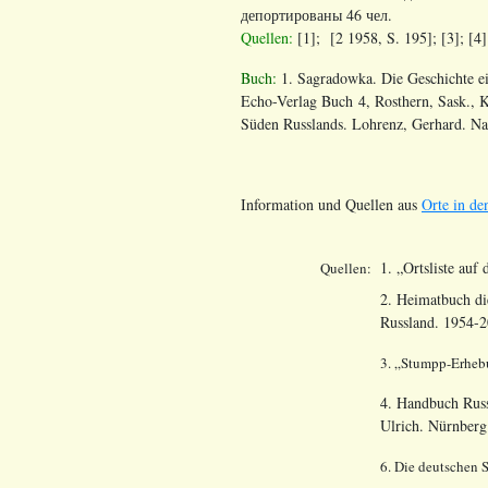
депортированы 46 чел.
Quellen:
[1]; [2 1958, S. 195]; [3]; [4];
Buch:
1. Sagradowka. Die Geschichte e
Echo-Verlag Buch 4, Rosthern, Sask., 
Süden Russlands. Lohrenz, Gerhard. Na
Information und Quellen aus
Orte in de
1. „Ortsliste auf
Quellen:
2. Heimatbuch di
Russland. 1954-2
3. „
Stumpp
-Erheb
4. Handbuch Russ
Ulrich. Nürnber
6. Die deutschen 