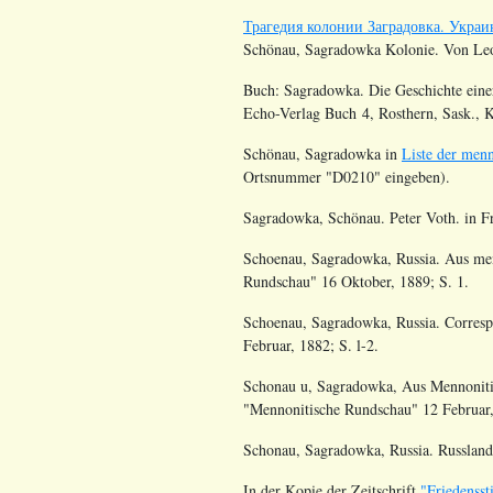
Трагедия колонии Заградовка. Украин
Schönau, Sagradowka Kolonie. Von Le
Buch: Sagradowka. Die Geschichte eine
Echo-Verlag Buch 4, Rosthern, Sask., 
Schönau,
Sagradowka
in
Liste der men
Ortsnummer
"
D0210
" eingeben).
Sagradowka, Schönau. Peter Voth. in Fr
Schoenau, Sagradowka, Russia. Aus men
Rundschau" 16 Oktober, 1889; S. 1.
Schoenau, Sagradowka, Russia. Corresp
Februar, 1882; S. l-2.
Schonau u, Sagradowka, Aus Mennonitis
"Mennonitische Rundschau" 12 Februar,
Schonau, Sagradowka, Russia. Russland;
In der Kopie der Zeitschrift
"Friedenss