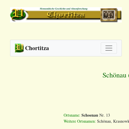
Chortitza
Schönau 
Schoenau
Ortsname
:
Nr
. 13
Weitere
Ortsnamen
:
Sch
ö
nau
,
Krasnow