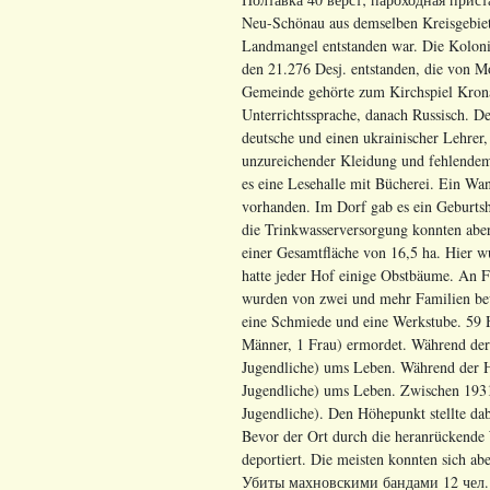
Neu-Schönau aus demselben Kreisgebiet
Landmangel entstanden war. Die Kolonie
den 21.276 Desj. entstanden, die von 
Gemeinde gehörte zum Kirchspiel Krona
Unterrichtssprache, danach Russisch. De
deutsche und einen ukrainischer Lehrer,
unzureichender Kleidung und fehlendem
es eine Lesehalle mit Bücherei. Ein Wa
vorhanden. Im Dorf gab es ein Geburtsh
die Trinkwasserversorgung konnten aber
einer Gesamtfläche von 16,5 ha. Hier 
hatte jeder Hof einige Obstbäume. An
wurden von zwei und mehr Familien bew
eine Schmiede und eine Werkstube. 59
Männer, 1 Frau) ermordet. Während de
Jugendliche) ums Leben. Während der 
Jugendliche) ums Leben. Zwischen 1931
Jugendliche). Den Höhepunkt stellte da
Bevor der Ort durch die heranrückende
deportiert. Die meisten konnten sich a
Убиты махновскими бандами 12 чел. (1