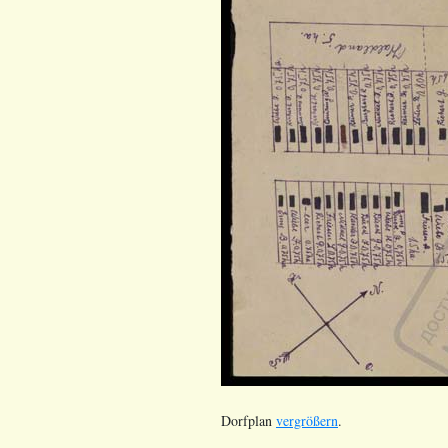
Dorfplan
vergrößern
.