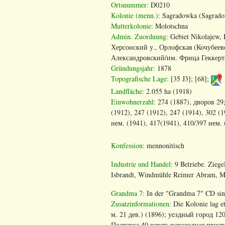
Ortsnummer:
D0210
Kolonie (menn.):
Sagradowka (Sagrado
Mutterkolonie:
Molotschna
Admin. Zuordnung:
Gebiet Nikolajew, 
Херсонский
у
.,
Орлофская
(
Кочубеев
Александровский
/
им
.
Фрица
Геккерт
Gründungsjahr:
1878
Topografische Lage:
[35 J3]; [68];
Landfläche:
2.055 ha (1918)
Einwohnerzahl:
274 (1887),
дворов
29
(1912), 247 (1912), 247 (1914), 302 (1
нем
. (1941), 417(1941), 410/397 нем.
Konfession:
mennonitisch
Industrie und Handel:
9 Betriebe. Ziege
Isbrandt, Windmühle Reimer Abram, M
Grandma 7:
In der "Grandma 7" CD sin
Zusatzinformationen:
Die Kolonie lag 
м. 21 дев.) (1896); уeздный город 120
Полтавка 40 верст; пароходная прис