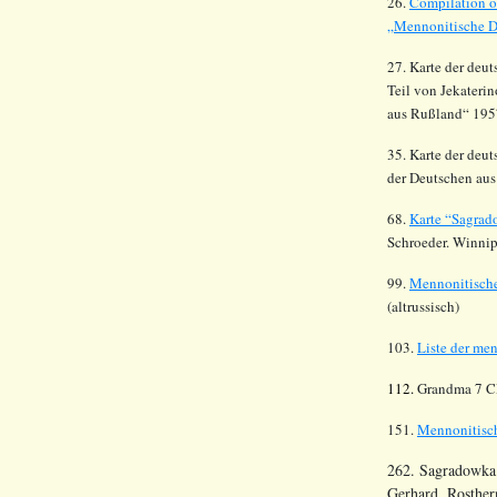
26.
Compilation o
„Mennonitische Dö
27. Karte der deu
Teil von
Jekateri
aus
Rußland
“ 195
35. Karte der deu
der Deutschen au
68.
Karte
“
Sagrad
Schroeder. Winnip
99.
Mennonitische
(altrussisch)
103.
Liste der me
112.
Grandma 7 C
151.
Mennonitisch
262. Sagradowka.
Gerhard. Rosther