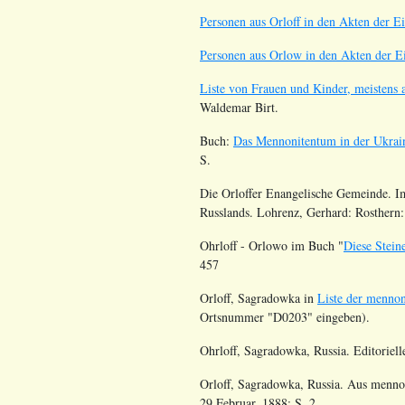
Personen aus Orloff in den Akten der 
Personen aus Orlow in den Akten der 
Liste von Frauen und Kinder, meistens 
Waldemar Birt.
Buch:
Das Mennonitentum in der Ukrain
S.
Die Orloffer Enangelische Gemeinde. I
Russlands. Lohrenz, Gerhard: Rosthern:
Ohrloff - Orlowo im Buch "
Diese Stein
457
Orloff,
Sagradowka
in
Liste der mennon
Ortsnummer
"
D0203
" eingeben).
Ohrloff, Sagradowka, Russia. Editoriel
Orloff, Sagradowka, Russia. Aus menno
29 Februar, 1888; S. 2.