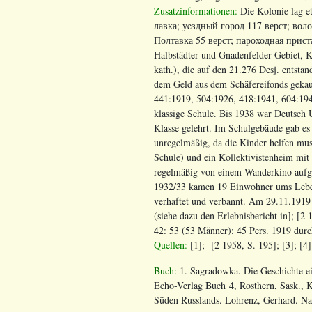
Zusatzinformationen:
Die Kolonie lag 
лавка; у
e
здный город 117 верст; воло
Полтавка 55 верст; пароходная прис
Halbstädter und Gnadenfelder Gebiet, K
kath.), die auf den 21.276 Desj. entst
dem Geld aus dem Schäfereifonds gekau
441:1919, 504:1926, 418:1941, 604:194
klassige Schule. Bis 1938 war Deutsch 
Klasse gelehrt. Im Schulgebäude gab es
unregelmäßig, da die Kinder helfen muss
Schule) und ein Kollektivistenheim mit
regelmäßig von einem Wanderkino aufge
1932/33 kamen 19 Einwohner ums Leben
verhaftet und verbannt. Am 29.11.191
(siehe dazu den Erlebnisbericht in]; [2
42: 53 (53 Männer); 45 Pers. 1919 du
Quellen:
[1]; [2 1958, S. 195]; [3]; [4];
Buch:
1. Sagradowka. Die Geschichte e
Echo-Verlag Buch 4, Rosthern, Sask., 
Süden Russlands. Lohrenz, Gerhard. Na