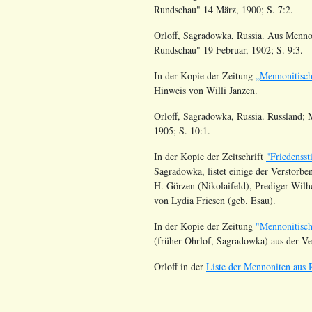
Rundschau" 14 März, 1900; S. 7:2.
Orloff, Sagradowka, Russia. Aus Mennon
Rundschau" 19 Februar, 1902; S. 9:3.
In der Kopie der Zeitung
„Mennonitisc
Hinweis von Willi Janzen.
Orloff, Sagradowka, Russia. Russland; 
1905; S. 10:1.
In der Kopie der Zeitschrift
"Friedenss
Sagradowka, listet einige der Verstorb
H. Görzen (Nikolaifeld), Prediger Wilh
von Lydia Friesen (geb. Esau).
In der Kopie der Zeitung
"Mennonitisch
(früher Ohrlof, Sagradowka) aus der V
Orloff in der
Liste der Mennoniten aus R