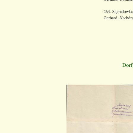
263. Sagradowka.
Gerhard. Nachdru
Dorf