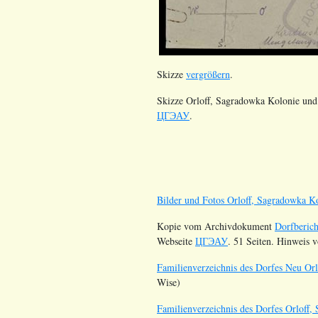
Skizze
vergrößern
.
Skizze Orloff, Sagradowka Kolonie un
ЦГЭАУ
.
Bilder und Fotos Orloff, Sagradowka K
Kopie vom Archivdokument
Dorfberic
Webseite
ЦГЭАУ
. 51 Seiten. Hinweis 
Familienverzeichnis des Dorfes Neu Orl
Wise)
Familienverzeichnis des Dorfes Orloff