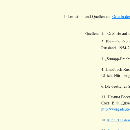
Information und Quellen aus
Orte in de
1. „Ortsliste auf
Quellen:
2. Heimatbuch di
Russland. 1954-2
3. „
Stumpp
-Erheb
4. Handbuch Russ
Ulrich. Nürnber
6. Die deutschen 
11. Немцы Росс
Сост. В.Ф. Дизе
http://wolgadeuts
18.
Karte "Die de