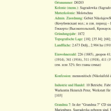
Ortsnummer:
D0203
Kolonie (menn.):
Sagradowka (Sagrado
Mutterkolonie:
Molotschna
Admin. Zuordnung
:
Gebiet Nikolajew
/
(Кочубеевская) вол.; в сов. период 
Геккерта (Высокопольский, Кронауск
Gr
ü
ndungsjahr
:
1872
Topografische
Lage
:
[18]; [35
J
4]; [68]
Landfl
ä
che
:
2.673
De
ß
j
., 2.904
ha
(191
Einwohnerzahl
:
226 (1885), дворов 41;
(1914), 341 (1916), 311 (1918), 411 (
сем. или 32% без главы семьи)
Konfession
:
mennonitisch
(
Nikolaifeld
Industrie und Handel:
10 Betriebe. Fabri
Warkentin Heinrich Peter, Werkstatt f
[103]
Grandma 7:
In der "Grandma 7" CD sin
Marienburg, Sagradovka geboren sind, 