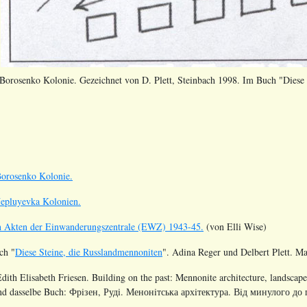
 Borosenko Kolonie. Gezeichnet von D. Plett, Steinbach 1998.
Im Buch "Diese S
Borosenko Kolonie.
Nepluyevka Kolonien.
en Akten der Einwanderungszentrale (EWZ) 1943-45.
(von Elli Wise)
ch "
Diese Steine, die Russlandmennoniten
". Adina Reger und Delbert Plett. Ma
dith Elisabeth Friesen. Building on the past: Mennonite architecture, landscap
 und dasselbe Buch: Фрiзен, Рудi. Менонiтська архiтектура. Вiд минулог