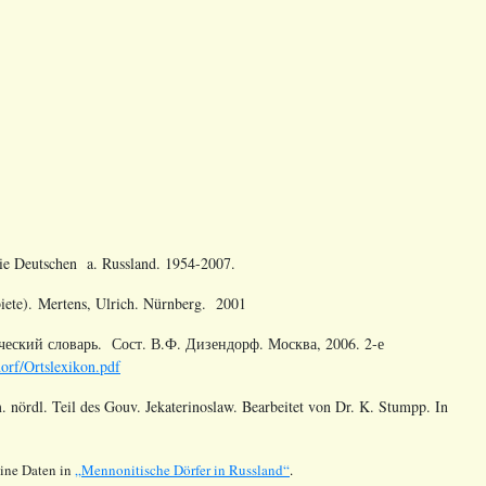
die Deutschen a. Russland. 1954-2007.
iete). Mertens, Ulrich. Nürnberg. 2001
еский словарь. Сост. В.Ф. Дизендорф. Москва, 2006. 2-е
dorf/Ortslexikon.pdf
 nördl. Teil des Gouv. Jekaterinoslaw. Bearbeitet von Dr. K. Stumpp. In
ine Daten in
„Mennonitische Dörfer in Russland“
.