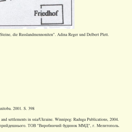
teine, die Russlandmennoniten". Adina Reger und Delbert Plett.
nitoba. 2001. S. 398
e and settlements in ssia/Ukraine. Winnipeg: Raduga Publications, 2004.
о до прийдешнього. ТОВ "Виробничий будинок ММД", г. Мелитополь.