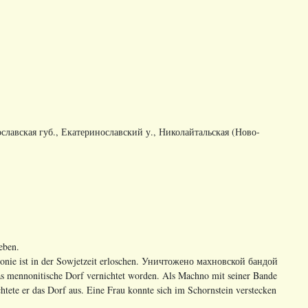
ославская губ., Екатеринославский у., Николайтальская (Ново-
eben.
nie ist in der Sowjetzeit erloschen. Уничтожено махновской бандой
s mennonitische Dorf vernichtet worden. Als Machno mit seiner Bande
htete er das Dorf aus. Eine Frau konnte sich im Schornstein verstecken