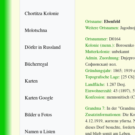
Chortitza Kolonie
Ebenfeld
Ortsname:
Weitere Ortsnamen:
Jagodnoj
Molotschna
Ortsnummer:
D0164
Kolonie (menn.):
Borosenko
Dörfer in Russland
Mutterkolonie:
unbekannt
Admin. Zuordnung:
Dnjepro
Bücherregal
Софиевская) вол.
Gründungsjahr:
1865; 1919 e
Topografische Lage:
[25 C6]
Karten
Landfläche:
1.287 Desj.
Einwohnerzahl:
43 (1897), 5
Konfession:
mennonitisch (Ch
Karten Google
Grandma 7:
In der "Grandma
Bilder u Fotos
Zusatzinformationen:
Die Kol
4.12.1919, жители убиты. Na
dieses Dorf besuchte, forder
Namen u Listen
und blieb somit am Leben.