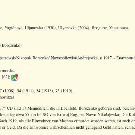
e, Yagidnoye, Uljanowka (1930), Ulyanovka (2004), Ягодное, Ульяновка.
 (Borozenko)
petrowsk/Nikopol/ Borsenko/ Nowosofiewka/Andrejewka, о 1917 – Екатерин
rmordet.
; [62];
7 (1908), 54 (1911), 54 (1918), 75 (1919),
ortitza)
 7" CD sind 17 Mennoniten, die in Ebenfeld, Borozenko geboren sind, beschri
onie lag etwa 55 km im SO von Kriwoj Rog. bei Nowo-Nikolajewka; Die Kolo
ch 1919, als alle Einwohner von Machno ermordet worden waren, ist auch da
te er Geld. Da die Einwohner wahrscheinlich nicht genügend Geld hatten, schlac