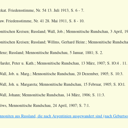
kat. Friedensstimme, Nr. 54 13. Juli 1913, S. 6 - 7.
aw. Friedensstimme, Nr. 41 28. Mai 1911, S. 8 - 10.
itischen Kreisen; Russland; Wall, Job.; Mennonitische Rundschau, 3 April, 19
nitischen Kreisen; Russland; Willms, Gerhard Heinr.; Mennonitische Rundscha
denz; Russland; Mennonitische Rundschau, 5 Januar, 1881; S. 2.
Harder, Peter u. Kath.; Mennonitische Rundschau, 13 März, 1907; S. lO:4 . 11.
 Wall, Job. u. Marg.; Mennonitische Rundschau, 20 Dezember, 1905; S. 10:3.
Wall, Joh. u. Margareta; Mennonitische Rundschau, 15 Februar, 1905; S. lO:l.
 Wall, Johann; Mennonitische Rundschau, 14 März, 1906; S. 11:3.
Töws, Mennonitische Rundschau, 24 April, 1907; S. 7:1.
nnoniten aus Russland, die nach Argentinien ausgewandert sind (nach Geburtsort