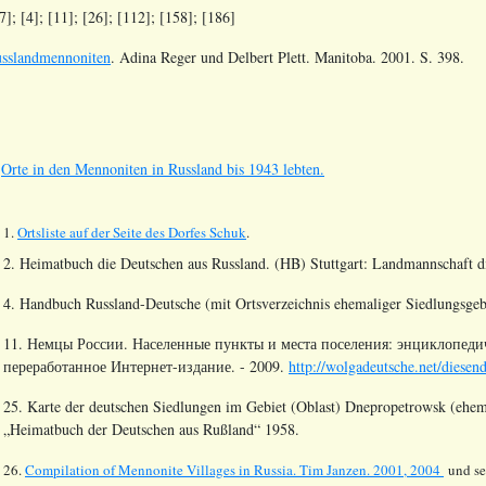
]; [4]; [11]; [26]; [112]; [158]; [186]
Russlandmennoniten
. Adina Reger und Delbert Plett. Manitoba. 2001. S. 398.
s
Orte in den Mennoniten in Russland bis 1943 lebten.
1.
Ortsliste auf der Seite des Dorfes
Schuk
.
2. Heimatbuch die Deutschen aus Russland. (HB) Stuttgart: Landmannschaft 
4. Handbuch Russland-Deutsche (mit Ortsverzeichnis ehemaliger Siedlungsgeb
11. Немцы России. Населенные пункты и места поселения: энциклопедич
переработанное Интернет-издание. - 2009.
http://wolgadeutsche.net/diesen
25. Karte der deutschen Siedlungen im Gebiet (Oblast) Dnepropetrowsk (ehem.
„Heimatbuch der Deutschen aus Rußland“ 1958.
26.
Compilation of Mennonite Villages in Russia.
Tim Janzen. 2001, 2004
und se