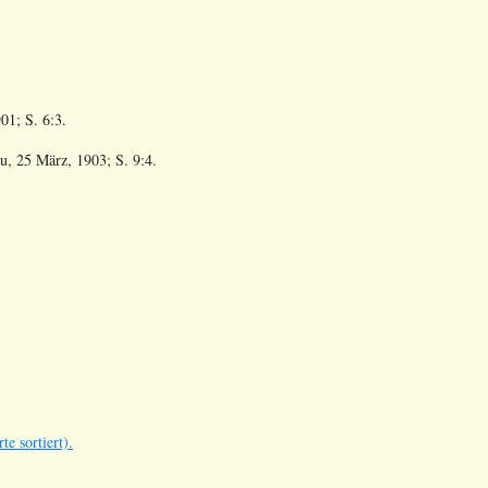
01; S. 6:3.
u, 25 März, 1903; S. 9:4.
e sortiert).