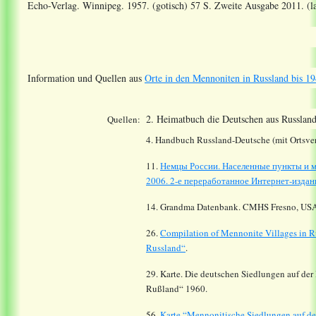
Echo-Verlag. Winnipeg. 1957. (gotisch) 57 S. Zweite Ausgabe 2011. (la
Information und Quellen aus
Orte in den Mennoniten in Russland bis 19
2. Heimatbuch die Deutschen aus Russland
Quellen:
4. Handbuch Russland-Deutsche (mit Ortsver
11.
Немцы России. Населенные пункты и м
2006. 2-е переработанное Интернет-издани
14.
Grandma Datenbank. CMHS Fresno, USA
26.
Compilation of Mennonite Villages in R
Russland“
.
29. Karte. Die deutschen Siedlungen auf der
Rußland“ 1960.
56.
Karte “Mennonitische Siedlungen auf de