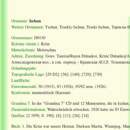
Ischun
Ortsname:
Weitere Ortsnamen:
Yschun, Tesekly-Ischun, Teseki-Ischun,
Тереклы
-
И
Ortsnummer:
D0130
Kolonie (menn.):
Krim
Mutterkolonie:
Molotschna
Admin. Zuordnung:
Gouv. Taurien/Rayon Dshankoi, Krim/ Dshankoj/Ai
Александровская
вол
.;
в
сов
.
период
–
Крымская
АССР
,
Тельманск
Gründungsjahr:
Topografische Lage:
[29 D2]; [56]; [140]; [729]; [730]
Landfläche:
Einwohnerzahl:
50 (1915), 83 (1926), 95/92
нем
. (1926).
Konfession:
mennonitisch (Karasan)
Grandma 7:
In der "Grandma 7" CD sind 12 Mennoniten, die in Ischun,
Zusatzinformationen:
Wahrscheinlich erloschen. 1926 hatte sie 83 Einw
Quellen:
[2 1950, S. 190]; [4]; [11]; [26]; [14]
Buch:
1. Die Krim war unsere Heimat. Durksen Martin. Winnipeg, Manit