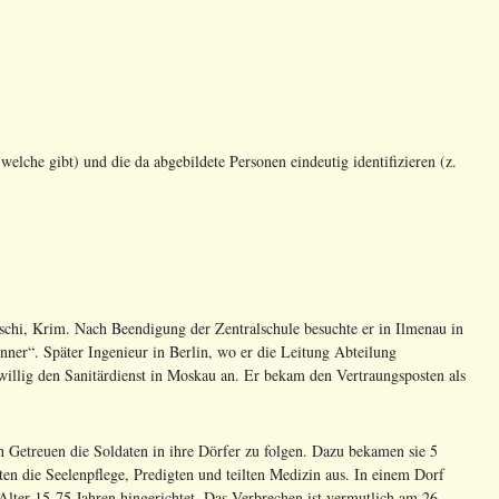
welche gibt) und die da abgebildete Personen eindeutig identifizieren (z.
chi, Krim. Nach Beendigung der Zentralschule besuchte er in Ilmenau in
ner“. Später Ingenieur in Berlin, wo er die Leitung Abteilung
willig den Sanitärdienst in Moskau an. Er bekam den Vertraungsposten als
n Getreuen die Soldaten in ihre Dörfer zu folgen. Dazu bekamen sie 5
n die Seelenpflege, Predigten und teilten Medizin aus. In einem Dorf
ter 15-75 Jahren hingerichtet. Das Verbrechen ist vermutlich am 26