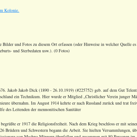
im Kolonie.
le Bilder und Fotos zu diesem Ort erfassen (oder Hinweise in welcher Quelle es 
urts- und Sterbedaten usw.). (0 Fotos)
76. Jakob Jakob Dick (1890 - 26.10.1919) (#225752) geb. auf dem Gut Telents
schland ein Technikum. Hier wurde er Mitglied „Christlicher Verein junger Män
nieure übernahm. Im August 1914 kehrte er nach Russland zurück und trat frei
lfe des Leitenden der mennonitischen Sanitäter
begrüßte er 1917 die Religionsfreiheit. Nach dem Krieg beschloss er mit seine
26 Brüdern und Schwestern begann die Arbeit. Sie hielten Versammlungen, übte
issionare von Machno Männern überfallen und zusammen mit 80 Personen im Al