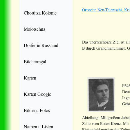
Ortsseite Neu-Telentschi, Kr
Chortitza Kolonie
Molotschna
Das unerreichbare Ziel ist al
Dörfer in Russland
B durch Grandmanummer, Geb
Bücherregal
Karten
P646
Deut
Karten Google
Inge
Gehi
Bilder u Fotos
Abteilung. Mit großem Jubel 
Zelte vom Roten Kreuz. Mit 
Namen u Listen
Eichenfeld wurden die Zeltm