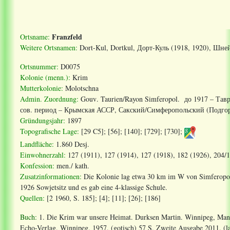
Franzfeld
Ortsname:
Weitere Ortsnamen:
Dort-Kul, Dortkul, Дорт-Куль (1918, 1920), Шней
Ortsnummer:
D0075
Kolonie (menn.):
Krim
Mutterkolonie:
Molotschna
Admin. Zuordnung
:
Gouv
.
Taurien
/
Rayon Simferopol
. до 1917 – Тавр
сов. период – Крымская АССР, Сакский/Симферопольский (Подгор
Gründungsjahr:
1897
Topografische Lage:
[29 C5]; [56]; [140]; [729]; [730]
;
Landfläche:
1.860 Desj.
Einwohnerzahl:
127 (1911), 127 (1914), 127 (1918), 182 (1926), 204/
Konfession:
men./ kath.
Zusatzinformationen:
Die Kolonie lag etwa 30 km im W von Simferopol.
1926 Sowjetsitz und es gab eine 4-klassige Schule.
Quellen:
[2 1960, S. 185]; [4]; [11]; [26]; [186]
Buch:
1. Die Krim war unsere Heimat. Durksen Martin. Winnipeg, Manit
Echo-Verlag. Winnipeg. 1957. (gotisch) 57 S. Zweite Ausgabe 2011. (la