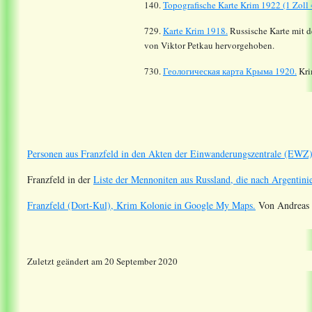
140.
Topografische Karte Krim 1922 (1 Zoll 
729.
Karte Krim 1918.
Russische Karte mit d
von Viktor Petkau hervorgehoben.
730.
Геологическая карта Крыма 1920.
Kri
Personen aus Franzfeld in den Akten der Einwanderungszentrale (EWZ
Franzfeld in der
Liste der Mennoniten aus Russland, die nach Argentinie
Franzfeld (Dort-Kul), Krim Kolonie in Google My Maps.
Von Andreas 
Zuletzt geändert am 20 September 2020