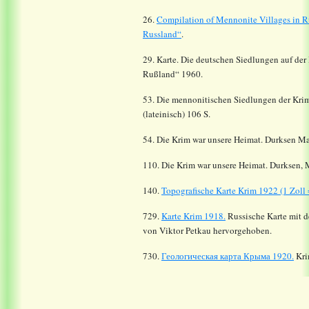
26.
Compilation of Mennonite Villages in R
Russland“
.
29. Karte. Die deutschen Siedlungen auf der
Rußland“ 1960.
53. Die mennonitischen Siedlungen der Krim
(lateinisch) 106 S.
54. Die Krim war unsere Heimat. Durksen Ma
110. Die Krim war unsere Heimat. Durksen, 
140.
Topografische Karte Krim 1922 (1 Zoll 
729.
Karte Krim 1918.
Russische Karte mit d
von Viktor Petkau hervorgehoben.
730.
Геологическая карта Крыма 1920.
Kri