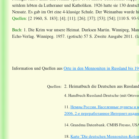
seitdem lebten da Lutheraner und Katholiken. 1926 hatte sie 130 deut
Neusatz. Es gab im Ort eine 4-klassige Schule. Der Weinanbau wurde h
Quellen:
[2 1960, S. 183]; [4]; [11]; [26]; [37]; [53]; [54]; [110 S. 93-
Buch:
1. Die Krim war unsere Heimat. Durksen Martin. Winnipeg, Manit
Echo-Verlag. Winnipeg. 1957. (gotisch) 57 S. Zweite Ausgabe 2011. (la
Information und Quellen aus
Orte in den Mennoniten in Russland bis 19
2. Heimatbuch die Deutschen aus Russland
Quellen:
4. Handbuch Russland-Deutsche (mit Ortsver
11.
Немцы России. Населенные пункты и м
2006. 2-е переработанное Интернет-издани
14.
Grandma Datenbank. CMHS Fresno, USA
18.
Karte "Die deutschen Mennoniten-Koloni