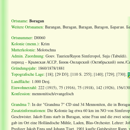
Boragan
Ortsname:
Weitere Ortsnamen:
Barangan, Buragan, Baragan, Baragon, Бараган. 
Ortsnummer:
D0060
Kolonie (menn.):
Krim
Mutterkolonie:
Molotschna
Admin. Zuordnung:
Gouv. Taurien/Rayon Simferopol, Suja (Tabuldi).
период
–
Крымская
АССР
,
Биюк
-
Онларский
(
Октябрьский
)
нем
./
С
Gründungsjahr:
1860/1878/1881
Topografische Lage:
[18]; [29 D3]; [110 S. 255]; [140]; [729]; [730]
;
Landfläche:
1.000 Desj.
Einwohnerzahl:
222 (1915), 75 (1916), 75 (1918), 142 (1926), 156/130
Konfession:
mennonitisch/evangelisch
Grandma 7:
In der "Grandma 7" CD sind 34 Mennoniten, die in Boragan
Zusatzinformationen:
Die Kolonie lag etwa 60 km im NO von Simferopol
Geschwister. Jakob Enns starb in Buragan, seine Frau und die zwei sei
gab im Ort eine Holländische Mühle, Laden, Blas-Orchester. Lehrer: Joha
Prediger Jakob Enns und Johann Tjart. 1901 kaufte Gutsbesitzer Rapp, 