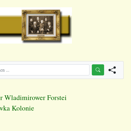
er Wladimirower Forstei
wka Kolonie