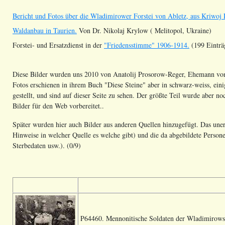
Bericht und Fotos über die Wladimirower Forstei von Abletz, aus Kriwoj 
Waldanbau in Taurien.
Von Dr. Nikolaj Krylow ( Melitopol, Ukraine)
Forstei- und Ersatzdienst in der
"Friedensstimme" 1906-1914.
(199 Einträ
Diese Bilder wurden uns 2010 von Anatolij Prosorow-Reger, Ehemann von d
Fotos erschienen in ihrem Buch "Diese Steine" aber in schwarz-weiss, ein
gestellt, und sind auf dieser Seite zu sehen. Der größte Teil wurde aber noc
Bilder für den Web vorbereitet..
Später wurden hier auch Bilder aus anderen Quellen hinzugefügt. Das unerr
Hinweise in welcher Quelle es welche gibt) und die da abgebildete Perso
Sterbedaten usw.). (0/9)
P64460. Mennonitische Soldaten der Wladimirowsc