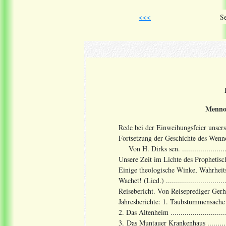
<<<
Se
Mennon
Rede bei der Einweihungsfeier unsers A
Fortsetzung der Geschichte des Wenno
Von H. Dirks sen. .............................
Unsere Zeit im Lichte des Prophetische
Einige theologische Winke, Wahrheitsspr
Wachet! (Lied.) .................................
Reisebericht. Von Reiseprediger Gerhard Har
Jahresberichte: 1. Taubstummensache .........
2. Das Altenheim ................................
3. Das Muntauer Krankenhaus .................