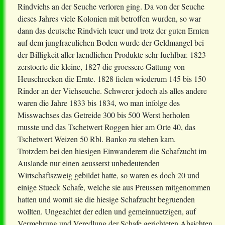
Rindviehs an der Seuche verloren ging. Da von der Seuche
dieses Jahres viele Kolonien mit betroffen wurden, so war
dann das deutsche Rindvieh teuer und trotz der guten Ernten
auf dem jungfraeulichen Boden wurde der Geldmangel bei
der Billigkeit aller laendlichen Produkte sehr fuehlbar. 1823
zerstoerte die kleine, 1827 die groessere Gattung von
Heuschrecken die Ernte. 1828 fielen wiederum 145 bis 150
Rinder an der Viehseuche. Schwerer jedoch als alles andere
waren die Jahre 1833 bis 1834, wo man infolge des
Misswachses das Getreide 300 bis 500 Werst herholen
musste und das Tschetwert Roggen hier am Orte 40, das
Tschetwert Weizen 50 Rbl. Banko zu stehen kam.
Trotzdem bei den hiesigen Einwanderern die Schafzucht im
Auslande nur einen aeusserst unbedeutenden
Wirtschaftszweig gebildet hatte, so waren es doch 20 und
einige Stueck Schafe, welche sie aus Preussen mitgenommen
hatten und womit sie die hiesige Schafzucht begruenden
wollten. Ungeachtet der edlen und gemeinnuetzigen, auf
Vermehrung und Veredlung der Schafe gerichteten Absichten