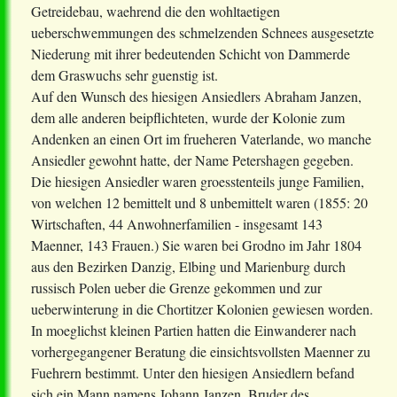
Getreidebau, waehrend die den wohltaetigen
ueberschwemmungen des schmelzenden Schnees ausgesetzte
Niederung mit ihrer bedeutenden Schicht von Dammerde
dem Graswuchs sehr guenstig ist.
Auf den Wunsch des hiesigen Ansiedlers Abraham Janzen,
dem alle anderen beipflichteten, wurde der Kolonie zum
Andenken an einen Ort im frueheren Vaterlande, wo manche
Ansiedler gewohnt hatte, der Name Petershagen gegeben.
Die hiesigen Ansiedler waren groesstenteils junge Familien,
von welchen 12 bemittelt und 8 unbemittelt waren (1855: 20
Wirtschaften, 44 Anwohnerfamilien - insgesamt 143
Maenner, 143 Frauen.) Sie waren bei Grodno im Jahr 1804
aus den Bezirken Danzig, Elbing und Marienburg durch
russisch Polen ueber die Grenze gekommen und zur
ueberwinterung in die Chortitzer Kolonien gewiesen worden.
In moeglichst kleinen Partien hatten die Einwanderer nach
vorhergegangener Beratung die einsichtsvollsten Maenner zu
Fuehrern bestimmt. Unter den hiesigen Ansiedlern befand
sich ein Mann namens Johann Janzen, Bruder des