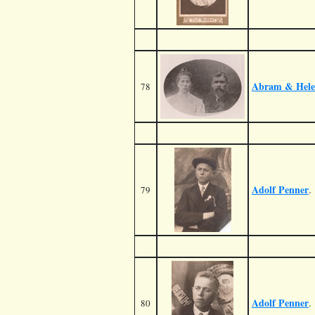
Abram & Hele
78
Adolf Penner
.
79
Adolf Penner
.
80