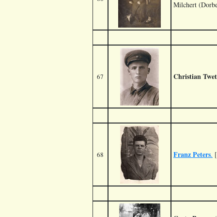
Milchert (Dorbe
Christian Twet
67
Franz Peters
.
[
68