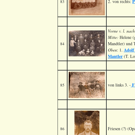
P
2. von rechts:
83
Vorne v. l. nach
Mitte:
Helene (
Mandtler) und 
84
Adolf
Oben
: 1.
Mantler
(T. Lo
Fr
von links 3. -
85
Friesen (?) (O
86