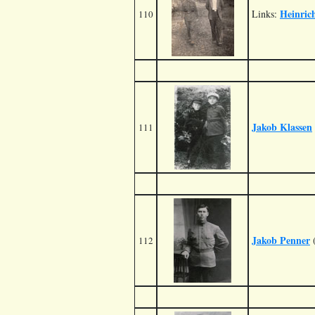
Heinric
Links:
110
Jakob Klassen
111
Jakob Penner
112