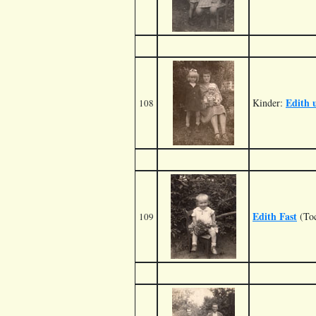
Edith 
Kinder:
108
Edith Fast
(Toc
109