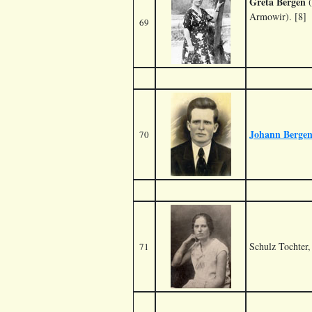
Greta Bergen
(
Armowir). [8]
69
Johann Berge
70
Schulz Tochter,
71