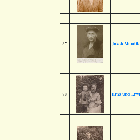
Jakob Mandtl
87
Erna und Erw
88