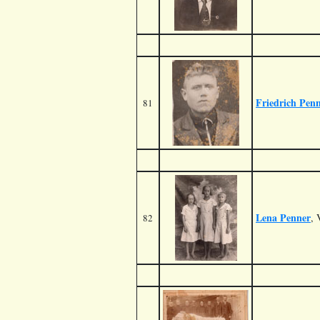
Friedrich Pen
81
Lena Penner
, 
82