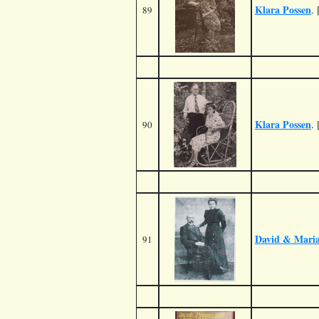
Klara Possen
. 
89
Klara Possen
. 
90
David & Maria
91