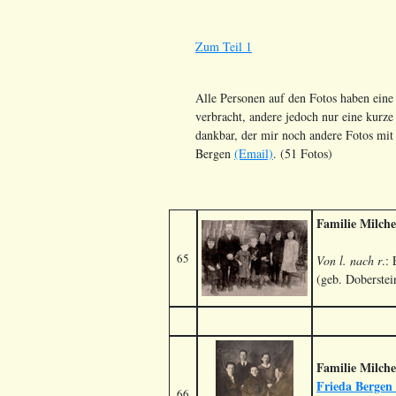
Zum Teil 1
Alle Personen auf den Fotos haben eine
verbracht, andere jedoch nur eine kurz
dankbar, der mir noch andere Fotos mit
Bergen
(Email)
. (51 Fotos)
Familie Milche
65
Von l. nach r
.:
(geb. Doberstei
Familie Milche
Frieda Bergen 
66