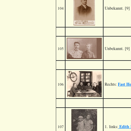
Unbekannt. [9]
104
Unbekannt. [9]
105
Fast H
Rechts:
106
Edith 
1. links:
107