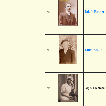
Jakob Penner
(
92
Erich Braun
. [
93
Olga. Lichtena
94