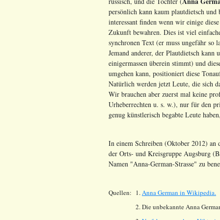
Anna Germ
russisch, und die Tochter (
persönlich kann kaum plautdietsch und b
interessant finden wenn wir einige dies
Zukunft bewahren. Dies ist viel einfache
synchronen Text (er muss ungefähr so la
Jemand anderer, der Plautdietsch kann un
einigermassen überein stimmt) und di
umgehen kann, positioniert diese Tonauf
Natürlich werden jetzt Leute, die sich d
Wir brauchen aber zuerst mal keine prof
Urheberrechten u. s. w.), nur für den p
genug künstlerisch begabte Leute haben,
In einem Schreiben (Oktober 2012) an d
der Orts- und Kreisgruppe Augsburg (B
Namen "Anna-German-Strasse" zu benenn
Quellen:
1.
Anna German in Wikipedia.
2. Die unbekannte Anna German