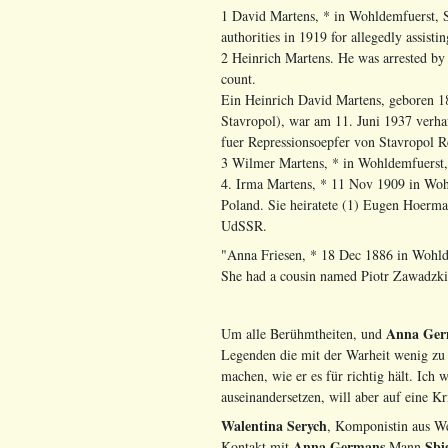
1 David Martens, * in Wohldemfuerst, S
authorities in 1919 for allegedly assisti
2 Heinrich Martens. He was arrested by t
count.
Ein Heinrich David Martens, geboren 1
Stavropol), war am 11. Juni 1937 verha
fuer Repressionsoepfer von Stavropol Re
3 Wilmer Martens, * in Wohldemfuerst,
4. Irma Martens, * 11 Nov 1909 in Woh
Poland. Sie heiratete (1) Eugen Hoerma
UdSSR.
"Anna Friesen, * 18 Dec 1886 in Wohld
She had a cousin named Piotr Zawadzki
Anna Ge
Um alle Berühmtheiten, und
Legenden die mit der Warheit wenig zu 
machen, wie er es für richtig hält. Ich
auseinandersetzen, will aber auf eine Kr
Walentina Serych
, Komponistin aus W
Anna Germans
Sbi
Kontakt mit
Mann