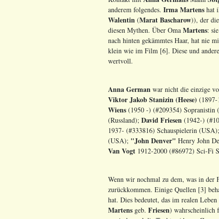
Irma Martens
anderem folgendes.
hat i
Walentin
Marat Bascharow
(
)), der di
Martens
diesen Mythen. Über Oma
: si
nach hinten gekämmtes Haar, hat nie mit
klein wie im Film [6]. Diese und ander
wertvoll.
Anna German
war nicht die einzige v
Viktor Jakob Stanizin (Heese)
(1897-1
Wiens
(1950 -) (#209354) Sopranistin 
David Friesen
(Russland);
(1942-) (#1
1937- (#333816) Schauspielerin (USA)
"John Denver"
(USA);
Henry John De
Van Vogt
1912-2000 (#86972) Sci-Fi Sc
Wenn wir nochmal zu dem, was in der Fe
zurückkommen. Einige Quellen [3] beh
hat. Dies bedeutet, das im realen Leben
Martens
Friesen
geb.
) wahrscheinlich f