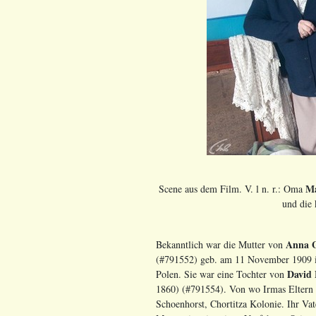
Ma
Scene aus dem Film. V. l n. r.: Oma
und die 
Anna 
Bekanntlich war die Mutter von
(#791552) geb. am 11 November 1909 in
David
Polen. Sie war eine Tochter von
1860) (#791554). Von wo Irmas Eltern 
Schoenhorst, Chortitza Kolonie. Ihr Va