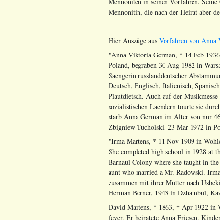
Mennoniten in seinen Vorfahren. Sein
Mennonitin, die nach der Heirat aber d
Hier Auszüge aus
Vorfahren von Anna 
"Anna Viktoria German, * 14 Feb 1936
Poland, begraben 30 Aug 1982 in Warsa
Saengerin russlanddeutscher Abstammung
Deutsch, Englisch, Italienisch, Spanisc
Plautdietsch. Auch auf der Musikmesse 
sozialistischen Laendern tourte sie du
starb Anna German im Alter von nur 46 
Zbigniew Tucholski, 23 Mar 1972 in Po
"Irma Martens, * 11 Nov 1909 in Wohld
She completed high school in 1928 at t
Barnaul Colony where she taught in the
aunt who married a Mr. Radowski. Irma
zusammen mit ihrer Mutter nach Usbekist
Herman Berner, 1943 in Dzhambul, Ka
David Martens, * 1863, † Apr 1922 in 
fever. Er heiratete Anna Friesen. Kinder