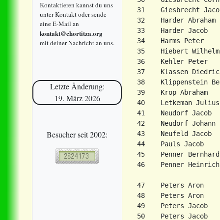
Kontaktieren kannst du uns
31    Giesbrecht Jacob
unter Kontakt oder sende
32    Harder Abraham

eine E-Mail an
33    Harder Jacob

kontakt@chortitza.org
34    Harms Peter    
mit deiner Nachricht an uns.
35    Hiebert Wilhelm

36    Kehler Peter   
37    Klassen Diedrich
38    Klippenstein Be
Letzte Änderung:
39    Krop Abraham   
19. März 2026
40    Letkeman Julius
41    Neudorf Jacob  
42    Neudorf Johann 
Besucher seit 2002:
43    Neufeld Jacob

44    Pauls Jacob    
45    Penner Bernhard
46    Penner Heinrich
                     
47    Peters Aron

48    Peters Aron

49    Peters Jacob

50    Peters Jacob
