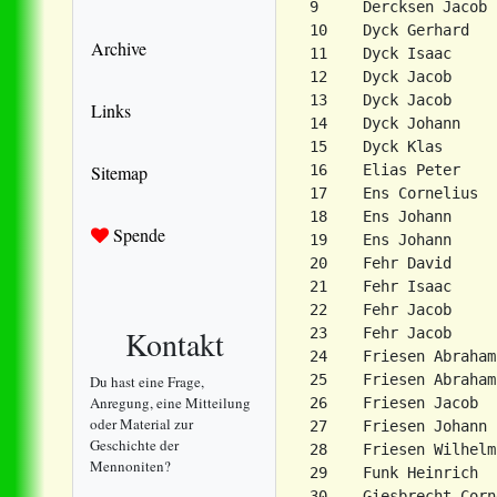
9     Dercksen Jacob

10    Dyck Gerhard

Archive
11    Dyck Isaac

12    Dyck Jacob

13    Dyck Jacob

Links
14    Dyck Johann

15    Dyck Klas

Sitemap
16    Elias Peter    
17    Ens Cornelius

18    Ens Johann

Spende
19    Ens Johann

20    Fehr David

21    Fehr Isaac

22    Fehr Jacob

Kontakt
23    Fehr Jacob

24    Friesen Abraham

25    Friesen Abraham

Du hast eine Frage,
Anregung, eine Mitteilung
26    Friesen Jacob

oder Material zur
27    Friesen Johann

Geschichte der
28    Friesen Wilhelm
Mennoniten?
29    Funk Heinrich  
30    Giesbrecht Corn