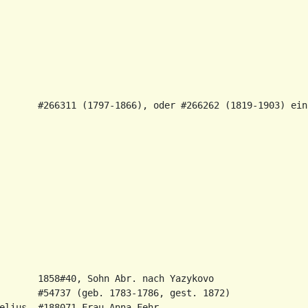
       #266311 (1797-1866), oder #266262 (1819-1903) ein
       1858#40, Sohn Abr. nach Yazykovo

       #54737 (geb. 1783-1786, gest. 1872)

elius  #188071 Frau Anna Fehr
