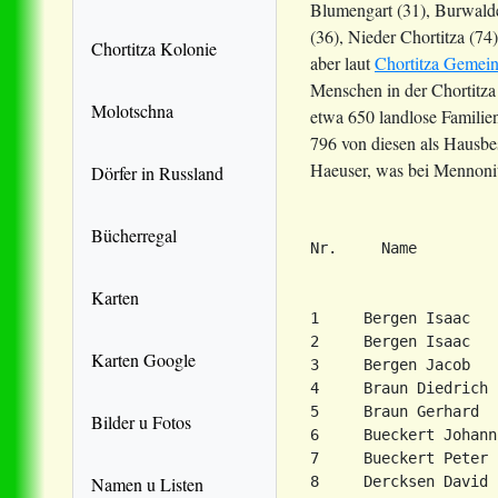
Blumengart (31), Burwalde 
(36), Nieder Chortitza (7
Chortitza Kolonie
aber laut
Chortitza Gemein
Menschen in der Chortitza
Molotschna
etwa 650 landlose Familie
796 von diesen als Hausbes
Haeuser, was bei Mennonite
Dörfer in Russland
Bücherregal
Nr.     Name         
Karten
1     Bergen Isaac

2     Bergen Isaac

Karten Google
3     Bergen Jacob

4     Braun Diedrich

5     Braun Gerhard

Bilder u Fotos
6     Bueckert Johann

7     Bueckert Peter

Namen u Listen
8     Dercksen David 