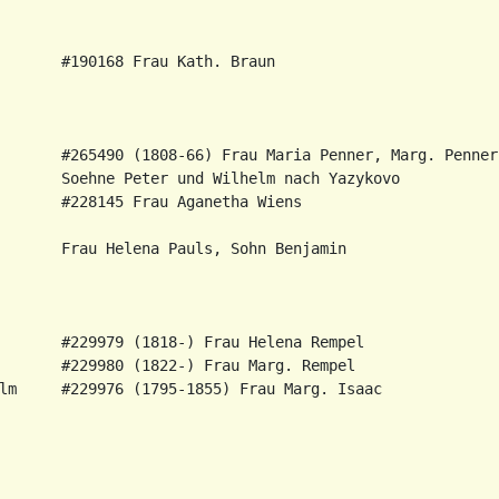
       #190168 Frau Kath. Braun

       #265490 (1808-66) Frau Maria Penner, Marg. Penner,
       Soehne Peter und Wilhelm nach Yazykovo

       #228145 Frau Aganetha Wiens

       Frau Helena Pauls, Sohn Benjamin

       #229979 (1818-) Frau Helena Rempel

       #229980 (1822-) Frau Marg. Rempel
