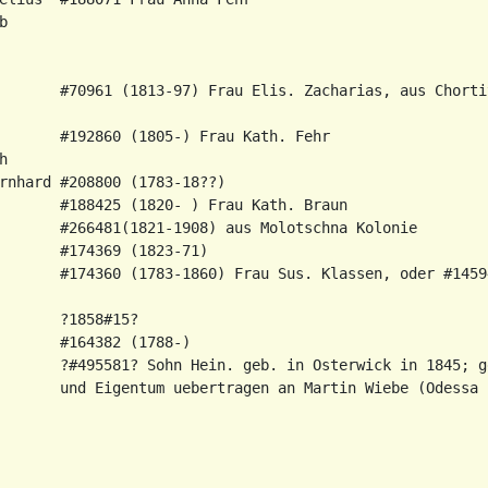


       #70961 (1813-97) Frau Elis. Zacharias, aus Chortit
       #192860 (1805-) Frau Kath. Fehr



rnhard #208800 (1783-18??)

       #188425 (1820- ) Frau Kath. Braun

       #266481(1821-1908) aus Molotschna Kolonie

       #174369 (1823-71)

       #174360 (1783-1860) Frau Sus. Klassen, oder #14594
       ?1858#15?

       #164382 (1788-)

       ?#495581? Sohn Hein. geb. in Osterwick in 1845; g
       und Eigentum uebertragen an Martin Wiebe (Odessa 