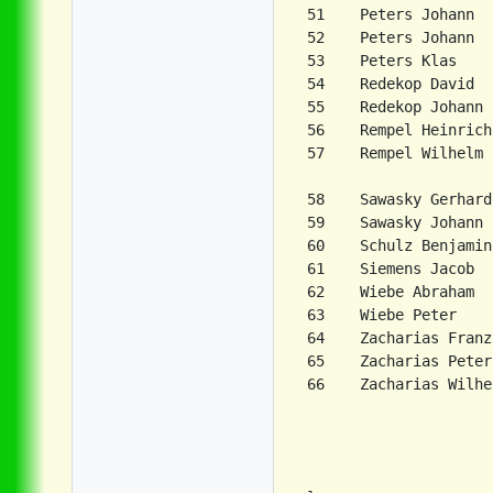
51    Peters Johann

52    Peters Johann

53    Peters Klas    
54    Redekop David

55    Redekop Johann

56    Rempel Heinrich

57    Rempel Wilhelm 
                     
58    Sawasky Gerhard
59    Sawasky Johann

60    Schulz Benjamin
61    Siemens Jacob

62    Wiebe Abraham

63    Wiebe Peter

64    Zacharias Franz
65    Zacharias Peter