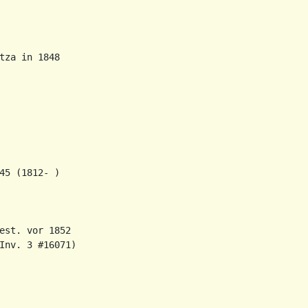
za in 1848

5 (1812- )

est. vor 1852

Inv. 3 #16071)
