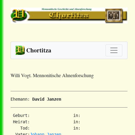
Chortitza
Willi Vogt. Mennonitische Ahnenforschung
Ehemann: 
David Janzen
 Geburt:                  in:   

 Heirat:                  in:   

    Tod:                  in:   

  Vater:
Johann Janzen