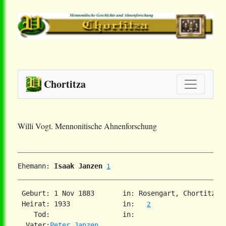
Chortitza
Willi Vogt. Mennonitische Ahnenforschung
Ehemann: 
Isaak Janzen
1
 Geburt: 1 Nov 1883       in: Rosengart, Chortitza,
 Heirat: 1933             in:   
2
    Tod:                  in:   

  Vater:
Peter Janzen