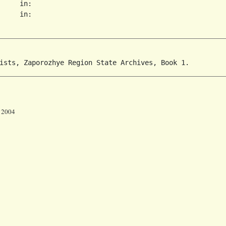
     in:   

     in:   

r 2004