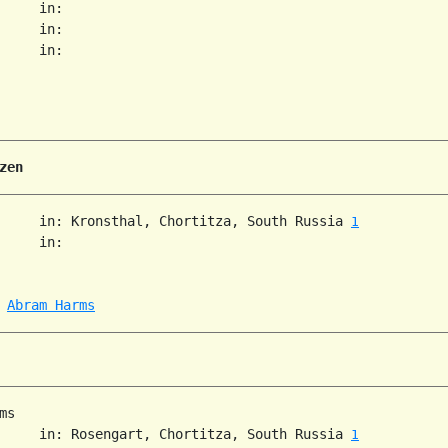
     in:   

     in:   

     in:   

zen
     in: Kronsthal, Chortitza, South Russia 
1
     in:   

 
Abram Harms
s

     in: Rosengart, Chortitza, South Russia 
1