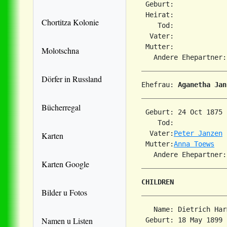
 Geburt:             
 Heirat:             
Chortitza Kolonie
    Tod:             
  Vater:

 Mutter:

Molotschna
Dörfer in Russland
Ehefrau: 
Aganetha Jan
Bücherregal
 Geburt: 24 Oct 1875 
    Tod:             
  Vater:
Peter Janzen
Karten
 Mutter:
Anna Toews
   Andere Ehepartner:
Karten Google
CHILDREN
Bilder u Fotos
   Name: Dietrich Harm
Namen u Listen
 Geburt: 18 May 1899 