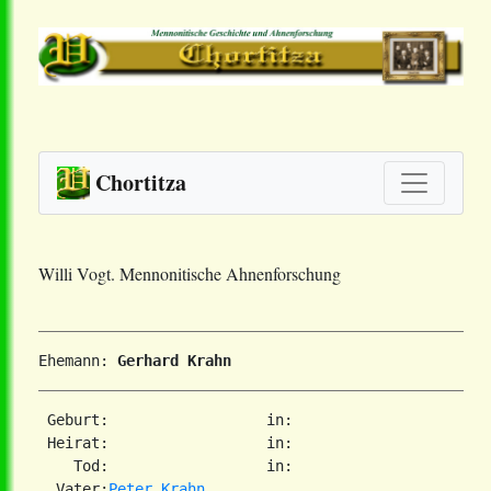
Chortitza
Willi Vogt. Mennonitische Ahnenforschung
Ehemann: 
Gerhard Krahn
 Geburt:                  in:   

 Heirat:                  in:   

    Tod:                  in:   

  Vater:
Peter Krahn