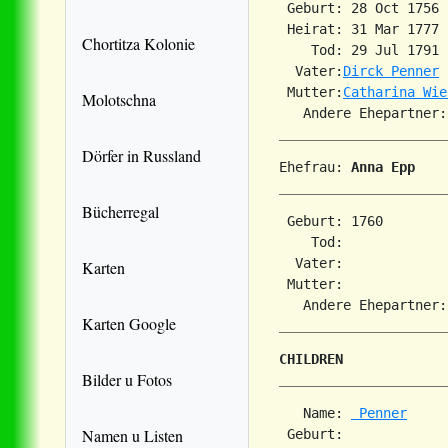
 Geburt: 28 Oct 1756 
 Heirat: 31 Mar 1777 
Chortitza Kolonie
    Tod: 29 Jul 1791 
  Vater:
Dirck Penner
 Mutter:
Catharina Wie
Molotschna
Dörfer in Russland
Ehefrau: 
Anna Epp
Bücherregal
 Geburt: 1760        
    Tod:             
  Vater:

Karten
 Mutter:

Karten Google
CHILDREN
Bilder u Fotos
   Name: 
 Penner
Namen u Listen
 Geburt:             