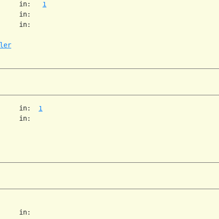
     in:   
1
     in:   

     in:   

ler
     in:  
1
     in:   

     in:   
