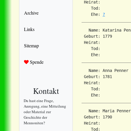
 Heirat:             
    Tod:             
Archive
    Ehe: 
?
Links
   Name: Katarina Penn
 Geburt: 1779        
 Heirat:             
Sitemap
    Tod:             
Spende
   Name: Anna Penner

 Geburt: 1781        
 Heirat:             
Kontakt
    Tod:             
Du hast eine Frage,
Anregung, eine Mitteilung
   Name: Maria Penner

oder Material zur
Geschichte der
 Geburt: 1790        
Mennoniten?
 Heirat:             
    Tod:             