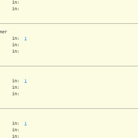
     in:   

     in:   

er

     in:  
1
     in:   

     in:   

     in:  
1
     in:   

     in:   

     in:  
1
     in:   

     in:   
