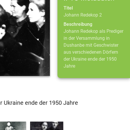
Titel
Johann Redekop 2
Beschreibung
Johann Redekop als Prediger
in der Versammlung in
Dushanbe mit Geschwister
aus verschiedenen Dörfern
der Ukraine ende der 1950
Jahre
r Ukraine ende der 1950 Jahre